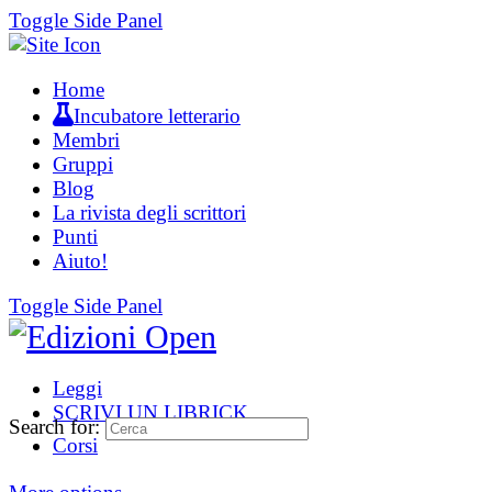
Toggle Side Panel
Home
Incubatore letterario
Membri
Gruppi
Blog
La rivista degli scrittori
Punti
Aiuto!
Toggle Side Panel
Leggi
SCRIVI UN LIBRICK
Search for:
Corsi