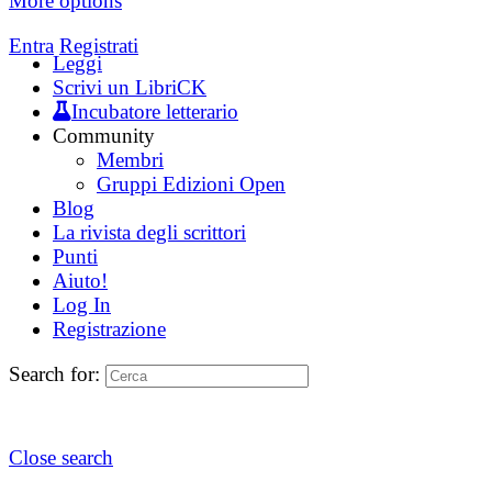
More options
Entra
Registrati
Leggi
Scrivi un LibriCK
Incubatore letterario
Community
Membri
Gruppi Edizioni Open
Blog
La rivista degli scrittori
Punti
Aiuto!
Log In
Registrazione
Search for:
Close search