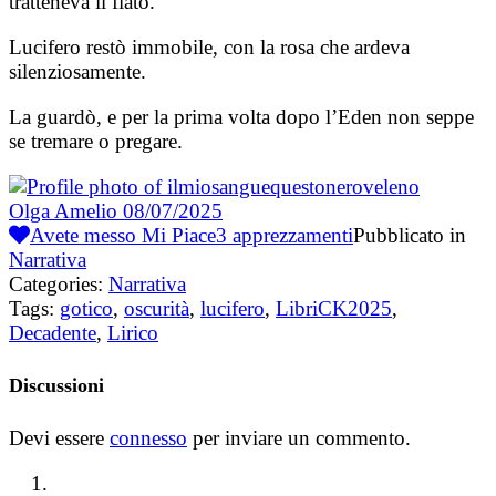
tratteneva il fiato.
Lucifero restò immobile, con la rosa che ardeva
silenziosamente.
La guardò, e per la prima volta dopo l’Eden non seppe
se tremare o pregare.
Olga Amelio
08/07/2025
Avete messo Mi Piace
3
apprezzamenti
Pubblicato in
Narrativa
Categories:
Narrativa
Tags:
gotico
,
oscurità
,
lucifero
,
LibriCK2025
,
Decadente
,
Lirico
Discussioni
Devi essere
connesso
per inviare un commento.