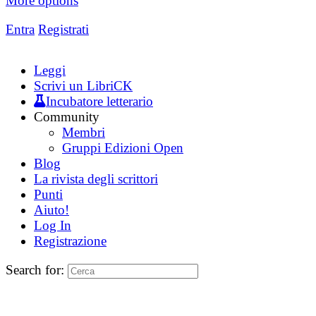
More options
Entra
Registrati
Leggi
Scrivi un LibriCK
Incubatore letterario
Community
Membri
Gruppi Edizioni Open
Blog
La rivista degli scrittori
Punti
Aiuto!
Log In
Registrazione
Search for: