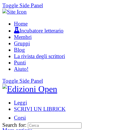
Toggle Side Panel
Home
Incubatore letterario
Membri
Gruppi
Blog
La rivista degli scrittori
Punti
Aiuto!
Toggle Side Panel
Leggi
SCRIVI UN LIBRICK
Corsi
Search for: