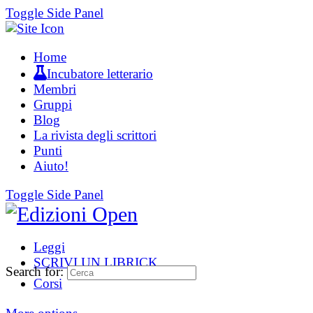
Toggle Side Panel
Home
Incubatore letterario
Membri
Gruppi
Blog
La rivista degli scrittori
Punti
Aiuto!
Toggle Side Panel
Leggi
SCRIVI UN LIBRICK
Search for:
Corsi