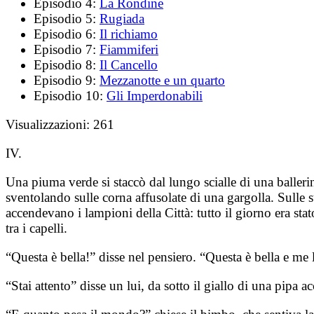
Episodio 4:
La Rondine
Episodio 5:
Rugiada
Episodio 6:
Il richiamo
Episodio 7:
Fiammiferi
Episodio 8:
Il Cancello
Episodio 9:
Mezzanotte e un quarto
Episodio 10:
Gli Imperdonabili
Visualizzazioni:
261
IV.
Una piuma verde si staccò dal lungo scialle di una ballerin
sventolando sulle corna affusolate di una gargolla. Sulle 
accendevano i lampioni della Città: tutto il giorno era stato
tra i capelli.
“Questa è bella!” disse nel pensiero.
“Questa è bella e me 
“Stai attento” disse un lui, da sotto il giallo di una pipa