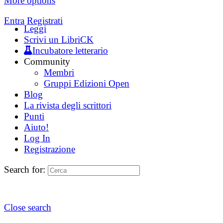
More options
Entra
Registrati
Leggi
Scrivi un LibriCK
Incubatore letterario
Community
Membri
Gruppi Edizioni Open
Blog
La rivista degli scrittori
Punti
Aiuto!
Log In
Registrazione
Search for:
Close search