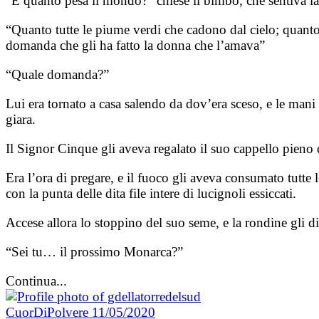
“E quanto pesa il mondo?” chiese il bimbo, che sentiva la
“Quanto tutte le piume verdi che cadono dal cielo; quanto gl
domanda che gli ha fatto la donna che l’amava”
“Quale domanda?”
Lui era tornato a casa salendo da dov’era sceso, e le mani
giara.
Il Signor Cinque gli aveva regalato il suo cappello pieno 
Era l’ora di pregare, e il fuoco gli aveva consumato tutte le
con la punta delle dita file intere di lucignoli essiccati.
Accese allora lo stoppino del suo seme, e la rondine gli di
“Sei tu… il prossimo Monarca?”
Continua...
CuorDiPolvere
11/05/2020