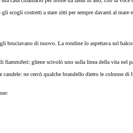
 sua casa chiamarlo per nome da lassù in alto, con la voce d
i scogli costretti a stare zitti per sempre davanti al mare e
 gli bruciavano di nuovo. La rondine lo aspettava sul balco
di fiammiferi: gliene scivolò uno sulla linea della vita nel
 candele: ne cercò qualche brandello dietro le colonne di libr
sse: