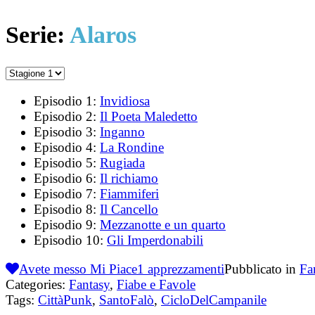
Serie:
Alaros
Episodio 1:
Invidiosa
Episodio 2:
Il Poeta Maledetto
Episodio 3:
Inganno
Episodio 4:
La Rondine
Episodio 5:
Rugiada
Episodio 6:
Il richiamo
Episodio 7:
Fiammiferi
Episodio 8:
Il Cancello
Episodio 9:
Mezzanotte e un quarto
Episodio 10:
Gli Imperdonabili
Avete messo Mi Piace
1
apprezzamenti
Pubblicato in
Fa
Categories:
Fantasy
,
Fiabe e Favole
Tags:
CittàPunk
,
SantoFalò
,
CicloDelCampanile