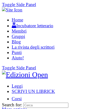
Toggle Side Panel
Home
Incubatore letterario
Membri
Gruppi
Blog
La rivista degli scrittori
Punti
Aiuto!
Toggle Side Panel
Leggi
SCRIVI UN LIBRICK
Corsi
Search for: