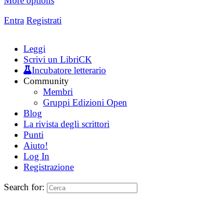
More options
Entra
Registrati
Leggi
Scrivi un LibriCK
Incubatore letterario
Community
Membri
Gruppi Edizioni Open
Blog
La rivista degli scrittori
Punti
Aiuto!
Log In
Registrazione
Search for: