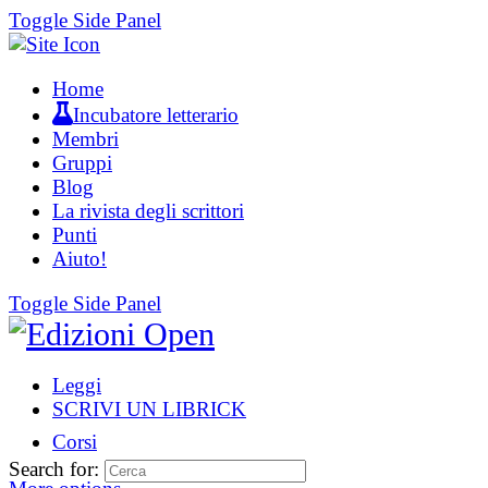
Toggle Side Panel
Home
Incubatore letterario
Membri
Gruppi
Blog
La rivista degli scrittori
Punti
Aiuto!
Toggle Side Panel
Leggi
SCRIVI UN LIBRICK
Corsi
Search for: