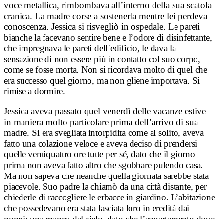
voce metallica, rimbombava all’interno della sua scatola
cranica. La madre corse a sostenerla mentre lei perdeva
conoscenza. Jessica si risvegliò in ospedale.
Le pareti
bianche la facevano sentire bene e l’odore di disinfettante,
che impregnava le pareti dell’edificio, le dava la
sensazione di non essere più in contatto col suo corpo,
come se fosse morta. Non si ricordava molto di quel che
era successo quel giorno, ma non gliene importava. Si
rimise a dormire.
Jessica aveva passato quel venerdì delle vacanze estive
in maniera molto particolare prima dell’arrivo di sua
madre. Si
era svegliata intorpidita come al solito, aveva
fatto una colazione veloce e aveva deciso di prendersi
quelle ventiquattro ore tutte per sé, dato che il giorno
prima non aveva fatto altro che sgobbare pulendo casa.
Ma non sapeva che neanche quella giornata sarebbe stata
piacevole.
Suo padre la chiamò da una città distante, per
chiederle di raccogliere le erbacce in giardino. L’abitazione
che possedevano era stata lasciata loro in eredità dai
nonni: una manna dal cielo, dato che l’appartamento dove