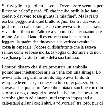
Si risvegliò in giardino la sera. “Devo essere svenuta per
il troppo caldo” pensò. “E che incubo orribile ho fatto…
credevo davvero fosse giunta la mia fine”.
Ma la realtà
era ben peggiore di quel brutto sogno. Lei era davvero a
pochi istanti dalla morte, e ciò che aveva visto e che stava
vivendo tutt’ora null’altro era se non un’allucinazione pre-
morte. Anche il fatto di essere rientrata in camera a
leggere, la madre che rincasava e la vedeva svenire, la
corsa in ospedale, l’odore di disinfettante che la faceva
sentire come se fosse morta, la voglia di dormire e di non
svegliarsi più…tutto frutto della sua fantasia.
I dottori dissero che si era procurata un’embolia
polmonare iniettandosi aria in vena con una siringa. Lo
aveva fatto in giardino subito dopo aver finito di
estirpare le erbacce, in mezzo a tutti quei palazzi. Forse
sperava che qualcuno l’avrebbe notata e sarebbe corso in
suo soccorso, o magari sapeva benissimo che nessuno
sarebbe giunto ad aiutarla, tutti troppo impegnati a
calpestarsi gli uni cogli altri, a “divorarsi” tra loro, pur di