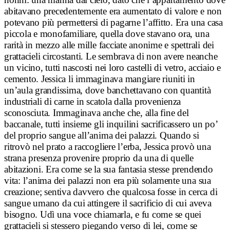
abitavano precedentemente era aumentato di valore e non
potevano più permettersi di pagarne l’affitto. Era una casa
piccola e monofamiliare, quella dove stavano ora, una
rarità in mezzo alle mille facciate anonime e spettrali dei
grattacieli circostanti. Le sembrava di non avere neanche
un vicino, tutti nascosti nei loro castelli di vetro, acciaio e
cemento. Jessica li immaginava mangiare riuniti in
un’aula grandissima, dove banchettavano con quantità
industriali di carne in scatola dalla provenienza
sconosciuta. Immaginava anche che, alla fine del
baccanale, tutti insieme gli inquilini sacrificassero un po’
del proprio sangue all’anima dei palazzi.
Quando si
ritrovò nel prato a raccogliere l’erba, Jessica provò una
strana presenza provenire proprio da una di quelle
abitazioni. Era come se la sua fantasia stesse prendendo
vita: l’anima dei palazzi non era più solamente una sua
creazione; sentiva davvero che qualcosa fosse in cerca di
sangue umano da cui attingere il sacrificio di cui aveva
bisogno.
Udì una voce chiamarla, e fu come se quei
grattacieli si stessero piegando verso di lei, come se