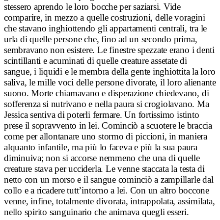
stessero aprendo le loro bocche per saziarsi. Vide
comparire, in mezzo a quelle costruzioni, delle voragini
che stavano inghiottendo gli appartamenti centrali, tra le
urla di quelle persone che, fino ad un secondo prima,
sembravano non esistere. Le finestre spezzate erano i denti
scintillanti e acuminati di quelle creature assetate di
sangue, i liquidi e le membra della gente inghiottita la loro
saliva, le mille voci delle persone divorate, il loro alienante
suono. Morte chiamavano e disperazione chiedevano, di
sofferenza si nutrivano e nella paura si crogiolavano. Ma
Jessica sentiva di poterli fermare. Un fortissimo istinto
prese il sopravvento in lei. Cominciò a scuotere le braccia
come per allontanare uno stormo di piccioni, in maniera
alquanto infantile, ma più lo faceva e più la sua paura
diminuiva; non si accorse nemmeno che una di quelle
creature stava per ucciderla. Le venne staccata la testa di
netto con un morso e il sangue cominciò a zampillarle dal
collo e a ricadere tutt’intorno a lei. Con un altro boccone
venne, infine, totalmente divorata, intrappolata, assimilata,
nello spirito sanguinario che animava quegli esseri.