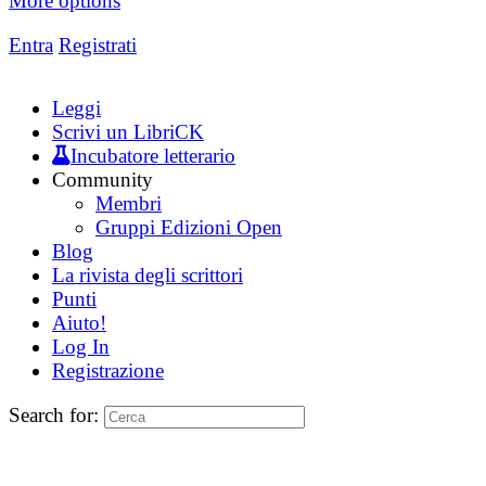
More options
Entra
Registrati
Leggi
Scrivi un LibriCK
Incubatore letterario
Community
Membri
Gruppi Edizioni Open
Blog
La rivista degli scrittori
Punti
Aiuto!
Log In
Registrazione
Search for: