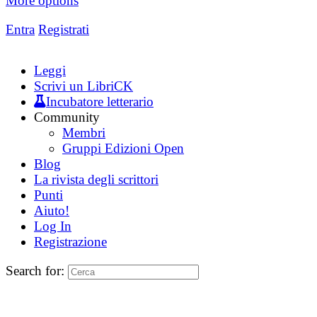
More options
Entra
Registrati
Leggi
Scrivi un LibriCK
Incubatore letterario
Community
Membri
Gruppi Edizioni Open
Blog
La rivista degli scrittori
Punti
Aiuto!
Log In
Registrazione
Search for: