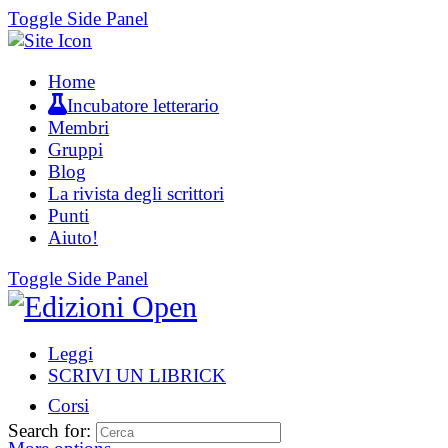
Toggle Side Panel
Home
Incubatore letterario
Membri
Gruppi
Blog
La rivista degli scrittori
Punti
Aiuto!
Toggle Side Panel
Leggi
SCRIVI UN LIBRICK
Corsi
Search for: