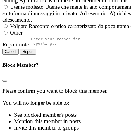
editing B) un LibriCK contiene un riferimento o un link a
Utente molesto
Utente che mette in atto comportament
sottoforma di messaggi in privato. Ad esempio: A) richieste
adescamento.
Volgare
Racconto erotico caratterizzato da poca trama 
Other
Report note
Report
Block Member?
Please confirm you want to block this member.
You will no longer be able to:
See blocked member's posts
Mention this member in posts
Invite this member to groups