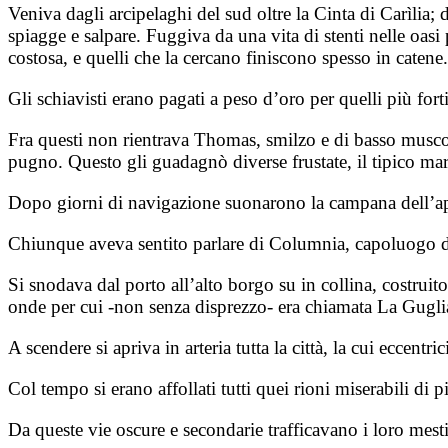
Veniva dagli arcipelaghi del sud oltre la Cinta di Carìlia;
spiagge e salpare. Fuggiva da una vita di stenti nelle oasi p
costosa, e quelli che la cercano finiscono spesso in catene.
Gli schiavisti erano pagati a peso d’oro per quelli più forti
Fra questi non rientrava Thomas, smilzo e di basso muscolo
pugno. Questo gli guadagnò diverse frustate, il tipico ma
Dopo giorni di navigazione suonarono la campana dell’app
Chiunque aveva sentito parlare di Columnia, capoluogo del
Si snodava dal porto all’alto borgo su in collina, costruit
onde per cui -non senza disprezzo- era chiamata La Gugli
A scendere si apriva in arteria tutta la città, la cui eccentri
Col tempo si erano affollati tutti quei rioni miserabili di pi
Da queste vie oscure e secondarie trafficavano i loro mestie