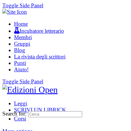
Toggle Side Panel
Home
Incubatore letterario
Membri
Gruppi
Blog
La rivista degli scrittori
Punti
Aiuto!
Toggle Side Panel
Leggi
SCRIVI UN LIBRICK
Search for:
Corsi