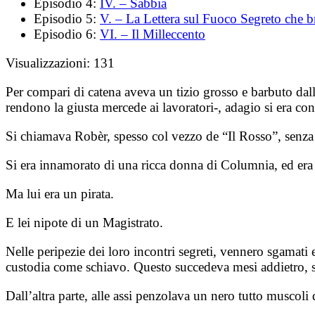
Episodio 4:
IV. – Sabbia
Episodio 5:
V. – La Lettera sul Fuoco Segreto che b
Episodio 6:
VI. – Il Milleccento
Visualizzazioni:
131
Per compari di catena aveva un tizio grosso e barbuto dalla
rendono la giusta mercede ai lavoratori-, adagio si era conv
Si chiamava Robèr, spesso col vezzo de “Il Rosso”, senza ca
Si era innamorato di una ricca donna di Columnia, ed era 
Ma lui era un pirata.
E lei nipote di un Magistrato.
Nelle peripezie dei loro incontri segreti, vennero sgamati 
custodia come schiavo. Questo succedeva mesi addietro, su
Dall’altra parte, alle assi penzolava un nero tutto muscoli