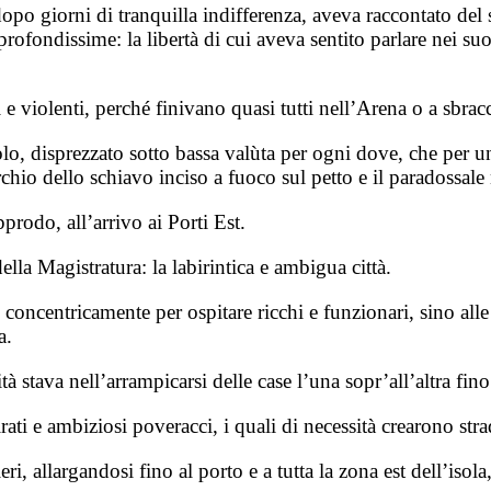
 dopo giorni di tranquilla indifferenza, aveva raccontato de
rofondissime: la libertà di cui aveva sentito parlare nei suoi
 e violenti, perché finivano quasi tutti nell’Arena o a sbracci
, disprezzato sotto bassa valùta per ogni dove, che per un 
rchio dello schiavo inciso a fuoco sul petto e il paradossa
rodo, all’arrivo ai Porti Est.
la Magistratura: la labirintica e ambigua città.
o concentricamente per ospitare ricchi e funzionari, sino al
a.
cità stava nell’arrampicarsi delle case l’una sopr’all’altra fin
rati e ambiziosi poveracci, i quali di necessità crearono strad
ri, allargandosi fino al porto e a tutta la zona est dell’isol