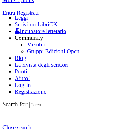
More options
Entra
Registrati
Leggi
Scrivi un LibriCK
Incubatore letterario
Community
Membri
Gruppi Edizioni Open
Blog
La rivista degli scrittori
Punti
Aiuto!
Log In
Registrazione
Search for:
Close search