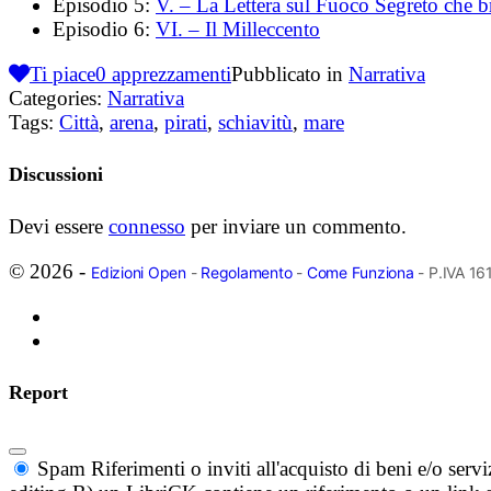
Episodio 5:
V. – La Lettera sul Fuoco Segreto che b
Episodio 6:
VI. – Il Milleccento
Ti piace
0
apprezzamenti
Pubblicato in
Narrativa
Categories:
Narrativa
Tags:
Città
,
arena
,
pirati
,
schiavitù
,
mare
Discussioni
Devi essere
connesso
per inviare un commento.
© 2026 -
Edizioni Open
-
Regolamento
-
Come Funziona
- P.IVA 1
Report
Spam
Riferimenti o inviti all'acquisto di beni e/o ser