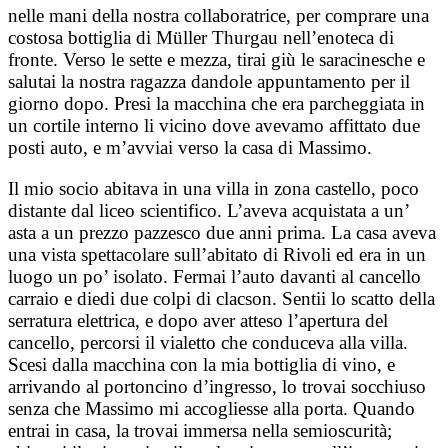
nelle mani della nostra collaboratrice, per comprare una
costosa bottiglia di Müller Thurgau nell’enoteca di
fronte. Verso le sette e mezza, tirai giù le saracinesche e
salutai la nostra ragazza dandole appuntamento per il
giorno dopo. Presi la macchina che era parcheggiata in
un cortile interno li vicino dove avevamo affittato due
posti auto, e m’avviai verso la casa di Massimo.
Il mio socio abitava in una villa in zona castello, poco
distante dal liceo scientifico. L’aveva acquistata a un’
asta a un prezzo pazzesco due anni prima. La casa aveva
una vista spettacolare sull’abitato di Rivoli ed era in un
luogo un po’ isolato. Fermai l’auto davanti al cancello
carraio e diedi due colpi di clacson. Sentii lo scatto della
serratura elettrica, e dopo aver atteso l’apertura del
cancello, percorsi il vialetto che conduceva alla villa.
Scesi dalla macchina con la mia bottiglia di vino, e
arrivando al portoncino d’ingresso, lo trovai socchiuso
senza che Massimo mi accogliesse alla porta. Quando
entrai in casa, la trovai immersa nella semioscurità;