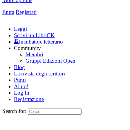
More options
Entra
Registrati
Leggi
Scrivi un LibriCK
Incubatore letterario
Community
Membri
Gruppi Edizioni Open
Blog
La rivista degli scrittori
Punti
Aiuto!
Log In
Registrazione
Search for: