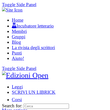
Toggle Side Panel
Home
Incubatore letterario
Membri
Gruppi
Blog
La rivista degli scrittori
Punti
Aiuto!
Toggle Side Panel
Leggi
SCRIVI UN LIBRICK
Corsi
Search for: