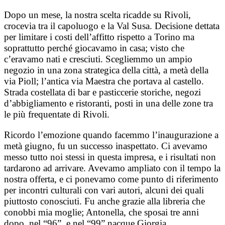
Dopo un mese, la nostra scelta ricadde su Rivoli,
crocevia tra il capoluogo e la Val Susa. Decisione dettata
per limitare i costi dell’affitto rispetto a Torino ma
soprattutto perché giocavamo in casa; visto che
c’eravamo nati e cresciuti. Scegliemmo un ampio
negozio in una zona strategica della città, a metà della
via Pioll; l’antica via Maestra che portava al castello.
Strada costellata di bar e pasticcerie storiche, negozi
d’abbigliamento e ristoranti, posti in una delle zone tra
le più frequentate di Rivoli.
Ricordo l’emozione quando facemmo l’inaugurazione a
metà giugno, fu un successo inaspettato. Ci avevamo
messo tutto noi stessi in questa impresa, e i risultati non
tardarono ad arrivare. Avevamo ampliato con il tempo la
nostra offerta, e ci ponevamo come punto di riferimento
per incontri culturali con vari autori, alcuni dei quali
piuttosto conosciuti. Fu anche grazie alla libreria che
conobbi mia moglie; Antonella, che sposai tre anni
dopo, nel “96”, e nel “99” nacque Giorgia.