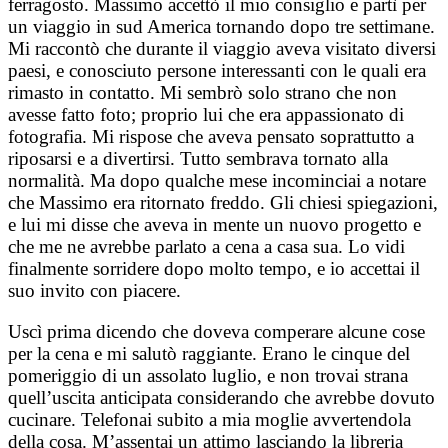
ferragosto. Massimo accettò il mio consiglio e partì per
un viaggio in sud America tornando dopo tre settimane.
Mi raccontò che durante il viaggio aveva visitato diversi
paesi, e conosciuto persone interessanti con le quali era
rimasto in contatto. Mi sembrò solo strano che non
avesse fatto foto; proprio lui che era appassionato di
fotografia. Mi rispose che aveva pensato soprattutto a
riposarsi e a divertirsi. Tutto sembrava tornato alla
normalità. Ma dopo qualche mese incominciai a notare
che Massimo era ritornato freddo. Gli chiesi spiegazioni,
e lui mi disse che aveva in mente un nuovo progetto e
che me ne avrebbe parlato a cena a casa sua. Lo vidi
finalmente sorridere dopo molto tempo, e io accettai il
suo invito con piacere.
Uscì prima dicendo che doveva comperare alcune cose
per la cena e mi salutò raggiante. Erano le cinque del
pomeriggio di un assolato luglio, e non trovai strana
quell’uscita anticipata considerando che avrebbe dovuto
cucinare. Telefonai subito a mia moglie avvertendola
della cosa. M’assentai un attimo lasciando la libreria