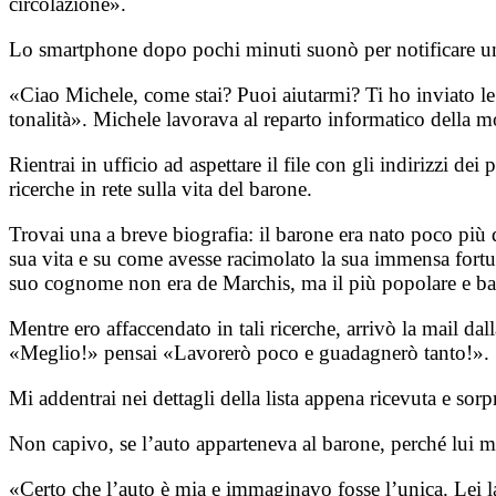
circolazione».
Lo smartphone dopo pochi minuti suonò per notificare un
«Ciao Michele, come stai? Puoi aiutarmi? Ti ho inviato le ca
tonalità».
Michele lavorava al reparto informatico della mo
Rientrai in ufficio ad aspettare il file con gli indirizzi dei 
ricerche in rete sulla vita del barone.
Trovai una a breve biografia: il barone era nato poco più di
sua vita e su come avesse racimolato la sua immensa fortu
suo cognome non era de Marchis, ma il più popolare e bana
Mentre ero affaccendato in tali ricerche, arrivò la mail dall
«Meglio!» pensai «Lavorerò poco e guadagnerò tanto!».
Mi addentrai nei dettagli della lista appena ricevuta e sor
Non capivo, se l’auto apparteneva al barone, perché lui me
«Certo che l’auto è mia e immaginavo fosse l’unica. Lei la