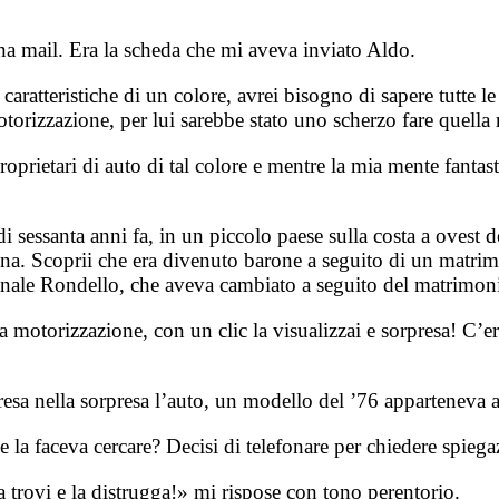
a mail. Era la scheda che mi aveva inviato Aldo.
ratteristiche di un colore, avrei bisogno di sapere tutte le 
torizzazione, per lui sarebbe stato uno scherzo fare quella r
proprietari di auto di tal colore e m
entre la mia mente fantasti
 sessanta anni fa, in un piccolo paese sulla costa a ovest de
na. Scoprii che era divenuto barone a seguito di un matrimo
le Rondello, che aveva cambiato a seguito del matrimonio p
a motorizzazione, con un clic la visualizzai e sorpresa! C’era
presa nella sorpresa l’auto, un modello del ’76 apparteneva 
 la faceva cercare? Decisi di telefonare per chiedere spiega
 trovi e la distrugga!» mi rispose con tono perentorio.