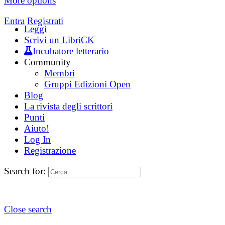
More options
Entra
Registrati
Leggi
Scrivi un LibriCK
Incubatore letterario
Community
Membri
Gruppi Edizioni Open
Blog
La rivista degli scrittori
Punti
Aiuto!
Log In
Registrazione
Search for:
Close search