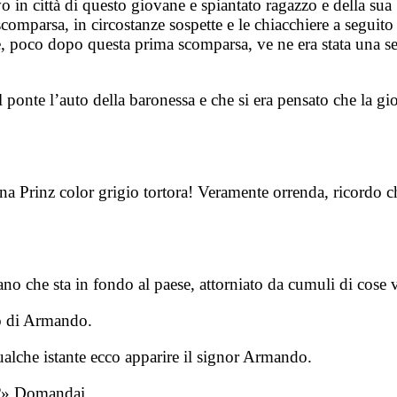
vo in città di questo giovane e spiantato ragazzo e della su
scomparsa, in circostanze sospette e le chiacchiere a seguito
, poco dopo questa prima scomparsa, ve ne era stata una sec
l ponte l’auto della baronessa e che si era pensato che la g
Una Prinz color grigio tortora! Veramente orrenda, ricordo 
no che sta in fondo al paese, attorniato da cumuli di cose 
to di Armando.
ualche istante ecco apparire il signor Armando.
6?» Domandai.