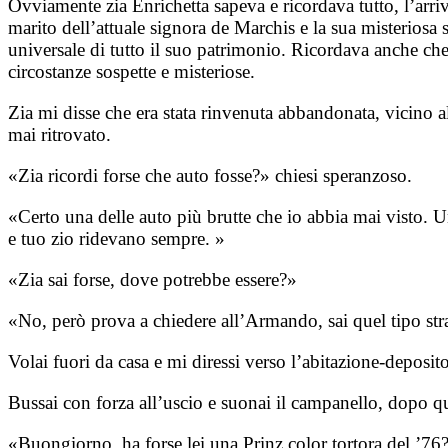
Ovviamente zia Enrichetta sapeva e ricordava tutto, l’arri
marito dell’attuale signora de Marchis e la sua misteriosa 
universale di tutto il suo patrimonio. Ricordava anche che
circostanze sospette e misteriose.
Zia mi disse che era stata rinvenuta abbandonata, vicino a
mai ritrovato.
«Zia ricordi forse che auto fosse?» chiesi speranzoso.
«Certo una delle auto più brutte che io abbia mai visto. 
e tuo zio ridevano sempre. »
«Zia sai forse, dove potrebbe essere?»
«No, però prova a chiedere all’Armando, sai quel tipo stra
Volai fuori da casa e mi diressi verso l’abitazione-deposi
Bussai con forza all’uscio e suonai il campanello, dopo q
«Buongiorno, ha forse lei una Prinz color tortora del ’7