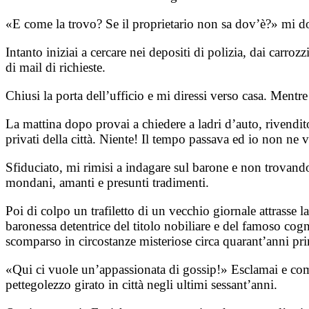
«E come la trovo? Se il proprietario non sa dov’è?» mi 
Intanto iniziai a cercare nei depositi di polizia, dai carrozz
di mail di richieste.
Chiusi la porta dell’ufficio e mi diressi verso casa. Mentr
La mattina dopo provai a chiedere a ladri d’auto, rivendito
privati della città. Niente! Il tempo passava ed io non ne 
Sfiduciato, mi rimisi a indagare sul barone e non trovando 
mondani, amanti e presunti tradimenti.
Poi di colpo un trafiletto di un vecchio giornale attrasse 
baronessa detentrice del titolo nobiliare e del famoso cog
scomparso in circostanze misteriose circa quarant’anni pr
«Qui ci vuole un’appassionata di gossip!» Esclamai e compos
pettegolezzo girato in città negli ultimi sessant’anni.