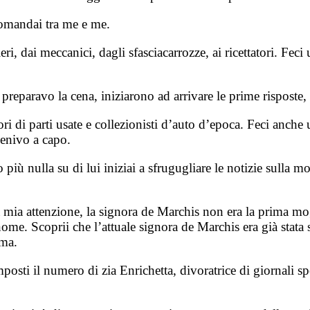
domandai tra me e me.
ieri, dai meccanici, dagli sfasciacarrozze, ai ricettatori. Feci
e preparavo la cena, iniziarono ad arrivare le prime rispost
ri di parti usate e collezionisti d’auto d’epoca. Feci anche
venivo a capo.
più nulla su di lui iniziai a sfrugugliare le notizie sulla m
la mia attenzione, la signora de Marchis non era la prima mo
nome. Scoprii che l’attuale signora de Marchis era già stata
ima.
ti il numero di zia Enrichetta, divoratrice di giornali spec