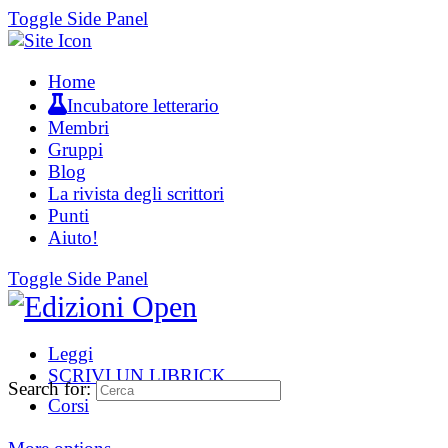
Toggle Side Panel
Home
Incubatore letterario
Membri
Gruppi
Blog
La rivista degli scrittori
Punti
Aiuto!
Toggle Side Panel
Leggi
SCRIVI UN LIBRICK
Search for:
Corsi