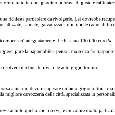
ttorno, tutto in quel giardino odorava di gusto e raffinatezz
richiesta particolare da rivolgerle. Lei dovrebbe recuperare
metallizzate, satinate, galvanizzate, non quelle canne di fuci
o la ricompenserò adeguatamente. Le bastano 100.000 euro?»
ggerei pure la papamobile» pensai, ma senza far trasparire l
 risolvere il rebus di trovare le auto grigio tortora.
u possa aiutarmi, devo recuperare un’auto grigio tortora, m
lla migliore carrozzeria della città, specializzata in persona
verai tutto quello che ti serve, è un colore molto particola