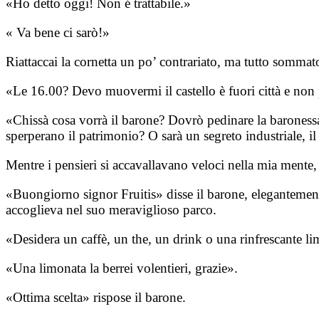
«Ho detto oggi! Non é trattabile.»
« Va bene ci sarò!»
Riattaccai la cornetta un po’ contrariato, ma tutto sommat
«Le 16.00? Devo muovermi il castello è fuori città e non po
«Chissà cosa vorrà il barone? Dovrò pedinare la baronessa
sperperano il patrimonio? O sarà un segreto industriale, i
Mentre i pensieri si accavallavano veloci nella mia mente, s
«Buongiorno signor Fruitis» disse il barone, elegantemen
accoglieva nel suo meraviglioso parco.
«Desidera un caffè, un the, un drink o una rinfrescante l
«Una limonata la berrei volentieri, grazie».
«Ottima scelta» rispose il barone.