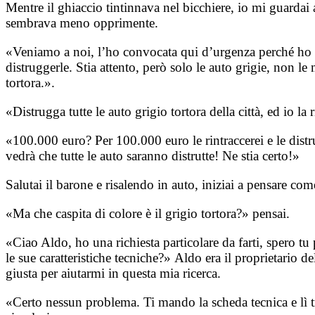
Mentre il ghiaccio tintinnava nel bicchiere, io mi guardai a
sembrava meno opprimente.
«Veniamo a noi, l’ho convocata qui d’urgenza perché ho una 
distruggerle. Stia attento, però solo le auto grigie, non le 
tortora.».
«Distrugga tutte le auto grigio tortora della città, ed i
«100.000 euro? Per 100.000 euro le rintraccerei e le distru
vedrà che tutte le auto saranno distrutte! Ne stia certo!»
Salutai il barone e risalendo in auto, iniziai a pensare come
«Ma che caspita di colore è il grigio tortora?» pensai.
«Ciao Aldo, ho una richiesta particolare da farti, spero t
le sue caratteristiche tecniche?»
Aldo era il proprietario de
giusta per aiutarmi in questa mia ricerca.
«Certo nessun problema. Ti mando la scheda tecnica e lì tro