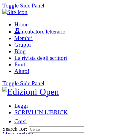
Toggle Side Panel
Home
Incubatore letterario
Membri
Gruppi
Blog
La rivista degli scrittori
Punti
Aiuto!
Toggle Side Panel
Leggi
SCRIVI UN LIBRICK
Corsi
Search for: