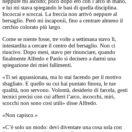
neppure mi ascoltò; poco dopo ero con l’arco in mano,
e lui mi stava spiegando le basi di quella disciplina.
Incoccai e scoccai. La freccia non arrivò neppure al
bersaglio. Però mi incaponii, fino a centrare almeno il
cerchio colorato più largo.
Come se niente fosse, tre volte a settimana stavo lì,
intestardita a cercare il centro del bersaglio. Non ci
riuscivo. Dopo mesi, stavo per rinunciare, quando
finalmente Alfredo e Paolo si decisero a darmi una
spiegazione dei miei fallimenti.
«Ti sei appassionata, ma lo stai facendo per il motivo
sbagliato. E quello su cui hai puntato finora, le tue
qualità, non servono. Volontà, desiderio di farcela, gesti
tecnici precisi con cui afferri l’arco, incocchi, miri,
scocchi non sono così utili» disse Alfredo.
«Non capisco.»
«C’è solo un modo: devi diventare una cosa sola con