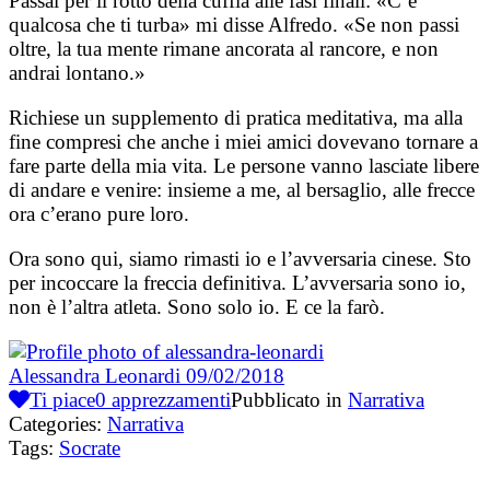
Passai per il rotto della cuffia alle fasi finali: «C’è
qualcosa che ti turba» mi disse Alfredo. «Se non passi
oltre, la tua mente rimane ancorata al rancore, e non
andrai lontano.»
Richiese un supplemento di pratica meditativa, ma alla
fine compresi che anche i miei amici dovevano tornare a
fare parte della mia vita. Le persone vanno lasciate libere
di andare e venire: insieme a me, al bersaglio, alle frecce
ora c’erano pure loro.
Ora sono qui, siamo rimasti io e l’avversaria cinese. Sto
per incoccare la freccia definitiva. L’avversaria sono io,
non è l’altra atleta. Sono solo io. E ce la farò.
Alessandra Leonardi
09/02/2018
Ti piace
0
apprezzamenti
Pubblicato in
Narrativa
Categories:
Narrativa
Tags:
Socrate