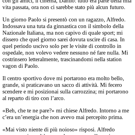
con gli amici, il cinema, Danilo: tutto era parte della mia
vita passata, ora non ci sarebbe stato più alcun futuro.
Un giorno Paolo si presentò con un ragazzo, Alfredo.
Indossava una tuta da ginnastica con il simbolo della
Nazionale Italiana, ma non capivo di quale sport; mi
dissero che quel giorno sarei dovuta uscire di casa. In
quel periodo uscivo solo per le visite di controllo in
ospedale, non volevo vedere nessuno né fare nulla. Mi
costrinsero letteralmente, trascinandomi nella station
vagon di Paolo.
Il centro sportivo dove mi portarono era molto bello,
grande, si praticavano un sacco di attività. Mi fecero
scendere e mi posizionai sulla carrozzina; mi portarono
al reparto di tiro con l’arco.
«Beh, che te ne pare?» mi chiese Alfredo. Intorno a me
c’era un’energia che non avevo mai percepito prima.
«Mai visto niente di più noioso» risposi. Alfredo