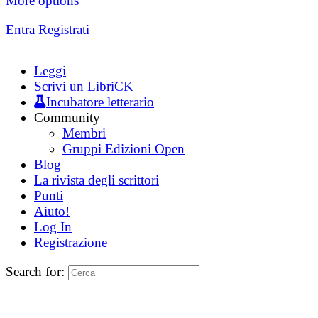
More options
Entra
Registrati
Leggi
Scrivi un LibriCK
Incubatore letterario
Community
Membri
Gruppi Edizioni Open
Blog
La rivista degli scrittori
Punti
Aiuto!
Log In
Registrazione
Search for: