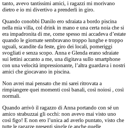
tanto, avevo tantissimi amici, i ragazzi mi morivano
dietro e io mi divertivo a prenderli in giro.
Quando conobbi Danilo ero sdraiata a bordo piscina
nella mia villa, col drink in mano e una certa noia che si
era impadronita di me, come spesso mi accadeva d’estate
quando le giornate sembravano troppo lunghe e troppo
uguali, scandite da feste, giro dei locali, pomeriggi
svogliati e senza scopo. Anna e Glenda erano sdraiate
sui lettini accanto a me, una digitava sullo smartphone
con una velocità impressionante, l’altra guardava i nostri
amici che giocavano in piscina.
Non avrei mai pensato che mi sarei ritrovata a
rimpiangere quei momenti così banali, così noiosi , così
normali.
Quando arrivò il ragazzo di Anna portando con sé un
amico strabuzzai gli occhi: non avevo mai visto uno
così figo! E non ero l’unica ad averlo puntato, visto che
tutte le ragazze presenti single (e anche quelle