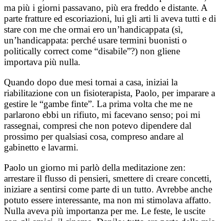
ma più i giorni passavano, più era freddo e distante. A
parte fratture ed escoriazioni, lui gli arti li aveva tutti e di
stare con me che ormai ero un’handicappata (sì,
un’handicappata: perché usare termini buonisti o
politically correct come “disabile”?) non gliene
importava più nulla.
Quando dopo due mesi tornai a casa, iniziai la
riabilitazione con un fisioterapista, Paolo, per imparare a
gestire le “gambe finte”. La prima volta che me ne
parlarono ebbi un rifiuto, mi facevano senso; poi mi
rassegnai, compresi che non potevo dipendere dal
prossimo per qualsiasi cosa, compreso andare al
gabinetto e lavarmi.
Paolo un giorno mi parlò della meditazione zen:
arrestare il flusso di pensieri, smettere di creare concetti,
iniziare a sentirsi come parte di un tutto. Avrebbe anche
potuto essere interessante, ma non mi stimolava affatto.
Nulla aveva più importanza per me. Le feste, le uscite