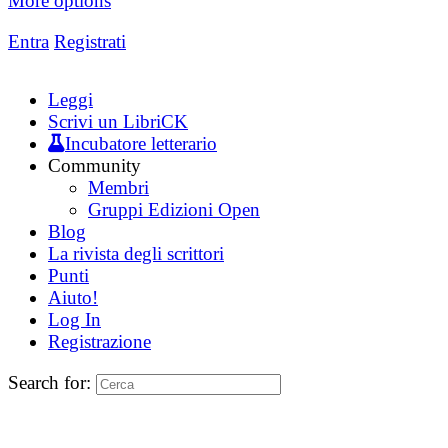
More options
Entra
Registrati
Leggi
Scrivi un LibriCK
Incubatore letterario
Community
Membri
Gruppi Edizioni Open
Blog
La rivista degli scrittori
Punti
Aiuto!
Log In
Registrazione
Search for: