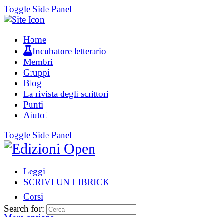
Toggle Side Panel
Home
Incubatore letterario
Membri
Gruppi
Blog
La rivista degli scrittori
Punti
Aiuto!
Toggle Side Panel
Leggi
SCRIVI UN LIBRICK
Corsi
Search for: