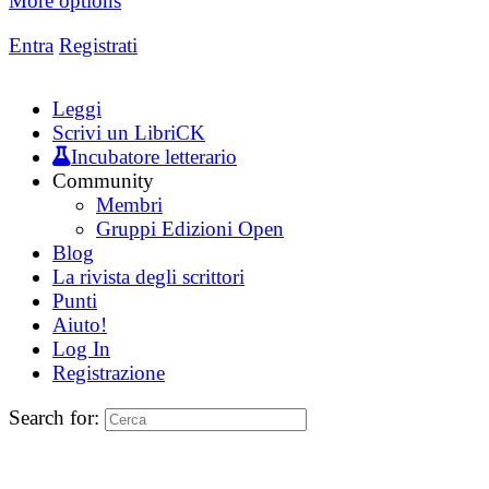
More options
Entra
Registrati
Leggi
Scrivi un LibriCK
Incubatore letterario
Community
Membri
Gruppi Edizioni Open
Blog
La rivista degli scrittori
Punti
Aiuto!
Log In
Registrazione
Search for: