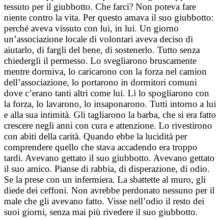
tessuto per il giubbotto. Che farci? Non poteva fare
niente contro la vita. Per questo amava il suo giubbotto:
perché aveva vissuto con lui, in lui. Un giorno
un’associazione locale di volontari aveva deciso di
aiutarlo, di fargli del bene, di sostenerlo. Tutto senza
chiedergli il permesso. Lo svegliarono bruscamente
mentre dormiva, lo caricarono con la forza nel camion
dell’associazione, lo portarono in dormitori comuni
dove c’erano tanti altri come lui. Lì lo spogliarono con
la forza, lo lavarono, lo insaponarono. Tutti intorno a lui
e alla sua intimità. Gli tagliarono la barba, che si era fatto
crescere negli anni con cura e attenzione. Lo rivestirono
con abiti della carità. Quando ebbe la lucidità per
comprendere quello che stava accadendo era troppo
tardi. Avevano gettato il suo giubbotto. Avevano gettato
il suo amico. Pianse di rabbia, di disperazione, di odio.
Se la prese con un infermiera. La sbattette al muro, gli
diede dei ceffoni. Non avrebbe perdonato nessuno per il
male che gli avevano fatto. Visse nell’odio il resto dei
suoi giorni, senza mai più rivedere il suo giubbotto.