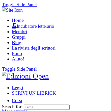
Toggle Side Panel
Home
Incubatore letterario
Membri
Gruppi
Blog
La rivista degli scrittori
Punti
Aiuto!
Toggle Side Panel
Leggi
SCRIVI UN LIBRICK
Corsi
Search for: