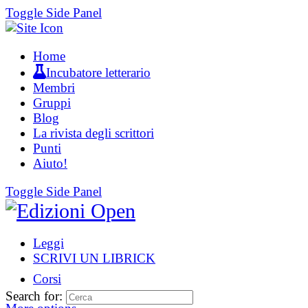
Toggle Side Panel
Home
Incubatore letterario
Membri
Gruppi
Blog
La rivista degli scrittori
Punti
Aiuto!
Toggle Side Panel
Leggi
SCRIVI UN LIBRICK
Corsi
Search for: