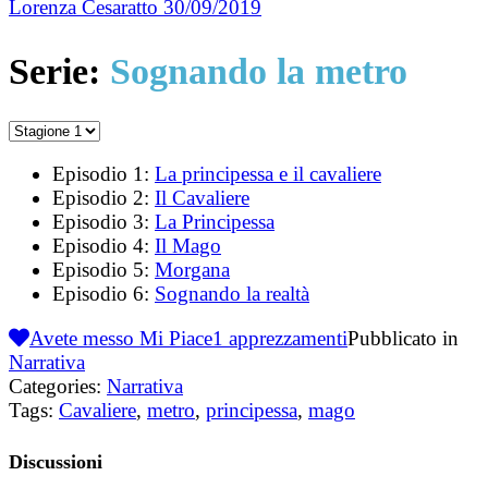
Lorenza Cesaratto
30/09/2019
Serie:
Sognando la metro
Episodio 1:
La principessa e il cavaliere
Episodio 2:
Il Cavaliere
Episodio 3:
La Principessa
Episodio 4:
Il Mago
Episodio 5:
Morgana
Episodio 6:
Sognando la realtà
Avete messo Mi Piace
1
apprezzamenti
Pubblicato in
Narrativa
Categories:
Narrativa
Tags:
Cavaliere
,
metro
,
principessa
,
mago
Discussioni