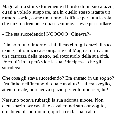
Mago allora strinse fortemente il bordo di un suo arazzo,
quasi a volerlo strappare, ma in quello stesso istante un
rumore sordo, come un tuono si diffuse per tutta la sala,
che iniziò a tremare e quasi sembrava stesse per crollare.
«Che sta succedendo! NOOOOO! Ginevra?»
E intanto tutto intorno a lui, il castello, gli arazzi, il suo
reame, tutto iniziò a scomparire e il Mago si ritrovò in
una carrozza della metro, nel sottosuolo della sua città.
Poco più in la però vide la sua Principessa, che gli
sorrideva.
Che cosa gli stava succedendo? Era entrato in un sogno?
Era finito nell’incubo di qualcun altro? Lui era sveglio,
attento, reale, non aveva spazio per voli pindarici, lui!
Nessuno poteva rubargli la sua adorata nipote. Non
c’era spazio per cavalli e cavalieri nel suo convoglio,
quello era il suo mondo, quella era la sua realtà.