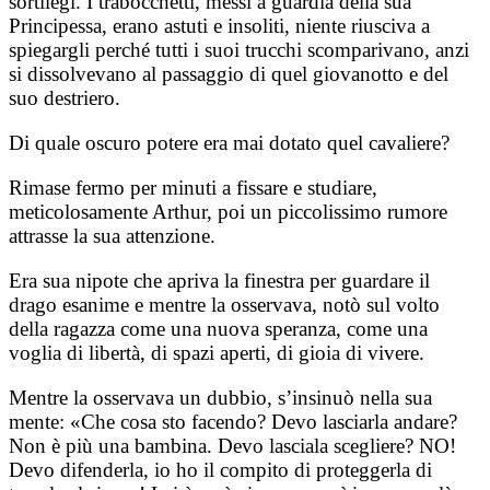
sortilegi. I trabocchetti, messi a guardia della sua
Principessa, erano astuti e insoliti, niente riusciva a
spiegargli perché tutti i suoi trucchi scomparivano, anzi
si dissolvevano al passaggio di quel giovanotto e del
suo destriero.
Di quale oscuro potere era mai dotato quel cavaliere?
Rimase fermo per minuti a fissare e studiare,
meticolosamente Arthur, poi un piccolissimo rumore
attrasse la sua attenzione.
Era sua nipote che apriva la finestra per guardare il
drago esanime e mentre la osservava, notò sul volto
della ragazza come una nuova speranza, come una
voglia di libertà, di spazi aperti, di gioia di vivere.
Mentre la osservava un dubbio, s’insinuò nella sua
mente: «Che cosa sto facendo? Devo lasciarla andare?
Non è più una bambina. Devo lasciala scegliere? NO!
Devo difenderla, io ho il compito di proteggerla di