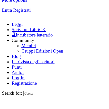
More options
Entra
Registrati
Leggi
Scrivi un LibriCK
Incubatore letterario
Community
Membri
Gruppi Edizioni Open
Blog
La rivista degli scrittori
Punti
Aiuto!
Log In
Registrazione
Search for: