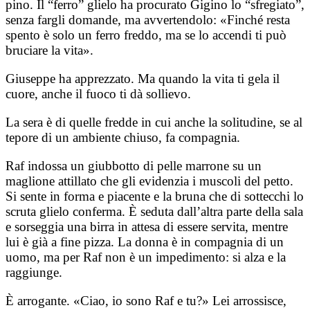
pino. Il “ferro” glielo ha procurato Gigino lo “sfregiato”,
senza fargli domande, ma avvertendolo: «Finché resta
spento è solo un ferro freddo, ma se lo accendi ti può
bruciare la vita».
Giuseppe ha apprezzato. Ma quando la vita ti gela il
cuore, anche il fuoco ti dà sollievo.
La sera è di quelle fredde in cui anche la solitudine, se al
tepore di un ambiente chiuso, fa compagnia.
Raf indossa un giubbotto di pelle marrone su un
maglione attillato che gli evidenzia i muscoli del petto.
Si sente in forma e piacente e la bruna che di sottecchi lo
scruta glielo conferma. È seduta dall’altra parte della sala
e sorseggia una birra in attesa di essere servita, mentre
lui è già a fine pizza. La donna è in compagnia di un
uomo, ma per Raf non è un impedimento: si alza e la
raggiunge.
È arrogante. «Ciao, io sono Raf e tu?» Lei arrossisce,