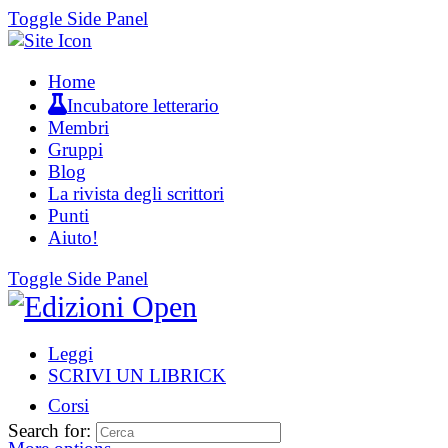
Toggle Side Panel
Home
Incubatore letterario
Membri
Gruppi
Blog
La rivista degli scrittori
Punti
Aiuto!
Toggle Side Panel
Leggi
SCRIVI UN LIBRICK
Corsi
Search for: