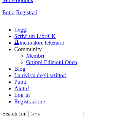
More options
Entra
Registrati
Leggi
Scrivi un LibriCK
Incubatore letterario
Community
Membri
Gruppi Edizioni Open
Blog
La rivista degli scrittori
Punti
Aiuto!
Log In
Registrazione
Search for: