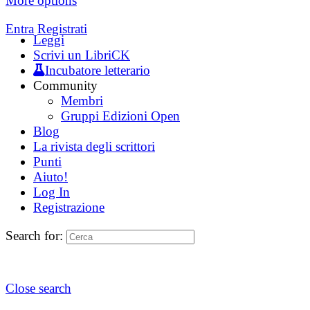
More options
Entra
Registrati
Leggi
Scrivi un LibriCK
Incubatore letterario
Community
Membri
Gruppi Edizioni Open
Blog
La rivista degli scrittori
Punti
Aiuto!
Log In
Registrazione
Search for:
Close search