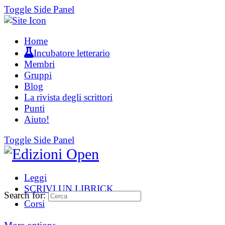
Toggle Side Panel
Home
Incubatore letterario
Membri
Gruppi
Blog
La rivista degli scrittori
Punti
Aiuto!
Toggle Side Panel
Leggi
SCRIVI UN LIBRICK
Search for:
Corsi