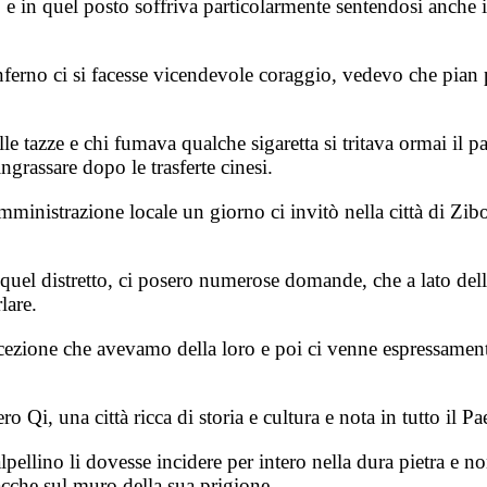
in quel posto soffriva particolarmente sentendosi anche imp
ferno ci si facesse vicendevole coraggio, vedevo che pian p
le tazze e chi fumava qualche sigaretta si tritava ormai il 
ngrassare dopo le trasferte cinesi.
mministrazione locale un giorno ci invitò nella città di Zibo
 quel distretto, ci posero numerose domande, che a lato dell
lare.
cezione che avevamo della loro e poi ci venne espressamen
o Qi, una città ricca di storia e cultura e nota in tutto il Pae
pellino li dovesse incidere per intero nella dura pietra e n
acche sul muro della sua prigione.