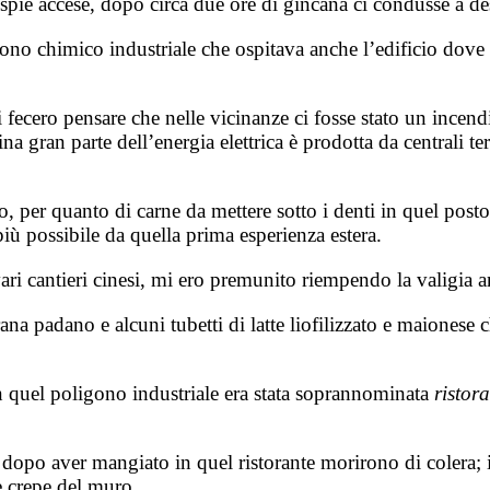
ie accese, dopo circa due ore di gincana ci condusse a dest
ono chimico industriale che ospitava anche l’edificio dov
mi fecero pensare che nelle vicinanze ci fosse stato un ince
na gran parte dell’energia elettrica è prodotta da centrali t
per quanto di carne da mettere sotto i denti in quel posto p
iù possibile da quella prima esperienza estera.
vari cantieri cinesi, mi ero premunito riempendo la valigia a
rana padano e alcuni tubetti di latte liofilizzato e maionese
in quel poligono industriale era stata soprannominata
ristora
i dopo aver mangiato in quel ristorante morirono di colera; i
e crepe del muro.