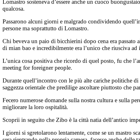
Lomastro sosteneva d’essere anche un cuoco buongustaio e 
qualcosa.
Passarono alcuni giorni e malgrado condividendo quell’in
persone ma soprattutto di Lomastro.
Chi beveva un paio di bicchierini dopo cena era passato al
di mian bao e incredibilmente era l’unico che riusciva ad i
L’unica cosa positiva che ricordo di quel posto, fu che l’a
meeting for foreigner people.
Durante quell’incontro con le più alte cariche politiche di
saggezza orientale che predilige ascoltare piuttosto che par
Fecero numerose domande sulla nostra cultura e sulla per
migliorare la loro ospitalità.
Scoprii in seguito che Zibo è la città natia dell’antico imper
I giorni si sgretolarono lentamente, come se un mastro scal
sera rientrando nella propria camera, facesse anche delle t