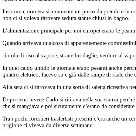
Insomma, non era sicuramente un posto da prendere in cons
non ci si voleva ritrovare seduta stante chiusi in bagno.
L’alimentazione principale per noi europei erano le peanut
Quando arrivava qualcosa di apparentemente commestibile
ciotola di riso al vapore; strane brodaglie; verdure al va
In quel caldo umido le giornate erano pesanti anche perché
quadro elettrico, facevo su e giù dalle rampe di scale che 
Alla sera ci si ritrovava in una sorta di saletta ricreativa 
Dopo cena invece Carlo si ritirava nella sua stanza perché
che si mangiava e poi sicuramente c’erano da considerare tu
Tra i pochi forestieri trasfertisti presenti c’era anche un
prigione ci viveva da diverse settimane.