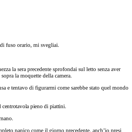
i fuso orario, mi svegliai.
chezza la sera precedente sprofondai sul letto senza aver
e sopra la moquette della camera.
hiusa e tentavo di figurarmi come sarebbe stato quel mondo
l centrotavola pieno di piattini.
 mano.
mpleto panico come il giorno precedente, anch’io presi