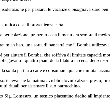
iderazione per passarci le vacanze e bisognava stare ben a
s, unica cosa di provenienza certa.
 per colazione, pranzo o cena il menu era sempre il mede
pore; mian bao, una sorta di pancarré che il Bomba utilizza
 per aiutare il Bomba, che soffriva di limitate capacità mot
collegavano i quattro piani della filatura in cerca dei senso
per la solita partita a carte e consumare qualche minuta tazzi
 sosteneva che la mattina avrebbe dovuto alzarsi presto; pre
tti rituali per sistemare il suo parrucchino.
 certo Sig. Lomastro, un tecnico piacentino dedito all’impian