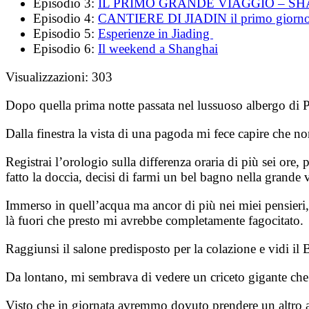
Episodio 3:
IL PRIMO GRANDE VIAGGIO – S
Episodio 4:
CANTIERE DI JIADIN il primo giorn
Episodio 5:
Esperienze in Jiading
Episodio 6:
Il weekend a Shanghai
Visualizzazioni:
303
Dopo quella prima notte passata nel lussuoso albergo di P
Dalla finestra la vista di una pagoda mi fece capire che n
Registrai l’orologio sulla differenza oraria di più sei ore,
fatto la doccia, decisi di farmi un bel bagno nella grande 
Immerso in quell’acqua ma ancor di più nei miei pensieri, 
là fuori che presto mi avrebbe completamente fagocitato.
Raggiunsi il salone predisposto per la colazione e vidi i
Da lontano, mi sembrava di vedere un criceto gigante che s
Visto che in giornata avremmo dovuto prendere un altro a