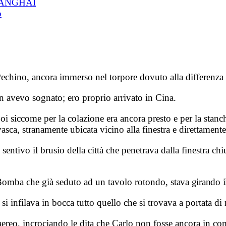
HANGHAI
o
echino, ancora immerso nel torpore dovuto alla differenza d
on avevo sognato; ero proprio arrivato in Cina.
 poi siccome per la colazione era ancora presto e per la stan
vasca, stranamente ubicata vicino alla finestra e direttament
sentivo il brusio della città che penetrava dalla finestra c
l Bomba che già seduto ad un tavolo rotondo,
stava girando i
i infilava in bocca tutto quello che si trovava a portata di
ereo, incrociando le dita che Carlo non fosse ancora in co