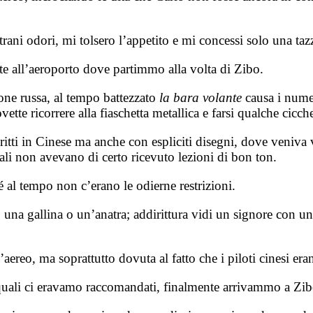
trani odori, mi tolsero l’appetito e mi concessi solo una taz
e all’aeroporto dove partimmo alla volta di Zibo.
ione russa, al tempo battezzato
la bara volante
causa i numer
e ricorrere alla fiaschetta metallica e farsi qualche cicche
scritti in Cinese ma anche con espliciti disegni, dove veniva
rali non avevano di certo ricevuto lezioni di bon ton.
é al tempo non c’erano le odierne restrizioni.
 una gallina o un’anatra; addirittura vidi un signore con un
ll’aereo, ma soprattutto dovuta al fatto che i piloti cinesi 
i quali ci eravamo raccomandati, finalmente arrivammo a Zib