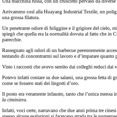
Una macchina russa, con un cruscotto pervaso da diverse sp
Arrivammo così alla Huayang Industrial Textile, un polig
una grossa filatura.
Un penetrante odore di fuliggine e il grigiore del cielo, 
spiegò che quella era la normalità dovuta al fatto che in Ci
parecchie.
Rassegnato agli odori di un barbecue perennemente acceso, 
tentando di concentrarmi sul lavoro e d’imparare quanto p
Visto i racconti che avevo sentito dai colleghi reduci dai 
Potevo infatti contare su due salami, una grossa fetta di g
come se fossero stati dei lingotti d’oro.
Il posto era veramente infausto, tanto che l’unica mensa 
la ciminiera
.
Infatti, voci certe, narravano che due anni prima tre cines
spesso alcune esalazioni si facevano strada tra le numeros