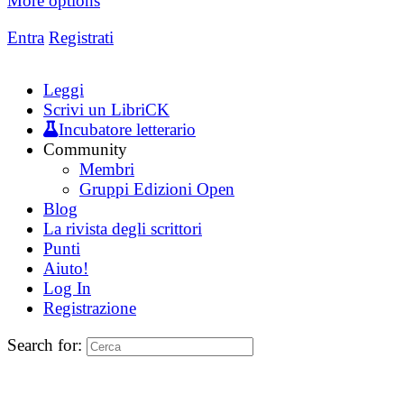
More options
Entra
Registrati
Leggi
Scrivi un LibriCK
Incubatore letterario
Community
Membri
Gruppi Edizioni Open
Blog
La rivista degli scrittori
Punti
Aiuto!
Log In
Registrazione
Search for: