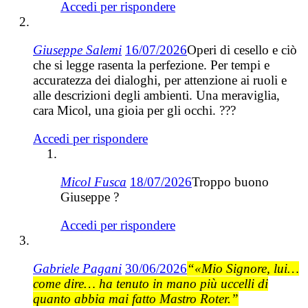
Accedi per rispondere
Giuseppe Salemi
16/07/2026
Operi di cesello e ciò
che si legge rasenta la perfezione. Per tempi e
accuratezza dei dialoghi, per attenzione ai ruoli e
alle descrizioni degli ambienti. Una meraviglia,
cara Micol, una gioia per gli occhi. ???
Accedi per rispondere
Micol Fusca
18/07/2026
Troppo buono
Giuseppe ?
Accedi per rispondere
Gabriele Pagani
30/06/2026
“«Mio Signore, lui…
come dire… ha tenuto in mano più uccelli di
quanto abbia mai fatto Mastro Roter.”