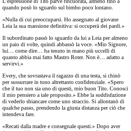
L’espressione di Tito parve rincuorata, almeno fino a
quando posò lo sguardo sul bimbo poco lontano.
«Nulla di cui preoccuparsi. Ho assegnato al giovane
Leia la sua mansione definitiva: si occuperà dei pardi.»
Il subordinato passò lo sguardo da lui a Leia per almeno
un paio di volte, quindi abbassò la voce. «Mio Signore,
lui… come dire… ha tenuto in mano più uccelli di
quanto abbia mai fatto Mastro Roter. Non è… adatto a
servirvi.»
Every, che sovrastava il ragazzo di una testa, si chinò
per sussurrare in tono altrettanto confidenziale. «Spero
che il tuo non sia uno di questi, mio buon Tito. Conosci
il mio pensiero a tale proposito.» Ebbe la soddisfazione
di vederlo sbiancare come uno straccio. Si allontanò di
qualche passo, prendendo la giusta distanza per ciò che
intendeva fare.
«Recati dalla madre e consegnale questi.» Dopo aver