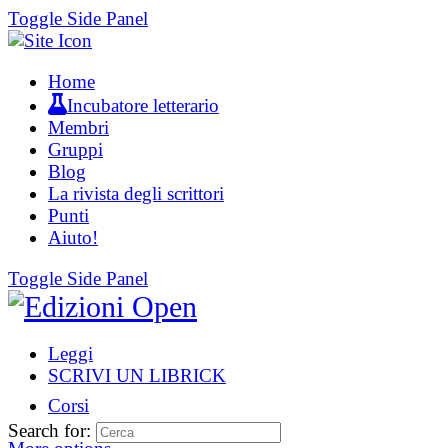
Toggle Side Panel
Home
Incubatore letterario
Membri
Gruppi
Blog
La rivista degli scrittori
Punti
Aiuto!
Toggle Side Panel
Leggi
SCRIVI UN LIBRICK
Corsi
Search for: