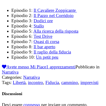
Episodio 1:
Il Cavaliere Zoppicante
Episodio 2:
Il Pazzo nel Corridoio
Episodio 3:
Dodici ore
Episodio 4:
Stallo
Episodio 5:
Alla ricerca della risposta
Episodio 6:
Test Drive
Episodio 7:
Quasi di corsa
Episodio 8:
Il bar aperto
Episodio 9:
Il raglio della fiducia
Episodio 10:
Un petit peu
Avete messo Mi Piace
1
apprezzamenti
Pubblicato in
Narrativa
Categories:
Narrativa
Tags:
Libertà
,
incontro
,
Fiducia
,
cammino
,
imprevisti
Discussioni
Devi essere
connesso
per inviare un commento.