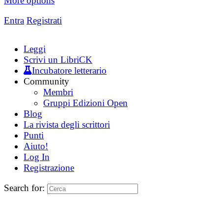
More options
Entra
Registrati
Leggi
Scrivi un LibriCK
Incubatore letterario
Community
Membri
Gruppi Edizioni Open
Blog
La rivista degli scrittori
Punti
Aiuto!
Log In
Registrazione
Search for: