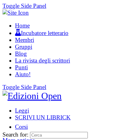
Toggle Side Panel
Home
Incubatore letterario
Membri
Gruppi
Blog
La rivista degli scrittori
Punti
Aiuto!
Toggle Side Panel
Leggi
SCRIVI UN LIBRICK
Corsi
Search for: