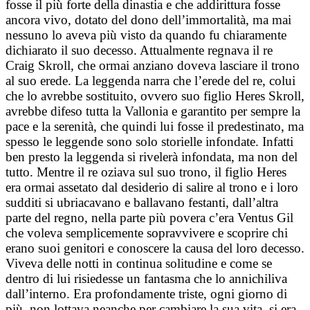
fosse il più forte della dinastia e che addirittura fosse
ancora vivo, dotato del dono dell’immortalità, ma mai
nessuno lo aveva più visto da quando fu chiaramente
dichiarato il suo decesso. Attualmente regnava il re
Craig Skroll, che ormai anziano doveva lasciare il trono
al suo erede. La leggenda narra che l’erede del re, colui
che lo avrebbe sostituito, ovvero suo figlio Heres Skroll,
avrebbe difeso tutta la Vallonia e garantito per sempre la
pace e la serenità, che quindi lui fosse il predestinato, ma
spesso le leggende sono solo storielle infondate. Infatti
ben presto la leggenda si rivelerà infondata, ma non del
tutto. Mentre il re oziava sul suo trono, il figlio Heres
era ormai assetato dal desiderio di salire al trono e i loro
sudditi si ubriacavano e ballavano festanti, dall’altra
parte del regno, nella parte più povera c’era Ventus Gil
che voleva semplicemente sopravvivere e scoprire chi
erano suoi genitori e conoscere la causa del loro decesso.
Viveva delle notti in continua solitudine e come se
dentro di lui risiedesse un fantasma che lo annichiliva
dall’interno. Era profondamente triste, ogni giorno di
più, non lottava neanche per cambiare la sua vita, si era