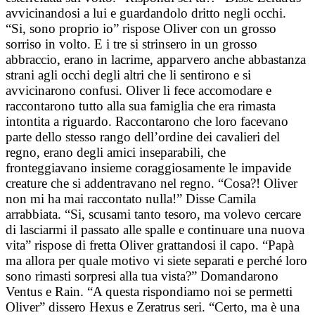
avvicinandosi a lui e guardandolo dritto negli occhi.
“Si, sono proprio io” rispose Oliver con un grosso
sorriso in volto. E i tre si strinsero in un grosso
abbraccio, erano in lacrime, apparvero anche abbastanza
strani agli occhi degli altri che li sentirono e si
avvicinarono confusi. Oliver li fece accomodare e
raccontarono tutto alla sua famiglia che era rimasta
intontita a riguardo. Raccontarono che loro facevano
parte dello stesso rango dell’ordine dei cavalieri del
regno, erano degli amici inseparabili, che
fronteggiavano insieme coraggiosamente le impavide
creature che si addentravano nel regno. “Cosa?! Oliver
non mi ha mai raccontato nulla!” Disse Camila
arrabbiata. “Si, scusami tanto tesoro, ma volevo cercare
di lasciarmi il passato alle spalle e continuare una nuova
vita” rispose di fretta Oliver grattandosi il capo. “Papà
ma allora per quale motivo vi siete separati e perché loro
sono rimasti sorpresi alla tua vista?” Domandarono
Ventus e Rain. “A questa rispondiamo noi se permetti
Oliver” dissero Hexus e Zeratrus seri. “Certo, ma è una