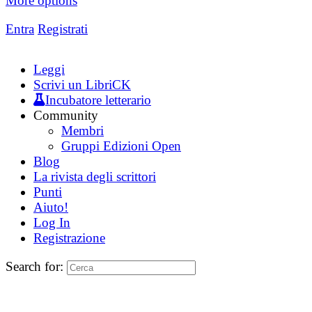
More options
Entra
Registrati
Leggi
Scrivi un LibriCK
Incubatore letterario
Community
Membri
Gruppi Edizioni Open
Blog
La rivista degli scrittori
Punti
Aiuto!
Log In
Registrazione
Search for: