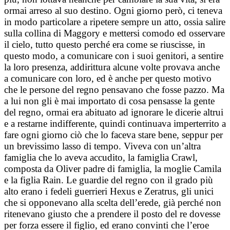
ormai arreso al suo destino. Ogni giorno però, ci teneva
in modo particolare a ripetere sempre un atto, ossia salire
sulla collina di Maggory e mettersi comodo ed osservare
il cielo, tutto questo perché era come se riuscisse, in
questo modo, a comunicare con i suoi genitori, a sentire
la loro presenza, addirittura alcune volte provava anche
a comunicare con loro, ed è anche per questo motivo
che le persone del regno pensavano che fosse pazzo. Ma
a lui non gli è mai importato di cosa pensasse la gente
del regno, ormai era abituato ad ignorare le dicerie altrui
e a restarne indifferente, quindi continuava imperterrito a
fare ogni giorno ciò che lo faceva stare bene, seppur per
un brevissimo lasso di tempo. Viveva con un’altra
famiglia che lo aveva accudito, la famiglia Crawl,
composta da Oliver padre di famiglia, la moglie Camila
e la figlia Rain. Le guardie del regno con il grado più
alto erano i fedeli guerrieri Hexus e Zeratrus, gli unici
che si opponevano alla scelta dell’erede, già perché non
ritenevano giusto che a prendere il posto del re dovesse
per forza essere il figlio, ed erano convinti che l’eroe