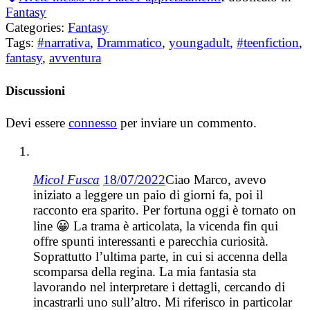
Fantasy
Categories:
Fantasy
Tags:
#narrativa
,
Drammatico
,
youngadult
,
#teenfiction
,
fantasy
,
avventura
Discussioni
Devi essere
connesso
per inviare un commento.
Micol Fusca
18/07/2022
Ciao Marco, avevo
iniziato a leggere un paio di giorni fa, poi il
racconto era sparito. Per fortuna oggi è tornato on
line 😀 La trama è articolata, la vicenda fin qui
offre spunti interessanti e parecchia curiosità.
Soprattutto l’ultima parte, in cui si accenna della
scomparsa della regina. La mia fantasia sta
lavorando nel interpretare i dettagli, cercando di
incastrarli uno sull’altro. Mi riferisco in particolar