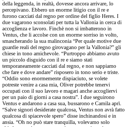
della leggenda, in realtà, dovesse ancora arrivare, lo
percepivano. Ebbero un enorme litigio con il re e
furono cacciati dal regno per ordine del figlio Heres. I
due vagarono sconsolati per tutta la Vallonia in cerca di
accoglienza e lavoro. Finchè non si imbatterono in
Ventus, che li accolse con un enorme sorriso in volto,
smascherando la sua malinconia “Per quale motive due
guardie reali del regno girovagano per la Vallonia?” gli
chiese in tono amichevole. “Purtroppo abbiamo avuto
un piccolo disguido con il re e siamo stati
temporaneamente cacciati dal regno, e non sappiamo
che fare e dove andare” risposero in tono serio e triste.
“Oddio sono enormemente dispiaciuto, se volete
potreste venire a casa mia, Oliver potrebbe tenervi
occupati con il suo lavoro e magari anche accogliervi
per un paio di giorni a casa nostra”. I due seguirono
Ventus e andarono a casa sua, bussarono e Camila aprì.
“Salve signori desiderate qualcosa, Ventus non avrà fatto
qualcosa di spiacevole spero” disse inchinandosi e in
ansia. “Oh no può stare tranquilla, volevamo solo