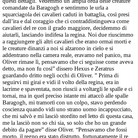
questi dettagli. Vedemmo un’ampia orda delle creature
comandate da Baragogh e sentimmo le urla a
squarciagola dei cavalieri caduti in battaglia, così presi
dall’ira e dal coraggio che ci contraddistingueva come
cavalieri del re con il grado maggiore, decidemmo di
aiutarli, lasciando indifesa la regina. Noi due riuscimmo
a raggiungere gli altri cavalieri che erano ormai morti e
le creature dinanzi a noi si alzarono in cielo e si
addentrano nella camera reale, eravamo nel panico, ma
Oliver rimase lì, pensavamo che ci seguisse come aveva
detto, ma non fu così” dissero Hexus e Zeratrus
guardando dritto negli occhi di Oliver. ” Prima di
seguirvi mi girai e vidi il volto della regina, era in
lacrime e spaventata, non riuscii a voltargli le spalle e ci
tornai, ma in quel preciso istante mi attaccò alle spalle
Baragogh, mi tramortì con un colpo, stavo perdendo
coscienza quando vidi uno strano uomo incappucciato,
che mi salvò e mi lasciò stordito nel letto di questa casa,
me la lasciò non so chi sia, so solo che ho un grande
debito da pagare” disse Oliver. “Pensavamo che fossi
morto, il regno era stato distrutto, fortunatamente il re