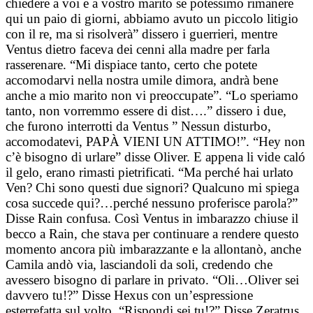
chiedere a voi e a vostro marito se potessimo rimanere
qui un paio di giorni, abbiamo avuto un piccolo litigio
con il re, ma si risolverà” dissero i guerrieri, mentre
Ventus dietro faceva dei cenni alla madre per farla
rasserenare. “Mi dispiace tanto, certo che potete
accomodarvi nella nostra umile dimora, andrà bene
anche a mio marito non vi preoccupate”. “Lo speriamo
tanto, non vorremmo essere di dist….” dissero i due,
che furono interrotti da Ventus ” Nessun disturbo,
accomodatevi, PAPÀ VIENI UN ATTIMO!”. “Hey non
c’è bisogno di urlare” disse Oliver. E appena li vide caló
il gelo, erano rimasti pietrificati. “Ma perché hai urlato
Ven? Chi sono questi due signori? Qualcuno mi spiega
cosa succede qui?…perché nessuno proferisce parola?”
Disse Rain confusa. Così Ventus in imbarazzo chiuse il
becco a Rain, che stava per continuare a rendere questo
momento ancora più imbarazzante e la allontanò, anche
Camila andò via, lasciandoli da soli, credendo che
avessero bisogno di parlare in privato. “Oli…Oliver sei
davvero tu!?” Disse Hexus con un’espressione
esterrefatta sul volto. “Rispondi sei tu!?” Disse Zeratrus