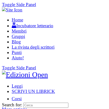
Toggle Side Panel
Home
Incubatore letterario
Membri
Gruppi
Blog
La rivista degli scrittori
Punti
Aiuto!
Toggle Side Panel
Leggi
SCRIVI UN LIBRICK
Corsi
Search for: