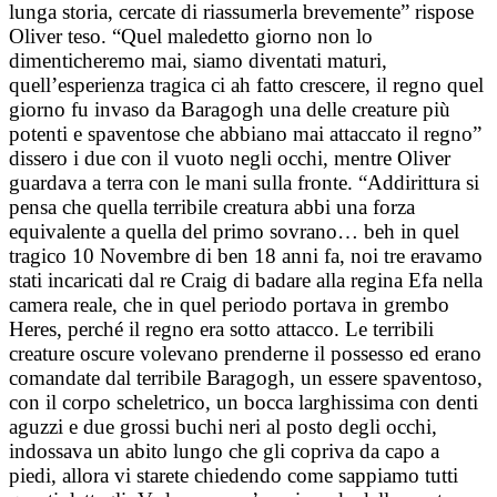
lunga storia, cercate di riassumerla brevemente” rispose
Oliver teso. “Quel maledetto giorno non lo
dimenticheremo mai, siamo diventati maturi,
quell’esperienza tragica ci ah fatto crescere, il regno quel
giorno fu invaso da Baragogh una delle creature più
potenti e spaventose che abbiano mai attaccato il regno”
dissero i due con il vuoto negli occhi, mentre Oliver
guardava a terra con le mani sulla fronte. “Addirittura si
pensa che quella terribile creatura abbi una forza
equivalente a quella del primo sovrano… beh in quel
tragico 10 Novembre di ben 18 anni fa, noi tre eravamo
stati incaricati dal re Craig di badare alla regina Efa nella
camera reale, che in quel periodo portava in grembo
Heres, perché il regno era sotto attacco. Le terribili
creature oscure volevano prenderne il possesso ed erano
comandate dal terribile Baragogh, un essere spaventoso,
con il corpo scheletrico, un bocca larghissima con denti
aguzzi e due grossi buchi neri al posto degli occhi,
indossava un abito lungo che gli copriva da capo a
piedi, allora vi starete chiedendo come sappiamo tutti