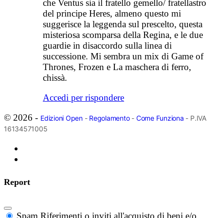
che Ventus sia il fratello gemello/ fratellastro
del principe Heres, almeno questo mi
suggerisce la leggenda sul prescelto, questa
misteriosa scomparsa della Regina, e le due
guardie in disaccordo sulla linea di
successione. Mi sembra un mix di Game of
Thrones, Frozen e La maschera di ferro,
chissà.
Accedi per rispondere
© 2026 -
Edizioni Open
-
Regolamento
-
Come Funziona
- P.IVA
16134571005
Report
Spam
Riferimenti o inviti all'acquisto di beni e/o