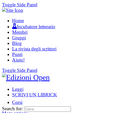
Toggle Side Panel
Home
Incubatore letterario
Membri
Gruppi
Blog
La rivista degli scrittori
Punti
Aiuto!
Toggle Side Panel
Leggi
SCRIVI UN LIBRICK
Corsi
Search for: