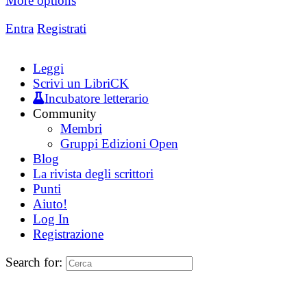
More options
Entra
Registrati
Leggi
Scrivi un LibriCK
Incubatore letterario
Community
Membri
Gruppi Edizioni Open
Blog
La rivista degli scrittori
Punti
Aiuto!
Log In
Registrazione
Search for: