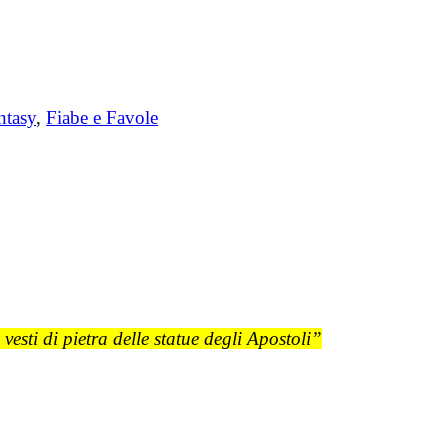
ntasy
,
Fiabe e Favole
 vesti di pietra delle statue degli Apostoli”