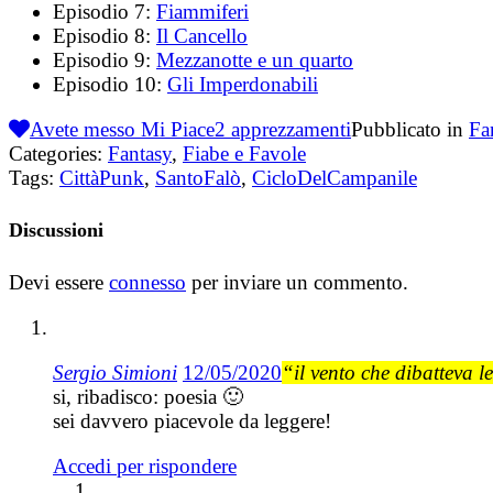
Episodio 7:
Fiammiferi
Episodio 8:
Il Cancello
Episodio 9:
Mezzanotte e un quarto
Episodio 10:
Gli Imperdonabili
Avete messo Mi Piace
2
apprezzamenti
Pubblicato in
Fa
Categories:
Fantasy
,
Fiabe e Favole
Tags:
CittàPunk
,
SantoFalò
,
CicloDelCampanile
Discussioni
Devi essere
connesso
per inviare un commento.
Sergio Simioni
12/05/2020
“il vento che dibatteva le
si, ribadisco: poesia 🙂
sei davvero piacevole da leggere!
Accedi per rispondere