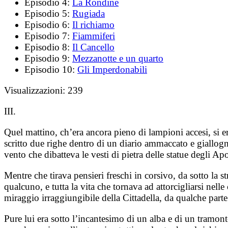
Episodio 4:
La Rondine
Episodio 5:
Rugiada
Episodio 6:
Il richiamo
Episodio 7:
Fiammiferi
Episodio 8:
Il Cancello
Episodio 9:
Mezzanotte e un quarto
Episodio 10:
Gli Imperdonabili
Visualizzazioni:
239
III.
Quel mattino, ch’era ancora pieno di lampioni accesi, si 
scritto due righe dentro di un diario ammaccato e giallognol
vento che dibatteva le vesti di pietra delle statue degli A
Mentre che tirava pensieri freschi in corsivo, da sotto la s
qualcuno, e tutta la vita che tornava ad attorcigliarsi nell
miraggio irraggiungibile della Cittadella, da qualche parte
Pure lui era sotto l’incantesimo di un alba e di un tramont