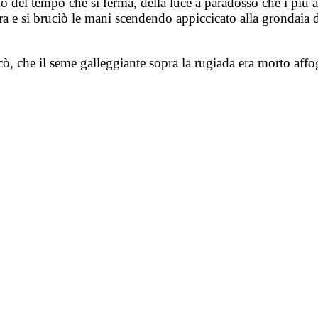
amo del tempo che si ferma, della luce a paradosso che i più a
era e si bruciò le mani scendendo appiccicato alla grondaia d
cò, che il seme galleggiante sopra la rugiada era morto affo