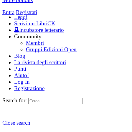
More options
Entra
Registrati
Leggi
Scrivi un LibriCK
Incubatore letterario
Community
Membri
Gruppi Edizioni Open
Blog
La rivista degli scrittori
Punti
Aiuto!
Log In
Registrazione
Search for:
Close search