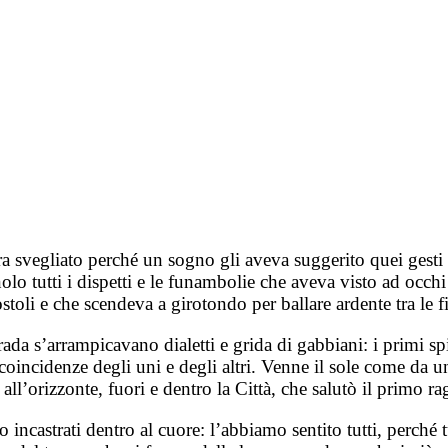
era svegliato perché un sogno gli aveva suggerito quei ges
o tutti i dispetti e le funambolie che aveva visto ad occhi c
postoli e che scendeva a girotondo per ballare ardente tra le
trada s’arrampicavano dialetti e grida di gabbiani: i primi s
e coincidenze degli uni e degli altri. Venne il sole come da u
 all’orizzonte, fuori e dentro la Città, che salutò il primo
o incastrati dentro al cuore: l’abbiamo sentito tutti, perché