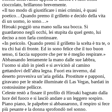
cioccolato, brillarono brevemente.
«Il tuo modo di giustificare i miei crimini, è quasi
poetico…Quando premo il grilletto e decido della vita
di un uomo, io sono…»
Hiroaki poggiò una mano sulla sua bocca. Si
guardarono negli occhi, lei stupita da quel gesto, lui
deciso a non farla continuare.
«In pericolo. Quando premi il grilletto la scelta è tra te, o
tra chi hai di fronte. Ed io sono felice che il tuo buon
senso, ti faccia supporre che per te è meglio respirare.»
Abbassando lentamente la mano dalle sue labbra,
l’uomo si alzò in piedi e si avvicinò al camino
gettandovi dell’altra legna. Fuori era inverno, dal
deserto proveniva un’aria gelida. Prostitute e papponi,
giravano per le strade illuminate di Las Vegas, bardati in
costosissime pellicce.
Celeste restò a fissare il profilo di Hiroaki bagnato dalla
luce del fuoco e si lasciò andare a un leggero sospiro.
Piano piano, le palpebre si abbassarono, il respiro si fece
più pesante e la donna sprofondò nel sonno.