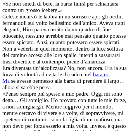
«Se non smetti di bere, la barca finirà per schiantarsi
contro un grosso iceberg.»
Celeste incurvò le labbra in un sorriso e aprì gli occhi,
fermandoli sul volto bellissimo dell’amico. Aveva tratti
eleganti, Hiro pareva uscito da un quadro di fine
ottocento, nessuno avrebbe mai pensato quanto potesse
essere spietato. Anzi, quanto potessero essere spietati.
Non a vederli in quel momento, dentro la luce soffusa
del camino acceso alle loro spalle, intenti a sussurarsi
frasi divertite e al contempo, piene d’amarezza.
Era diventata un’alcolizzata? No, non ancora. Era la sua
forza di volontà ad evitarle di cadere nel
baratro.
Ma
se avesse permesso alla barca di prendere il largo…
allora si sarebbe persa.
«Penso sempre più spesso a mio padre. Oggi mi sono
detta… Gli somiglio. Ho provato con tutte le mie forze,
a non somigliargli. Mentre fuggivo per il mondo,
mentre cercavo di vivere e a volte, di sopravvivere, mi
ripetevo di continuo: sono la figlia di un mafioso, ma
non devo per forza esserlo a mia volta. Invece, è questo