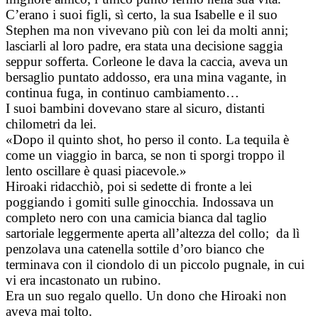
C’erano i suoi figli, sì certo, la sua Isabelle e il suo
Stephen ma non vivevano più con lei da molti anni;
lasciarli al loro padre, era stata una decisione saggia
seppur sofferta. Corleone le dava la caccia, aveva un
bersaglio puntato addosso, era una mina vagante, in
continua fuga, in continuo cambiamento…
I suoi bambini dovevano stare al sicuro, distanti
chilometri da lei.
«Dopo il quinto shot, ho perso il conto. La tequila è
come un viaggio in barca, se non ti sporgi troppo il
lento oscillare è quasi piacevole.»
Hiroaki ridacchiò, poi si sedette di fronte a lei
poggiando i gomiti sulle ginocchia. Indossava un
completo nero con una camicia bianca dal taglio
sartoriale leggermente aperta all’altezza del collo; da lì
penzolava una catenella sottile d’oro bianco che
terminava con il ciondolo di un piccolo pugnale, in cui
vi era incastonato un rubino.
Era un suo regalo quello. Un dono che Hiroaki non
aveva mai tolto.