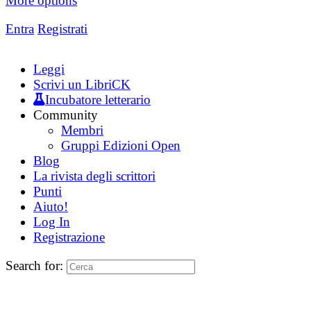
More options
Entra
Registrati
Leggi
Scrivi un LibriCK
Incubatore letterario
Community
Membri
Gruppi Edizioni Open
Blog
La rivista degli scrittori
Punti
Aiuto!
Log In
Registrazione
Search for: