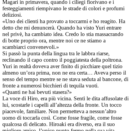
Magari in primavera, quando i ciliegi fiorivano e i
festeggiamenti riempivano le strade di colori e profumi
deliziosi.
«Uno dei clienti ha provato a toccarmi e ho reagito. Ha
detto che mi denuncerà. Quando ha visto Yuri entrare
nel privè, ha cambiato idea. Credo lo stia massacrando
di botte proprio ora, mentre noi ce ne stiamo a
scambiarci convenevoli.»
Si passò la punta della lingua tra le labbra riarse,
reclinando il capo contro il poggiatesta della poltrona.
Yuri in realtà doveva aver finito di picchiare quel tizio
almeno un’ora prima, non ne era certa… Aveva perso il
senso del tempo mentre se ne stava seduta al bancone, di
fronte a numerosi bicchieri di tequila vuoti.
«Quanti ne hai bevuti stasera?»
La voce di Hiro, era più vicina. Sentì le dita affusolate di
lui, scostarle i capelli all’altezza della fronte. Un tocco
piacevole, familiare. Non permetteva a nessun’altro
uomo di toccarla così. Come fosse fragile, come fosse
qualcosa di delicato. Hiroaki era diverso, era il suo
migliore amico, l’unico punto fermo nella sua vita.