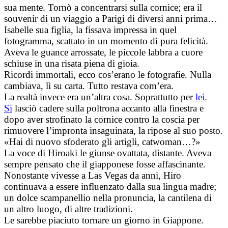
sua mente. Tornò a concentrarsi sulla cornice; era il
souvenir di un viaggio a Parigi di diversi anni prima…
Isabelle sua figlia, la fissava impressa in quel
fotogramma, scattato in un momento di pura felicità.
Aveva le guance arrossate, le piccole labbra a cuore
schiuse in una risata piena di gioia.
Ricordi immortali, ecco cos’erano le fotografie. Nulla
cambiava, lì su carta. Tutto restava com’era.
La realtà invece era un’altra cosa. Soprattutto per
lei.
Si
lasciò cadere sulla poltrona accanto alla finestra e
dopo aver strofinato la cornice contro la coscia per
rimuovere l’impronta insaguinata, la ripose al suo posto.
«Hai di nuovo sfoderato gli artigli, catwoman…?»
La voce di Hiroaki le giunse ovattata, distante. Aveva
sempre pensato che il giapponese fosse affascinante.
Nonostante vivesse a Las Vegas da anni, Hiro
continuava a essere influenzato dalla sua lingua madre;
un dolce scampanellio nella pronuncia, la cantilena di
un altro luogo, di altre tradizioni.
Le sarebbe piaciuto tornare un giorno in Giappone.