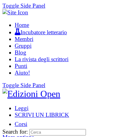
Toggle Side Panel
Home
Incubatore letterario
Membri
Gruppi
Blog
La rivista degli scrittori
Punti
Aiuto!
Toggle Side Panel
Leggi
SCRIVI UN LIBRICK
Corsi
Search for: