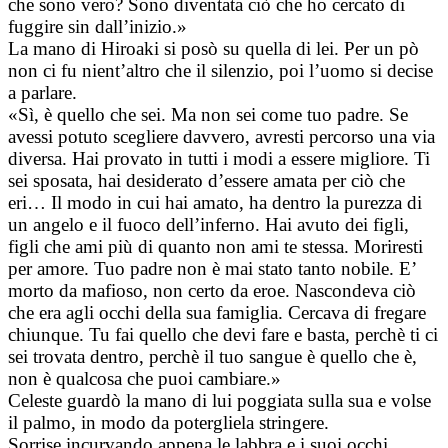
che sono vero? Sono diventata ciò che ho cercato di
fuggire sin dall’inizio.»
La mano di Hiroaki si posò su quella di lei. Per un pò
non ci fu nient’altro che il silenzio, poi l’uomo si decise
a parlare.
«Sì, è quello che sei. Ma non sei come tuo padre. Se
avessi potuto scegliere davvero, avresti percorso una via
diversa. Hai provato in tutti i modi a essere migliore. Ti
sei sposata, hai desiderato d’essere amata per ciò che
eri… Il modo in cui hai amato, ha dentro la purezza di
un angelo e il fuoco dell’inferno. Hai avuto dei figli,
figli che ami più di quanto non ami te stessa. Moriresti
per amore. Tuo padre non è mai stato tanto nobile. E’
morto da mafioso, non certo da eroe. Nascondeva ciò
che era agli occhi della sua famiglia. Cercava di fregare
chiunque. Tu fai quello che devi fare e basta, perchè ti ci
sei trovata dentro, perchè il tuo sangue è quello che è,
non è qualcosa che puoi cambiare.»
Celeste guardò la mano di lui poggiata sulla sua e volse
il palmo, in modo da potergliela stringere.
Sorrise incurvando appena le labbra e i suoi occhi