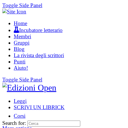
Toggle Side Panel
Home
Incubatore letterario
Membri
Gruppi
Blog
La rivista degli scrittori
Punti
Aiuto!
Toggle Side Panel
Leggi
SCRIVI UN LIBRICK
Corsi
Search for: