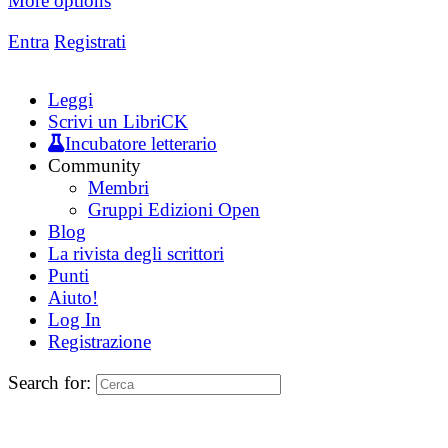
More options
Entra
Registrati
Leggi
Scrivi un LibriCK
Incubatore letterario
Community
Membri
Gruppi Edizioni Open
Blog
La rivista degli scrittori
Punti
Aiuto!
Log In
Registrazione
Search for: