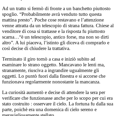
Ad un tratto si fermò di fronte a un banchetto piuttosto
spoglio. “Probabilmente avrà venduto tutto questa
mattina presto”. Poche cose restavano e l’attenzione
venne attratta da un telescopio di strana fattura. Chiese al
venditore di cosa si trattasse e la risposta fu piuttosto
scarna…“è un telescopio, antico forse, ma non so dirti
altro”. A lui piaceva, l’istinto gli diceva di comprarlo e
così decise di chiudere la trattativa.
Terminato il giro tornò a casa e iniziò subito ad
esaminare lo strano oggetto. Mancavano le lenti ma,
stranamente, riusciva a ingrandire ugualmente gli
oggetti. Lo puntò fuori dalla finestra e si accorse che
funzionava regolarmente nonostante la mancanza.
La curiosità aumentò e decise di attendere la sera per
verificare che funzionasse anche per lo scopo per cui era
stato costruito : osservare il cielo. La fortuna fu dalla sua
parte, poichè era una domenica di cielo sereno e
meravigliosamente stellato.