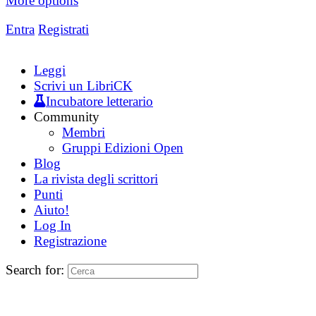
More options
Entra
Registrati
Leggi
Scrivi un LibriCK
Incubatore letterario
Community
Membri
Gruppi Edizioni Open
Blog
La rivista degli scrittori
Punti
Aiuto!
Log In
Registrazione
Search for: