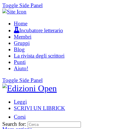
Toggle Side Panel
Home
Incubatore letterario
Membri
Gruppi
Blog
La rivista degli scrittori
Punti
Aiuto!
Toggle Side Panel
Leggi
SCRIVI UN LIBRICK
Corsi
Search for: