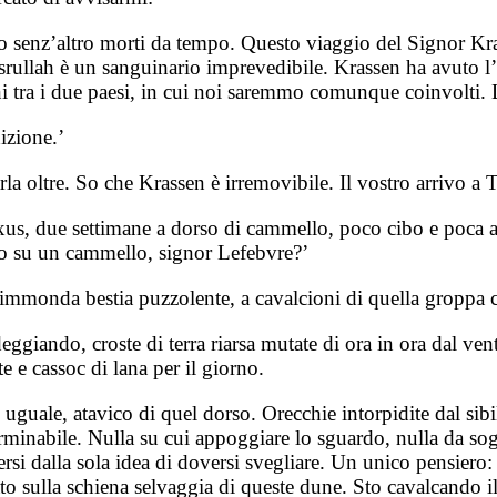
no senz’altro morti da tempo. Questo viaggio del Signor Kra
esrullah è un sanguinario imprevedibile. Krassen ha avuto 
tra i due paesi, in cui noi saremmo comunque coinvolti. La s
izione.’
 oltre. So che Krassen è irremovibile. Il vostro arrivo a 
’Oxus, due settimane a dorso di cammello, poco cibo e poca 
ato su un cammello, signor Lefebvre?’
ll’immonda bestia puzzolente, a cavalcioni di quella groppa
giando, croste di terra riarsa mutate di ora in ora dal ven
 e cassoc di lana per il giorno.
uguale, atavico di quel dorso. Orecchie intorpidite dal sibi
nterminabile. Nulla su cui appoggiare lo sguardo, nulla da
ersi dalla sola idea di doversi svegliare. Un unico pensiero
o sulla schiena selvaggia di queste dune. Sto cavalcando il