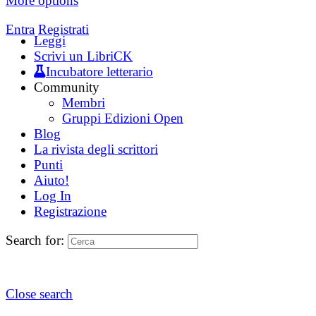
More options
Entra
Registrati
Leggi
Scrivi un LibriCK
Incubatore letterario
Community
Membri
Gruppi Edizioni Open
Blog
La rivista degli scrittori
Punti
Aiuto!
Log In
Registrazione
Search for:
Close search