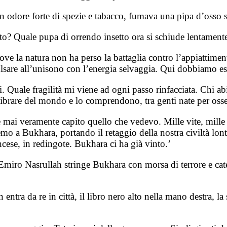
 odore forte di spezie e tabacco, fumava una pipa d’osso 
ito? Quale pupa di orrendo insetto ora si schiude lentamente
ove la natura non ha perso la battaglia contro l’appiattiment
ulsare all’unisono con l’energia selvaggia. Qui dobbiamo ess
i. Quale fragilità mi viene ad ogni passo rinfacciata. Chi a
l vibrare del mondo e lo comprendono, tra genti nate per osse
e mai veramente capito quello che vedevo. Mille vite, mi
emo a Bukhara, portando il retaggio della nostra civiltà l
ancese, in redingote. Bukhara ci ha già vinto.’
miro Nasrullah stringe Bukhara con morsa di terrore e cate
tra da re in città, il libro nero alto nella mano destra, la s