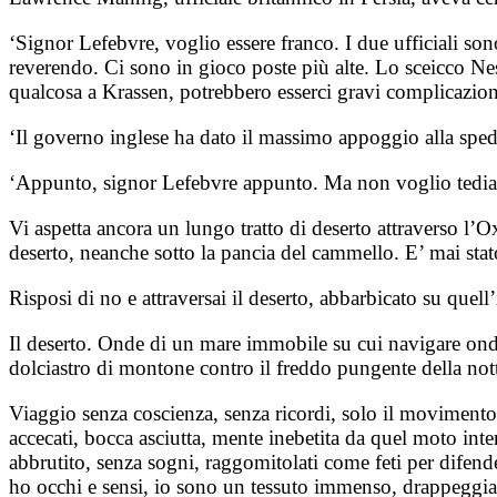
‘Signor Lefebvre, voglio essere franco. I due ufficiali so
reverendo. Ci sono in gioco poste più alte. Lo sceicco N
qualcosa a Krassen, potrebbero esserci gravi complicazioni 
‘Il governo inglese ha dato il massimo appoggio alla sped
‘Appunto, signor Lefebvre appunto. Ma non voglio tediarla
Vi aspetta ancora un lungo tratto di deserto attraverso l
deserto, neanche sotto la pancia del cammello. E’ mai st
Risposi di no e attraversai il deserto, abbarbicato su que
Il deserto. Onde di un mare immobile su cui navigare ondeg
dolciastro di montone contro il freddo pungente della notte
Viaggio senza coscienza, senza ricordi, solo il movimento 
accecati, bocca asciutta, mente inebetita da quel moto i
abbrutito, senza sogni, raggomitolati come feti per difend
ho occhi e sensi, io sono un tessuto immenso, drappeggiat