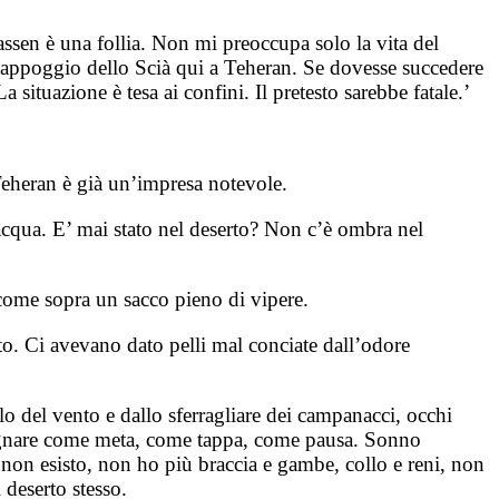
ssen è una follia. Non mi preoccupa solo la vita del
l’appoggio dello Scià qui a Teheran. Se dovesse succedere
ituazione è tesa ai confini. Il pretesto sarebbe fatale.’
Teheran è già un’impresa notevole.
acqua. E’ mai stato nel deserto? Non c’è ombra nel
 come sopra un sacco pieno di vipere.
to. Ci avevano dato pelli mal conciate dall’odore
lo del vento e dallo sferragliare dei campanacci, occhi
 sognare come meta, come tappa, come pausa. Sonno
: non esisto, non ho più braccia e gambe, collo e reni, non
 deserto stesso.