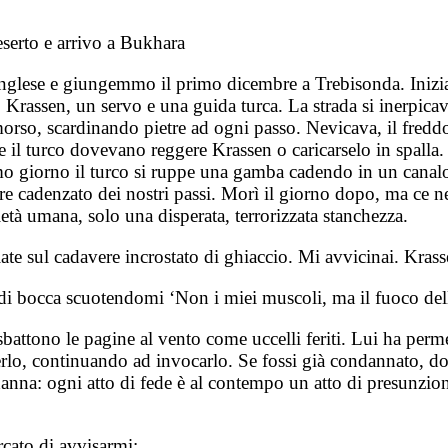
eserto e arrivo a Bukhara
glese e giungemmo il primo dicembre a Trebisonda. Inizia
Krassen, un servo e una guida turca. La strada si inerpicava
orso, scardinando pietre ad ogni passo. Nevicava, il freddo 
vo e il turco dovevano reggere Krassen o caricarselo in spa
esimo giorno il turco si ruppe una gamba cadendo in un can
 cadenzato dei nostri passi. Morì il giorno dopo, ma ce n
ietà umana, solo una disperata, terrorizzata stanchezza.
te sul cadavere incrostato di ghiaccio. Mi avvicinai. Krass
i bocca scuotendomi ‘Non i miei muscoli, ma il fuoco della
sbattono le pagine al vento come uccelli feriti. Lui ha perm
lo, continuando ad invocarlo. Se fossi già condannato, dov
nna: ogni atto di fede è al contempo un atto di presunzione:
rcato di avvisarmi: