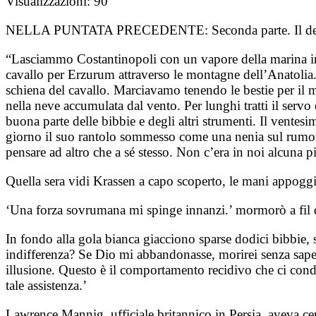
Visualizzazioni:
90
NELLA PUNTATA PRECEDENTE:
Seconda parte. Il d
“Lasciammo Costantinopoli con un vapore della marina in
cavallo per Erzurum attraverso le montagne dell’Anatolia. 
schiena del cavallo. Marciavamo tenendo le bestie per il m
nella neve accumulata dal vento. Per lunghi tratti il ser
buona parte delle bibbie e degli altri strumenti. Il vent
giorno il suo rantolo sommesso come una nenia sul rumore
pensare ad altro che a sé stesso. Non c’era in noi alcuna p
Quella sera vidi Krassen a capo scoperto, le mani appoggia
‘Una forza sovrumana mi spinge innanzi.’ mormorò a fil d
In fondo alla gola bianca giacciono sparse dodici bibbie, 
indifferenza? Se Dio mi abbandonasse, morirei senza saper
illusione. Questo è il comportamento recidivo che ci conda
tale assistenza.’
Lawrence Mannig, ufficiale britannico in Persia, aveva ce