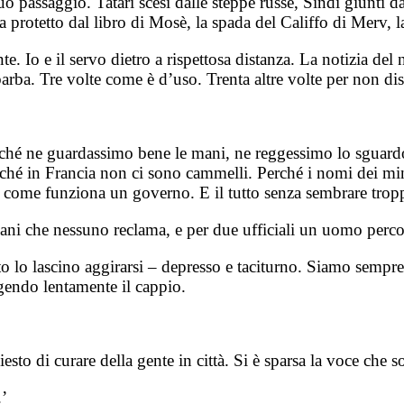
o passaggio. Tatari scesi dalle steppe russe, Sindi giunti d
 protetto dal libro di Mosè, la spada del Califfo di Merv, la
te. Io e il servo dietro a rispettosa distanza. La notizia de
barba. Tre volte come è d’uso. Trenta altre volte per non dis
finché ne guardassimo bene le mani, ne reggessimo lo sguardo
é in Francia non ci sono cammelli. Perché i nomi dei minist
, come funziona un governo. E il tutto senza sembrare tropp
ni che nessuno reclama, e per due ufficiali un uomo percorr
to lo lascino aggirarsi – depresso e taciturno. Siamo sempr
gendo lentamente il cappio.
sto di curare della gente in città. Si è sparsa la voce ch
.’