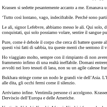
Krassen si sedette pesantemente accanto a me. Emanava un
‘Tutto così lontano, vago, indecifrabile. Perché sono part
Le ali, signor Lefebvre, abbiamo messo le ali. Qui solo, d
conquistati, qui solo possiamo volare, sentire il sangue p
Pure, come è debole il corpo che cerca di battere queste al
questi visi fatti di sabbia, tra queste menti che sentono i
Ho viaggiato molto, sempre con il rimpianto di non aver
frammento infimo di una realtà ineffabile. Domani entrer
avvolti nei loro tessuti di lana, non su un agile calesse fr
Bukhara stringe come un nodo le grandi vie dell’Asia. L’E
alle dita, gli occhi fermi come il silenzio.
Arriviamo infine. Ventimila persone ci accolgono. Krassen en
Derviscio dell’Europa e delle Americhe.