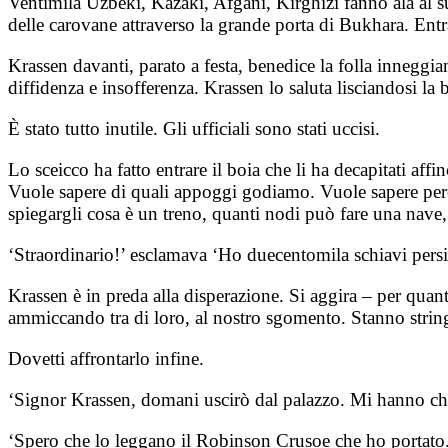
Ventimila Uzbeki, Kazaki, Afgani, Kirghizi fanno ala al su
delle carovane attraverso la grande porta di Bukhara. Entra
Krassen davanti, parato a festa, benedice la folla inneggian
diffidenza e insofferenza. Krassen lo saluta lisciandosi la 
È stato tutto inutile. Gli ufficiali sono stati uccisi.
Lo sceicco ha fatto entrare il boia che li ha decapitati af
Vuole sapere di quali appoggi godiamo. Vuole sapere perch
spiegargli cosa è un treno, quanti nodi può fare una nave
‘Straordinario!’ esclamava ‘Ho duecentomila schiavi persia
Krassen è in preda alla disperazione. Si aggira – per quan
ammiccando tra di loro, al nostro sgomento. Stanno strin
Dovetti affrontarlo infine.
‘Signor Krassen, domani uscirò dal palazzo. Mi hanno chie
‘Spero che lo leggano il Robinson Crusoe che ho portato