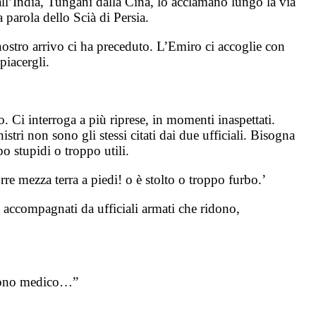
all’India, Tungani dalla Cina, lo acclamano lungo la via
 parola dello Scià di Persia.
l nostro arrivo ci ha preceduto. L’Emiro ci accoglie con
piacergli.
. Ci interroga a più riprese, in momenti inaspettati.
ri non sono gli stessi citati dai due ufficiali. Bisogna
o stupidi o troppo utili.
e mezza terra a piedi! o è stolto o troppo furbo.’
e accompagnati da ufficiali armati che ridono,
e sono medico…”