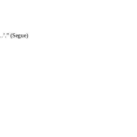
o…’.”
(Segue)