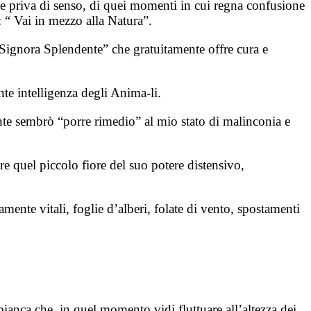
te priva di senso, di quei momenti in cui regna confusione
 “ Vai in mezzo alla Natura”.
Signora Splendente” che gratuitamente offre cura e
ente intelligenza degli Anima-li.
nte sembrò “porre rimedio” al mio stato di malinconia e
are quel piccolo fiore del suo potere distensivo,
ente vitali, foglie d’alberi, folate di vento, spostamenti
ianca che, in quel momento,vidi fluttuare all’altezza dei