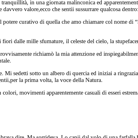
i tranquillità, in una giornata malinconica ed apparentemen
 davvero valore,ecco che sentii sussurrare qualcosa dentro:
il potere curativo di quella che amo chiamare col nome di “
 fiori dalle mille sfumature, il celeste del cielo, la stupefac
improvvisamente richiamò la mia attenzione ed inspiegabilme
tale.
. Mi sedetti sotto un albero di quercia ed iniziai a ringrazi
ii,per la prima volta, la voce della Natura.
colori, movimenti apparentemente casuali di esseri estremam
ava dire. Ma sorrideva. Lo capii dal volo di una farfalla b