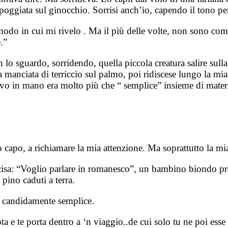
poggiata sul ginocchio. Sorrisi anch’io, capendo il tono pe
odo in cui mi rivelo . Ma il più delle volte, non sono compr
.”
lo sguardo, sorridendo, quella piccola creatura salire sul
una manciata di terriccio sul palmo, poi ridiscese lungo la 
vevo in mano era molto più che “ semplice” insieme di mater
capo, a richiamare la mia attenzione. Ma soprattutto la mi
cisa: “Voglio parlare in romanesco”, un bambino biondo pr
pino caduti a terra.
o e candidamente semplice.
 e te porta dentro a ‘n viaggio..de cui solo tu ne poi esse l