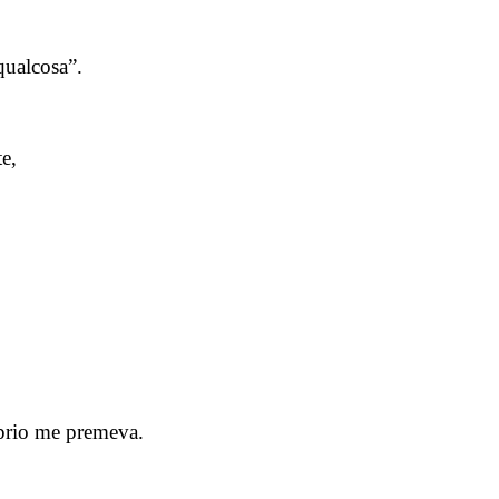
qualcosa”.
e,
oprio me premeva.