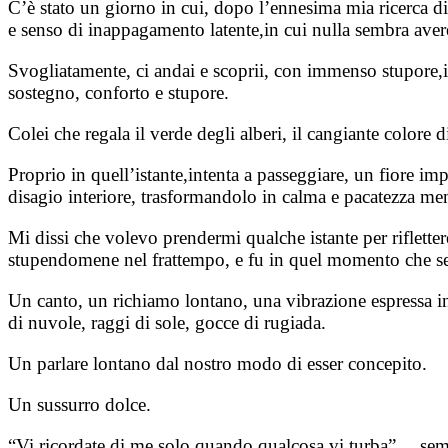
C’è stato un giorno in cui, dopo l’ennesima mia ricerca d
e senso di inappagamento latente,in cui nulla sembra avere
Svogliatamente, ci andai e scoprii, con immenso stupore,
sostegno, conforto e stupore.
Colei che regala il verde degli alberi, il cangiante colore di
Proprio in quell’istante,intenta a passeggiare, un fiore 
disagio interiore, trasformandolo in calma e pacatezza men
Mi dissi che volevo prendermi qualche istante per riflettere
stupendomene nel frattempo, e fu in quel momento che sent
Un canto, un richiamo lontano, una vibrazione espressa in 
di nuvole, raggi di sole, gocce di rugiada.
Un parlare lontano dal nostro modo di esser concepito.
Un sussurro dolce.
“Vi ricordate di me solo quando qualcosa vi turba”… sembr