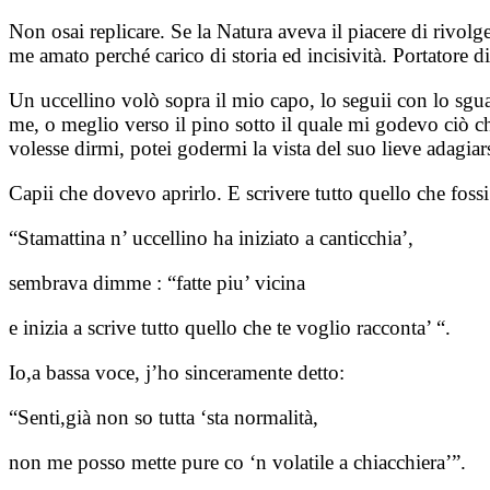
Non osai replicare. Se la Natura aveva il piacere di rivolg
me amato perché carico di storia ed incisività. Portatore 
Un uccellino volò sopra il mio capo, lo seguii con lo sgu
me, o meglio verso il pino sotto il quale mi godevo ciò c
volesse dirmi, potei godermi la vista del suo lieve adagia
Capii che dovevo aprirlo. E scrivere tutto quello che foss
“Stamattina n’ uccellino ha iniziato a canticchia’,
sembrava dimme : “fatte piu’ vicina
e inizia a scrive tutto quello che te voglio racconta’ “.
Io,a bassa voce, j’ho sinceramente detto:
“Senti,già non so tutta ‘sta normalità,
non me posso mette pure co ‘n volatile a chiacchiera’”.