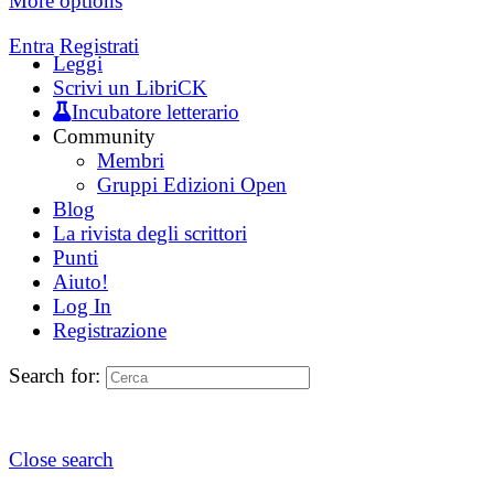
More options
Entra
Registrati
Leggi
Scrivi un LibriCK
Incubatore letterario
Community
Membri
Gruppi Edizioni Open
Blog
La rivista degli scrittori
Punti
Aiuto!
Log In
Registrazione
Search for:
Close search