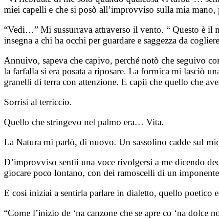
miei capelli e che si posò all’improvviso sulla mia mano, 
“Vedi…” Mi sussurrava attraverso il vento. “ Questo è il m
insegna a chi ha occhi per guardare e saggezza da cogliere
Annuivo, sapeva che capivo, perché notò che seguivo con 
la farfalla si era posata a riposare. La formica mi lasciò 
granelli di terra con attenzione. E capii che quello che a
Sorrisi al terriccio.
Quello che stringevo nel palmo era… Vita.
La Natura mi parlò, di nuovo. Un sassolino cadde sul mio 
D’improvviso sentii una voce rivolgersi a me dicendo de
giocare poco lontano, con dei ramoscelli di un imponente 
E così iniziai a sentirla parlare in dialetto, quello poetic
“Come l’inizio de ‘na canzone che se apre co ‘na dolce nota