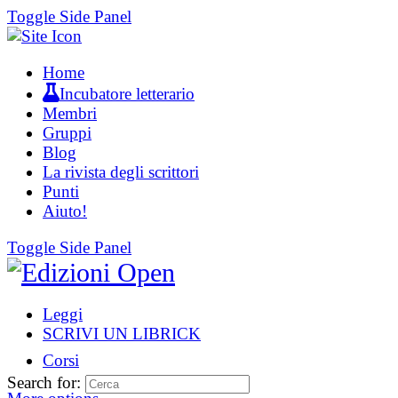
Toggle Side Panel
Home
Incubatore letterario
Membri
Gruppi
Blog
La rivista degli scrittori
Punti
Aiuto!
Toggle Side Panel
Leggi
SCRIVI UN LIBRICK
Corsi
Search for: