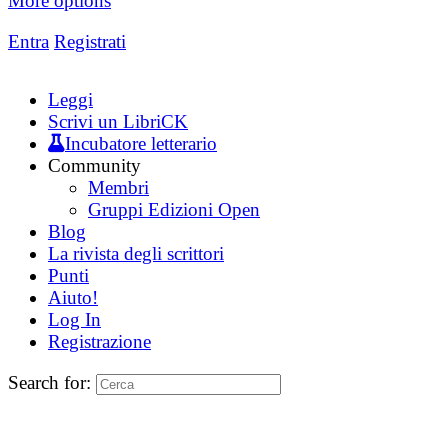
More options
Entra
Registrati
Leggi
Scrivi un LibriCK
Incubatore letterario
Community
Membri
Gruppi Edizioni Open
Blog
La rivista degli scrittori
Punti
Aiuto!
Log In
Registrazione
Search for: