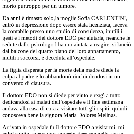
morto purtroppo per un tumore.
Da anni è rimasto solo,la moglie Sofia CARLENTINI,
entrò in depressione dopo essere stata licenziata, faceva
la contabile presso uno studio di consulenza, inutili i
gesti e i metodi del dottore EDO per aiutarla, neanche le
sedute dallo psicologo l hanno aiutata a reagire, si lanciò
dal balcone del quarto piano del loro appartamento,
inutili i soccorsi, è deceduta all’ospedale.
La figlia disperata per la morte della madre diede la
colpa al padre e lo abbandonò rinchiudendosi in un
convento di clausura.
Il dottore EDO non si diede per vinto e reagì a tutto
dedicandosi ai malati dell’ospedale e il fine settimana
andava alla casa di cura a visitare tutti gli ospiti, quindi
conosceva bene la signora Maria Dolores Melinas.
Arrivata in ospedale fu il dottore EDO a visitarmi, mi
colpì subito, aveva uno sguardo fiero ma nello stesso