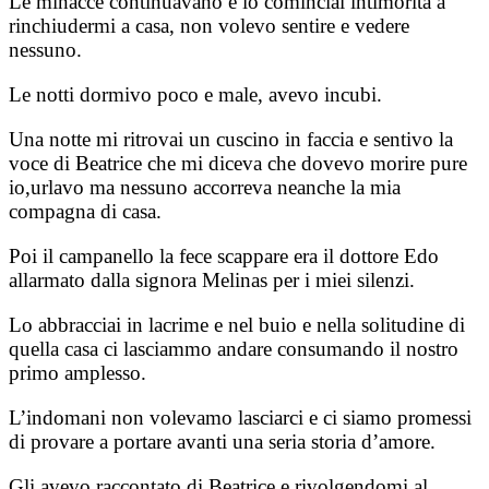
Le minacce continuavano e io cominciai intimorita a
rinchiudermi a casa, non volevo sentire e vedere
nessuno.
Le notti dormivo poco e male, avevo incubi.
Una notte mi ritrovai un cuscino in faccia e sentivo la
voce di Beatrice che mi diceva che dovevo morire pure
io,urlavo ma nessuno accorreva neanche la mia
compagna di casa.
Poi il campanello la fece scappare era il dottore Edo
allarmato dalla signora Melinas per i miei silenzi.
Lo abbracciai in lacrime e nel buio e nella solitudine di
quella casa ci lasciammo andare consumando il nostro
primo amplesso.
L’indomani non volevamo lasciarci e ci siamo promessi
di provare a portare avanti una seria storia d’amore.
Gli avevo raccontato di Beatrice e rivolgendomi al