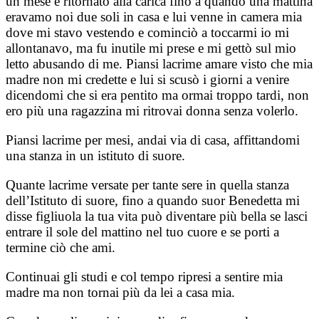
un mese è ritornato alla carica fino a quando una mattina
eravamo noi due soli in casa e lui venne in camera mia
dove mi stavo vestendo e cominciò a toccarmi io mi
allontanavo, ma fu inutile mi prese e mi gettò sul mio
letto abusando di me. Piansi lacrime amare visto che mia
madre non mi credette e lui si scusò i giorni a venire
dicendomi che si era pentito ma ormai troppo tardi, non
ero più una ragazzina mi ritrovai donna senza volerlo.
Piansi lacrime per mesi, andai via di casa, affittandomi
una stanza in un istituto di suore.
Quante lacrime versate per tante sere in quella stanza
dell’Istituto di suore, fino a quando suor Benedetta mi
disse figliuola la tua vita può diventare più bella se lasci
entrare il sole del mattino nel tuo cuore e se porti a
termine ciò che ami.
Continuai gli studi e col tempo ripresi a sentire mia
madre ma non tornai più da lei a casa mia.