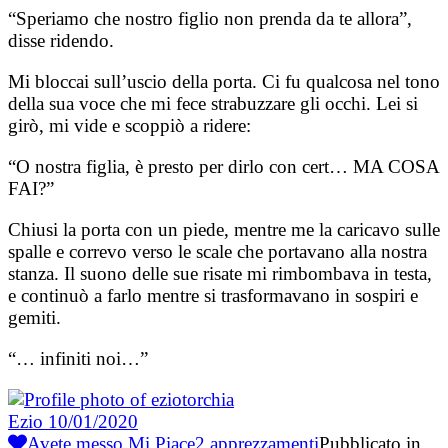
“Speriamo che nostro figlio non prenda da te allora”,
disse ridendo.
Mi bloccai sull’uscio della porta. Ci fu qualcosa nel tono
della sua voce che mi fece strabuzzare gli occhi. Lei si
girò, mi vide e scoppiò a ridere:
“O nostra figlia, è presto per dirlo con cert… MA COSA
FAI?”
Chiusi la porta con un piede, mentre me la caricavo sulle
spalle e correvo verso le scale che portavano alla nostra
stanza. Il suono delle sue risate mi rimbombava in testa,
e continuò a farlo mentre si trasformavano in sospiri e
gemiti.
“… infiniti noi…”
Ezio
10/01/2020
Avete messo Mi Piace
2
apprezzamenti
Pubblicato in