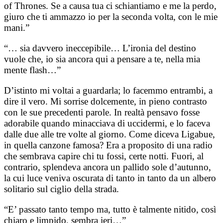
of Thrones. Se a causa tua ci schiantiamo e me la perdo,
giuro che ti ammazzo io per la seconda volta, con le mie
mani.”
“… sia davvero ineccepibile… L’ironia del destino
vuole che, io sia ancora qui a pensare a te, nella mia
mente flash…”
D’istinto mi voltai a guardarla; lo facemmo entrambi, a
dire il vero. Mi sorrise dolcemente, in pieno contrasto
con le sue precedenti parole. In realtà pensavo fosse
adorabile quando minacciava di uccidermi, e lo faceva
dalle due alle tre volte al giorno. Come diceva Ligabue,
in quella canzone famosa? Era a proposito di una radio
che sembrava capire chi tu fossi, certe notti. Fuori, al
contrario, splendeva ancora un pallido sole d’autunno,
la cui luce veniva oscurata di tanto in tanto da un albero
solitario sul ciglio della strada.
“E’ passato tanto tempo ma, tutto è talmente nitido, così
chiaro e limpido, sembra ieri…”