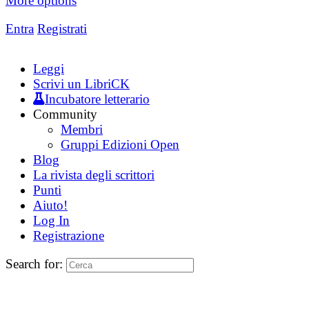
More options
Entra
Registrati
Leggi
Scrivi un LibriCK
Incubatore letterario
Community
Membri
Gruppi Edizioni Open
Blog
La rivista degli scrittori
Punti
Aiuto!
Log In
Registrazione
Search for: