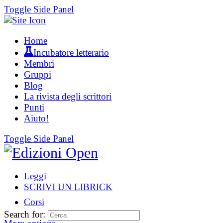
Toggle Side Panel
Home
Incubatore letterario
Membri
Gruppi
Blog
La rivista degli scrittori
Punti
Aiuto!
Toggle Side Panel
Leggi
SCRIVI UN LIBRICK
Corsi
Search for: