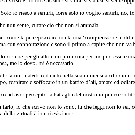
diverso e chi mi è accanto si stufa, si stanca, si sente oppr
 Solo io riesco a sentirli, forse solo io voglio sentirli, no, f
he non sente, curare ciò che non si ammala.
er come la percepisco io, ma la mia ‘comprensione’ è differe
rima con sopportazione e sono il primo a capire che non va 
to ciò che per gli altri è un problema per me può essere un
cosa, me lo devo, mi è necessario.
soffocarmi, maledico il cielo nella sua immensità ed odio il 
empo, respirare e soffocare in un battito d’ali, amare ed od
ico ad aver percepito la battaglia del nostro io più recondit
rlo, io che scrivo non lo sono, tu che leggi non lo sei, co
 della virtualità in cui esistiamo.