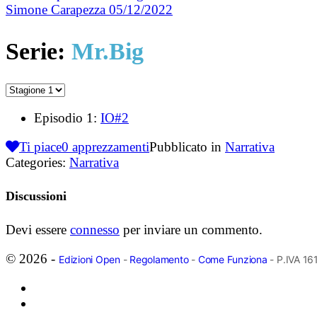
Simone Carapezza
05/12/2022
Serie:
Mr.Big
Episodio 1:
IO#2
Ti piace
0
apprezzamenti
Pubblicato in
Narrativa
Categories:
Narrativa
Discussioni
Devi essere
connesso
per inviare un commento.
© 2026 -
Edizioni Open
-
Regolamento
-
Come Funziona
- P.IVA 1