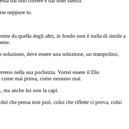
essa dal mio correre e dai miei silenzi.
orse neppure io.
nte da quella degli altri, in fondo non è nulla di simile a
bene.
a soluzione, deve essere una soluzione, un trampolino,
terreno nella sua pochezza. Vorrei essere il Dio
iare come mai prima, come nessuno mai.
o, ma anche lui non la capì.
lui che pensa non può, colui che riflette ci prova, colui