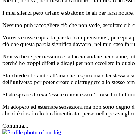
Niente, non và, non riesco a cambiare, non riesco ad essere 
I miei silenzi però urlano e sbattono le ali per farsi notare.
Nessuno può raccogliere ciò che non vede, ascoltare ciò c
Vorrei venisse capita la parola ’comprensione’, percepita p
ciò che questa parola significa davvero, nel mio caso fa 
Non va bene per nessuno e la faccio andare bene a me, tut
perché ho troppi difetti e disagi per non eccellere in qual
Sto chiedendo aiuto all’aria che respiro ma è lei stessa a 
dell’universo per poter creare e distruggere allo stesso t
Shakespeare diceva ‘essere o non essere’, forse lui fu l’un
Mi adopero ad esternare sensazioni ma non sono degno di fa
che ci è riuscito lo ha dimenticato, perso nella pozzanghera
Continua...