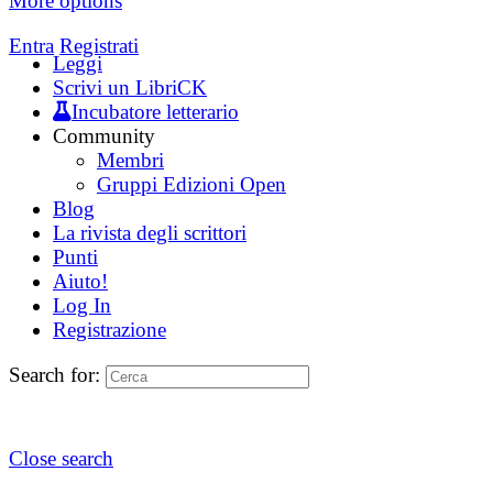
More options
Entra
Registrati
Leggi
Scrivi un LibriCK
Incubatore letterario
Community
Membri
Gruppi Edizioni Open
Blog
La rivista degli scrittori
Punti
Aiuto!
Log In
Registrazione
Search for:
Close search