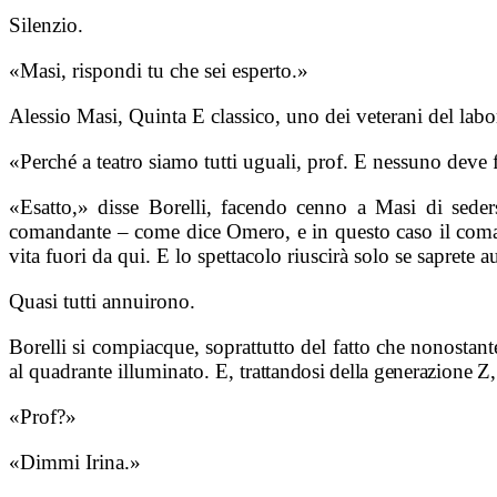
Silenzio.
«Masi, rispondi tu che sei esperto.»
Alessio Masi, Quinta E classico, uno dei veterani del labora
«Perché a teatro siamo tutti uguali, prof. E nessuno deve fa
«Esatto,» disse Borelli, facendo cenno a Masi di seder
comandante – come dice Omero, e in questo caso il comand
vita fuori da qui. E lo spettacolo riuscirà solo se saprete
Quasi tutti annuirono.
Borelli si compiacque, soprattutto del fatto che nonosta
al quadrante illuminato. E, t
rattandosi della generazione Z
«Prof?»
«Dimmi Irina.»