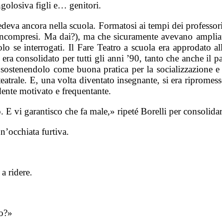
ngolosiva figli e… genitori.
redeva ancora nella scuola. Formatosi ai tempi dei professor
eni incompresi. Ma dai?), ma che sicuramente avevano ampliato
lo se interrogati. Il Fare Teatro a scuola era approdato all
 era consolidato per tutti gli anni ’90, tanto che anche il p
ostenendolo come buona pratica per la socializzazione e 
eatrale. E, una volta diventato insegnante, si era ripromesso
udente motivato e frequentante.
o. E vi garantisco che fa male,» ripeté Borelli per consolidar
 un’occhiata furtiva.
a ridere.
zo?»