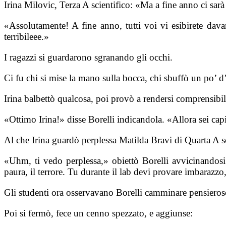
Irina Milovic, Terza A scientifico: «Ma a fine anno ci sar
«Assolutamente! A fine anno, tutti voi vi esibirete dav
terribileee.»
I ragazzi si guardarono sgranando gli occhi.
Ci fu chi si mise la mano sulla bocca, chi sbuffò un po’ d’a
Irina balbettò qualcosa, poi provò a rendersi comprens
«Ottimo Irina!» disse Borelli indicandola. «Allora sei capi
Al che Irina guardò perplessa Matilda Bravi di Quarta A sc
«Uhm, ti vedo perplessa,» obiettò Borelli avvicinandosi
paura, il terrore. Tu durante il lab devi provare imbarazzo
Gli studenti ora osservavano Borelli camminare pensieroso
Poi si fermò, fece un cenno spezzato, e aggiunse: