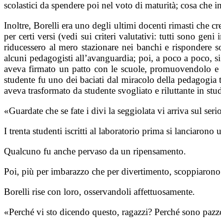
scolastici da spendere poi nel voto di maturità; cosa che i
Inoltre, Borelli era uno degli ultimi docenti rimasti che c
per certi versi (vedi sui criteri valutativi: tutti sono g
riducessero al mero stazionare nei banchi e rispondere so
alcuni pedagogisti all’avanguardia; poi, a poco a poco, si
aveva firmato un patto con le scuole, promuovendolo e s
studente fu uno dei baciati dal miracolo della pedagogia t
aveva trasformato da studente svogliato e riluttante in st
«Guardate che se fate i divi la seggiolata vi arriva sul seri
I trenta studenti iscritti al laboratorio prima si lanciarono
Qualcuno fu anche pervaso da un ripensamento.
Poi, più per imbarazzo che per divertimento, scoppiarono 
Borelli rise con loro, osservandoli affettuosamente.
«Perché vi sto dicendo questo, ragazzi? Perché sono paz