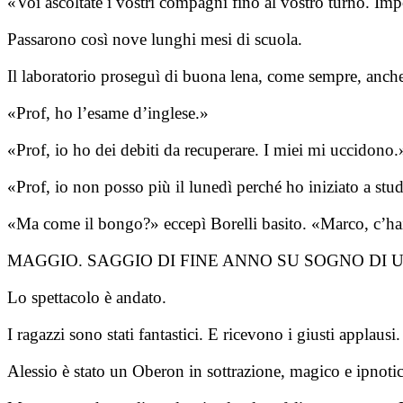
«Voi ascoltate i vostri compagni fino al vostro turno. Impo
Passarono così nove lunghi mesi di scuola.
Il laboratorio proseguì di buona lena, come sempre, anche
«Prof, ho l’esame d’inglese.»
«Prof, io ho dei debiti da recuperare. I miei mi uccidono.
«Prof, io non posso più il lunedì perché ho iniziato a stu
«Ma come il bongo?» eccepì Borelli basito. «Marco, c’hai 
MAGGIO. SAGGIO DI FINE ANNO SU SOGNO DI 
Lo spettacolo è andato.
I ragazzi sono stati fantastici. E ricevono i giusti applausi
Alessio è stato un Oberon in sottrazione, magico e ipnotic