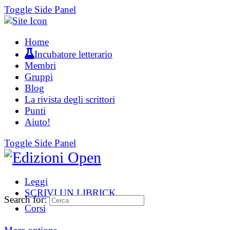
Toggle Side Panel
Home
Incubatore letterario
Membri
Gruppi
Blog
La rivista degli scrittori
Punti
Aiuto!
Toggle Side Panel
Leggi
SCRIVI UN LIBRICK
Search for:
Corsi