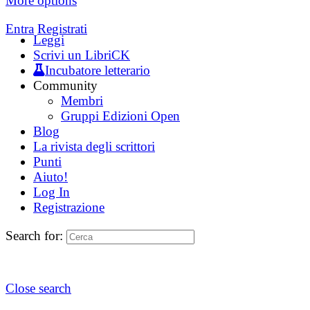
More options
Entra
Registrati
Leggi
Scrivi un LibriCK
Incubatore letterario
Community
Membri
Gruppi Edizioni Open
Blog
La rivista degli scrittori
Punti
Aiuto!
Log In
Registrazione
Search for:
Close search