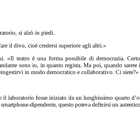
torio, si alzò in piedi.
re il divo, cioè credersi superiore agli altri.»
si. «Il teatro è una forma possibile di democrazia. Cert
ante sono io, in quanto regista. Ma poi, quando sarete in 
 autogestirvi in modo democratico e collaborativo. Ci siete?»
nte il laboratorio fosse iniziato da un lunghissimo quarto 
, smartphone-dipendente, questo poteva definirsi un autentic