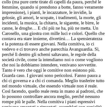
collo (ma pure certe tirate di capelli da paura, perché le
femmine, quando si prendono a botte, fanno veramente
impressione), i pianti, le incazzature, le invidie, la
gelosie, gli amori, le scopate, i tradimenti, la morte, gli
incidenti, la musica, la chitarra, le sigarette, le birre, le
canne, le droghe… E chi più ne ha, più ne metta. Un
Carosello, una giostra con mille luci e colori. Quello che
contava era stare insieme, divertirsi… La spensieratezza
e la potenza di essere giovani. Nella comitiva, io ci
vedevo e ci trovavo anche parecchia Avanguardia. Sì,
perché lì dentro gli schemi saltavano, le regole della
società civile, come la intendiamo noi o come vogliono
che noi la dobbiamo intendere, venivano sovvertite.
Tanto è vero che oggi le comitive non esistono più.
Guarda caso. I giovani sono pericolosi. Fanno paura a
chi ci governa e a chi ci comanda. Meglio trasferire tutto
nel mondo virtuale, che essendo virtuale non è reale.
Così facendo, quello reale resta in mano ai padroni, che
lo possono controllare ancora meglio, perché nessuno
rompe più le palle. Nella comitiva i piani espressivi
venivano smontati e rimontati, assemblati con genialità.