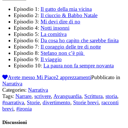
Episodio 1:
Il gatto della mia vicina
Episodio 2:
Il ciuccio & Babbo Natale
Episodio 3:
Mi devi dire di no
Episodio 4:
Notti insonni
Episodio 5:
La comitiva
Episodio 6:
Da cosa ho capito che sarebbe finita
Episodio 7:
Il coraggio delle tre di notte
Episodio 8:
Stefano non c’è più
Episodio 9:
Il viaggio
Episodio 10:
La paura non fa sempre novanta
Avete messo Mi Piace
2
apprezzamenti
Pubblicato in
Narrativa
Categories:
Narrativa
Tags:
Narrare
,
scrivere
,
Avanguardia
,
Scrittura
,
storia
,
#narrativa
,
Storie
,
divertimento
,
Storie brevi
,
racconti
brevi
,
#ironia
Discussioni