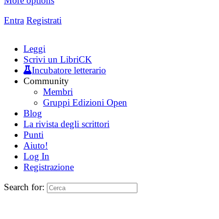
More options
Entra
Registrati
Leggi
Scrivi un LibriCK
Incubatore letterario
Community
Membri
Gruppi Edizioni Open
Blog
La rivista degli scrittori
Punti
Aiuto!
Log In
Registrazione
Search for: