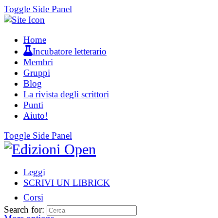
Toggle Side Panel
Home
Incubatore letterario
Membri
Gruppi
Blog
La rivista degli scrittori
Punti
Aiuto!
Toggle Side Panel
Leggi
SCRIVI UN LIBRICK
Corsi
Search for: