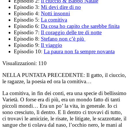
Episodio 2:
Il ciuccio & Babbo Natale
Episodio 3:
Mi devi dire di no
Episodio 4:
Notti insonni
Episodio 5:
La comitiva
Episodio 6:
Da cosa ho capito che sarebbe finita
Episodio 7:
Il coraggio delle tre di notte
Episodio 8:
Stefano non c’è più
Episodio 9:
Il viaggio
Episodio 10:
La paura non fa sempre novanta
Visualizzazioni:
110
NELLA PUNTATA PRECEDENTE:
Il gatto, il ciuccio,
le ragazze, la poesia ed ora la comitiva…
La comitiva, in fin dei conti, era una specie di bellissimo
Varietà. O forse era di più, era un mondo fatto di tanti
piccoli mondi… Era un po’ la vita, in generale. Io ci
sono cresciuto, lì dentro. E lì dentro ci trovavi di tutto,
ci trovavi le amicizie, le risate, le litigate, le scazzottate, il
sangue che ti colava dal naso, l’occhio nero, le mani al