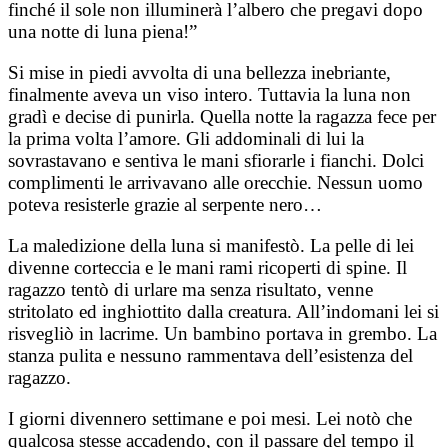
finché il sole non illuminerà l’albero che pregavi dopo
una notte di luna piena!”
Si mise in piedi avvolta di una bellezza inebriante,
finalmente aveva un viso intero. Tuttavia la luna non
gradì e decise di punirla. Quella notte la ragazza fece per
la prima volta l’amore. Gli addominali di lui la
sovrastavano e sentiva le mani sfiorarle i fianchi. Dolci
complimenti le arrivavano alle orecchie. Nessun uomo
poteva resisterle grazie al serpente nero…
La maledizione della luna si manifestò. La pelle di lei
divenne corteccia e le mani rami ricoperti di spine. Il
ragazzo tentò di urlare ma senza risultato, venne
stritolato ed inghiottito dalla creatura. All’indomani lei si
risvegliò in lacrime. Un bambino portava in grembo. La
stanza pulita e nessuno rammentava dell’esistenza del
ragazzo.
I giorni divennero settimane e poi mesi. Lei notò che
qualcosa stesse accadendo, con il passare del tempo il