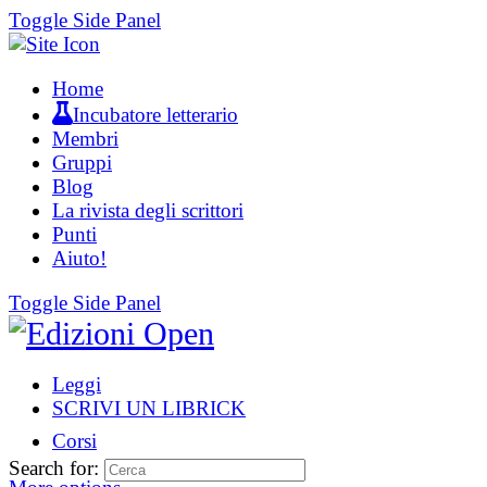
Toggle Side Panel
Home
Incubatore letterario
Membri
Gruppi
Blog
La rivista degli scrittori
Punti
Aiuto!
Toggle Side Panel
Leggi
SCRIVI UN LIBRICK
Corsi
Search for: