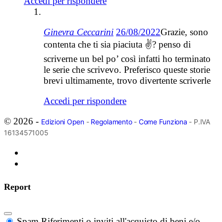
Accedi per rispondere
Ginevra Ceccarini
26/08/2022
Grazie, sono
contenta che ti sia piaciuta ✌? penso di
scriverne un bel po’ così infatti ho terminato
le serie che scrivevo. Preferisco queste storie
brevi ultimamente, trovo divertente scriverle
Accedi per rispondere
© 2026 -
Edizioni Open
-
Regolamento
-
Come Funziona
- P.IVA
16134571005
Report
Spam
Riferimenti o inviti all'acquisto di beni e/o