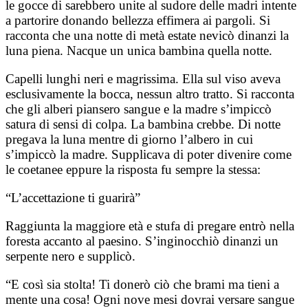
le gocce di sarebbero unite al sudore delle madri intente
a partorire donando bellezza effimera ai pargoli. Si
racconta che una notte di metà estate nevicò dinanzi la
luna piena. Nacque un unica bambina quella notte.
Capelli lunghi neri e magrissima. Ella sul viso aveva
esclusivamente la bocca, nessun altro tratto. Si racconta
che gli alberi piansero sangue e la madre s’impiccò
satura di sensi di colpa. La bambina crebbe. Di notte
pregava la luna mentre di giorno l’albero in cui
s’impiccò la madre. Supplicava di poter divenire come
le coetanee eppure la risposta fu sempre la stessa:
“L’accettazione ti guarirà”
Raggiunta la maggiore età e stufa di pregare entrò nella
foresta accanto al paesino. S’inginocchiò dinanzi un
serpente nero e supplicò.
“E così sia stolta! Ti donerò ciò che brami ma tieni a
mente una cosa! Ogni nove mesi dovrai versare sangue