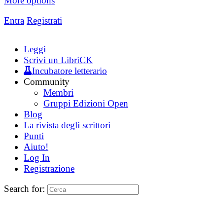
More options
Entra
Registrati
Leggi
Scrivi un LibriCK
Incubatore letterario
Community
Membri
Gruppi Edizioni Open
Blog
La rivista degli scrittori
Punti
Aiuto!
Log In
Registrazione
Search for: