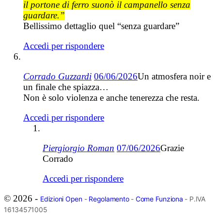
il portone di ferro suonò il campanello senza
guardare.”
Bellissimo dettaglio quel “senza guardare”
Accedi per rispondere
Corrado Guzzardi
06/06/2026
Un atmosfera noir e
un finale che spiazza…
Non è solo violenza e anche tenerezza che resta.
Accedi per rispondere
Piergiorgio Roman
07/06/2026
Grazie
Corrado
Accedi per rispondere
© 2026 -
Edizioni Open
-
Regolamento
-
Come Funziona
- P.IVA
16134571005