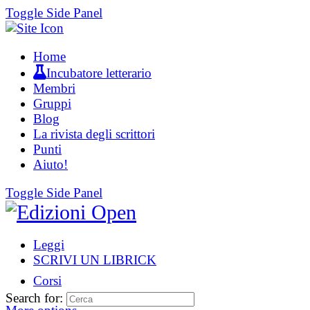
Toggle Side Panel
Home
Incubatore letterario
Membri
Gruppi
Blog
La rivista degli scrittori
Punti
Aiuto!
Toggle Side Panel
Leggi
SCRIVI UN LIBRICK
Corsi
Search for: