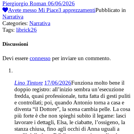
Piergiorgio Roman
06/06/2026
Avete messo Mi Piace
3
apprezzamenti
Pubblicato in
Narrativa
Categories:
Narrativa
Tags:
librick26
Discussioni
Devi essere
connesso
per inviare un commento.
Lino Tintore
17/06/2026
Funziona molto bene il
doppio registro: all’inizio sembra un’esecuzione
fredda, quasi professionale, tutta fatta di gesti puliti
e controllati; poi, quando Antonio torna a casa e
diventa “il Dottore”, la scena cambia pelle. La cosa
più forte è che non spieghi subito il legame: lasci
lavorare i dettagli, Elsa, le ciabatte, l’ossigeno, la
stanza chiusa, fino agli occhi di Anna uguali a