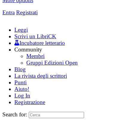
More options
Entra
Registrati
Leggi
Scrivi un LibriCK
Incubatore letterario
Community
Membri
Gruppi Edizioni Open
Blog
La rivista degli scrittori
Punti
Aiuto!
Log In
Registrazione
Search for: