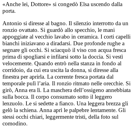
«Anche lei, Dottore» si congedò Elsa uscendo dalla
porta.
Antonio si diresse al bagno. Il silenzio interrotto da un
ronzio ovattato. Si guardò allo specchio, le mani
appoggiate al vecchio lavabo in ceramica. I corti capelli
bianchi iniziavano a diradarsi. Due profonde rughe a
segnare gli occhi. Si sciacquò il viso con acqua fresca
prima di spogliarsi e infilarsi sotto la doccia. Si vestì
velocemente. Quando entrò nella stanza in fondo al
corridoio, da cui era uscita la donna, si diresse alla
finestra per aprirla. La corrente fresca portata dal
temporale pulì l’aria. Il ronzio ritmato nelle orecchie. Si
girò, Anna era lì. La maschera dell’ossigeno annebbiata
sulla bocca. Il corpo consumato sotto il leggero
lenzuolo. Le si sedette a fianco. Una leggera brezza gli
gelò la schiena. Anna aprì le palpebre lentamente. Gli
stessi occhi chiari, leggermente tristi, della foto sul
comodino.