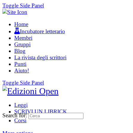
Toggle Side Panel
Home
Incubatore letterario
Membri
Gruppi
Blog
La rivista degli scrittori
Punti
Aiuto!
Toggle Side Panel
Leggi
SCRIVI UN LIBRICK
Search for:
Corsi