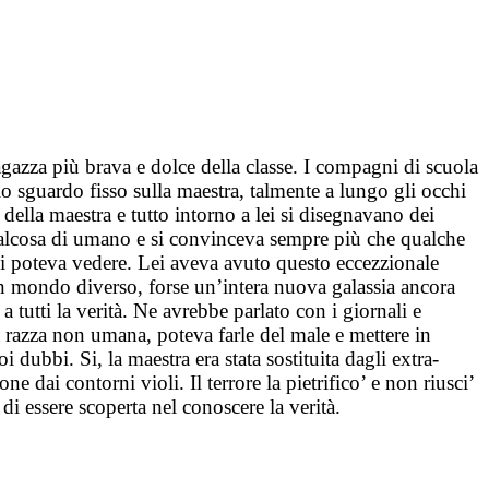
agazza più brava e dolce della classe. I compagni di scuola
lo sguardo fisso sulla maestra, talmente a lungo gli occhi
 della maestra e tutto intorno a lei si disegnavano dei
 qualcosa di umano e si convinceva sempre più che qualche
lei poteva vedere. Lei aveva avuto questo eccezzionale
 un mondo diverso, forse un’intera nuova galassia ancora
a tutti la verità. Ne avrebbe parlato con i giornali e
a razza non umana, poteva farle del male e mettere in
 dubbi. Si, la maestra era stata sostituita dagli extra-
e dai contorni violi. Il terrore la pietrifico’ e non riusci’
i essere scoperta nel conoscere la verità.