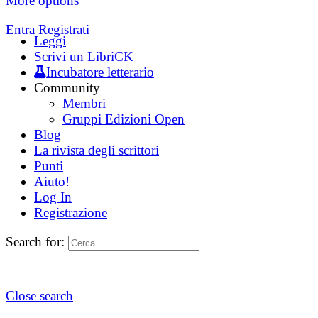
More options
Entra
Registrati
Leggi
Scrivi un LibriCK
Incubatore letterario
Community
Membri
Gruppi Edizioni Open
Blog
La rivista degli scrittori
Punti
Aiuto!
Log In
Registrazione
Search for:
Close search