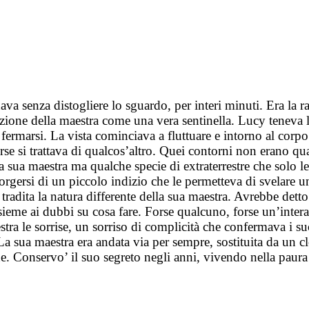
va senza distogliere lo sguardo, per interi minuti. Era la r
lezione della maestra come una vera sentinella. Lucy teneva 
 fermarsi. La vista cominciava a fluttuare e intorno al corpo
 forse si trattava di qualcos’altro. Quei contorni non erano
a sua maestra ma qualche specie di extraterrestre che solo 
corgersi di un piccolo indizio che le permetteva di svelare
 tradita la natura differente della sua maestra. Avrebbe detto 
insieme ai dubbi su cosa fare. Forse qualcuno, forse un’inter
tra le sorrise, un sorriso di complicità che confermava i suoi
La sua maestra era andata via per sempre, sostituita da un clon
. Conservo’ il suo segreto negli anni, vivendo nella paura d