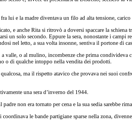
 fra lui e la madre diventava un filo ad alta tensione, carico
licato, e anche Rita si ritrovò a doversi spaccare la schiena 
rsi un solo secondo. Eppure la sera, nonostante i campi rec
dosi nel letto, a sua volta insonne, sentiva il portone di ca
a valle, o al mulino, incombenze che prima condivideva con
o o di qualche intoppo nella vendita dei prodotti.
o qualcosa, ma il rispetto atavico che provava nei suoi con
initivamente una sera d’inverno del 1944.
il padre non era tornato per cena e la sua sedia sarebbe rim
 coordinava le bande partigiane sparse nella zona, divenne 