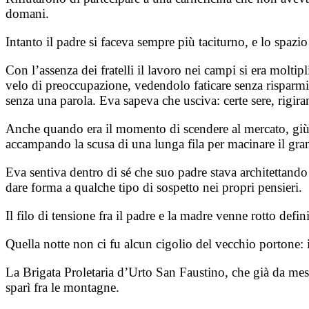
domani.
Intanto il padre si faceva sempre più taciturno, e lo spazio
Con l’assenza dei fratelli il lavoro nei campi si era moltip
velo di preoccupazione, vedendolo faticare senza risparmia
senza una parola. Eva sapeva che usciva: certe sere, rigiran
Anche quando era il momento di scendere al mercato, giù 
accampando la scusa di una lunga fila per macinare il gran
Eva sentiva dentro di sé che suo padre stava architettand
dare forma a qualche tipo di sospetto nei propri pensieri.
Il filo di tensione fra il padre e la madre venne rotto def
Quella notte non ci fu alcun cigolio del vecchio portone: 
La Brigata Proletaria d’Urto San Faustino, che già da mesi
sparì fra le montagne.