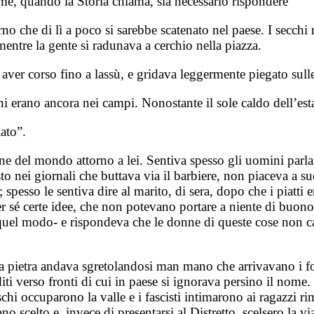
ome, quando la Storia chiama, sia necessario rispondere
no che di lì a poco si sarebbe scatenato nel paese. I secch
mentre la gente si radunava a cerchio nella piazza.
r aver corso fino a lassù, e gridava leggermente piegato sull
i erano ancora nei campi. Nonostante il sole caldo dell’esta
lato”.
 del mondo attorno a lei. Sentiva spesso gli uomini parlare
to nei giornali che buttava via il barbiere, non piaceva a s
sso le sentiva dire al marito, di sera, dopo che i piatti er
i per sé certe idee, che non potevano portare a niente di bu
 quel modo- e rispondeva che le donne di queste cose non ca
pietra andava sgretolandosi man mano che arrivavano i fogli 
diti verso fronti di cui in paese si ignorava persino il nome
hi occuparono la valle e i fascisti intimarono ai ragazzi rima
o scelto e, invece di presentarsi al Distretto, scelsero la v