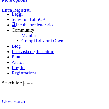
More options
Entra
Registrati
Leggi
Scrivi un LibriCK
Incubatore letterario
Community
Membri
Gruppi Edizioni Open
Blog
La rivista degli scrittori
Punti
Aiuto!
Log In
Registrazione
Search for:
Close search