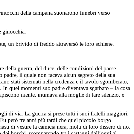
i rintocchi della campana suonarono funebri verso
e ginocchia.
te, un brivido di freddo attraversò le loro schiene.
 della guerra, del duce, delle condizioni del paese.
uo padre, il quale non faceva alcun segreto della sua
ano stati sistemati nella credenza e il tavolo sgomberato,
ono. In quei momenti suo padre diventava sgarbato – la cosa
piscono niente, intimava alla moglie di fare silenzio, e
di via. La guerra si prese tutti i suoi fratelli maggiori,
. Fu però tre anni più tardi che quel piccolo borgo
sti di vestire la camicia nera, molti di loro dissero di no.
ia dei boschi, scomparendo tra i castagni dall’oggi al