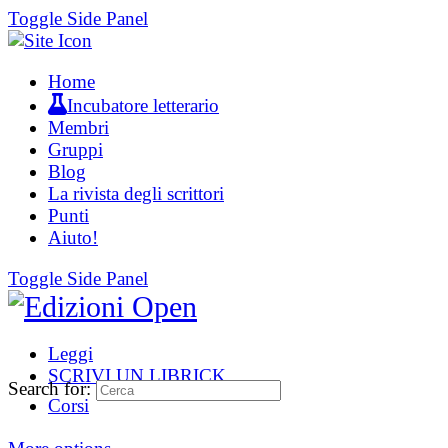
Toggle Side Panel
Home
Incubatore letterario
Membri
Gruppi
Blog
La rivista degli scrittori
Punti
Aiuto!
Toggle Side Panel
Leggi
SCRIVI UN LIBRICK
Search for:
Corsi