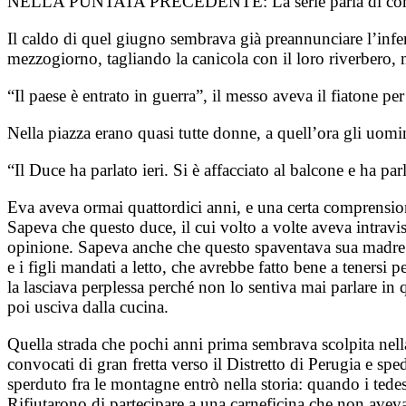
NELLA PUNTATA PRECEDENTE:
La serie parla di c
Il caldo di quel giugno sembrava già preannunciare l’infer
mezzogiorno, tagliando la canicola con il loro riverbero, 
“Il paese è entrato in guerra”, il messo aveva il fiatone pe
Nella piazza erano quasi tutte donne, a quell’ora gli uomin
“Il Duce ha parlato ieri. Si è affacciato al balcone e ha par
Eva aveva ormai quattordici anni, e una certa comprensione
Sapeva che questo duce, il cui volto a volte aveva intravis
opinione. Sapeva anche che questo spaventava sua madre; spe
e i figli mandati a letto, che avrebbe fatto bene a teners
la lasciava perplessa perché non lo sentiva mai parlare in
poi usciva dalla cucina.
Quella strada che pochi anni prima sembrava scolpita nella 
convocati di gran fretta verso il Distretto di Perugia e spe
sperduto fra le montagne entrò nella storia: quando i tedesc
Rifiutarono di partecipare a una carneficina che non avevan