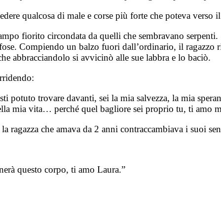
edere qualcosa di male e corse più forte che poteva verso il
ampo fiorito circondata da quelli che sembravano serpenti. 
fose. Compiendo un balzo fuori dall’ordinario, il ragazzo ri
che abbracciandolo si avvicinò alle sue labbra e lo baciò.
orridendo:
i potuto trovare davanti, sei la mia salvezza, la mia spera
 nella mia vita… perché quel bagliore sei proprio tu, ti amo
, la ragazza che amava da 2 anni contraccambiava i suoi sent
nerà questo corpo, ti amo Laura.”