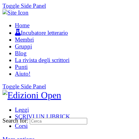
Toggle Side Panel
Home
Incubatore letterario
Membri
Gruppi
Blog
La rivista degli scrittori
Punti
Aiuto!
Toggle Side Panel
Leggi
SCRIVI UN LIBRICK
Search for:
Corsi