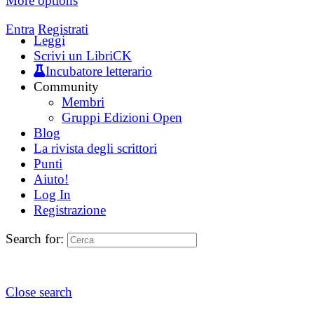
More options
Entra
Registrati
Leggi
Scrivi un LibriCK
Incubatore letterario
Community
Membri
Gruppi Edizioni Open
Blog
La rivista degli scrittori
Punti
Aiuto!
Log In
Registrazione
Search for:
Close search