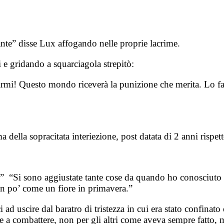
nte” disse Lux affogando nelle proprie lacrime.
 e gridando a squarciagola strepitò:
rirmi! Questo mondo riceverà la punizione che merita. Lo far
 della sopracitata interiezione, post datata di 2 anni rispe
“Si sono aggiustate tante cose da quando ho conosciuto le
un po’ come un fiore in primavera.”
 ad uscire dal baratro di tristezza in cui era stato confina
 a combattere, non per gli altri come aveva sempre fatto, ma