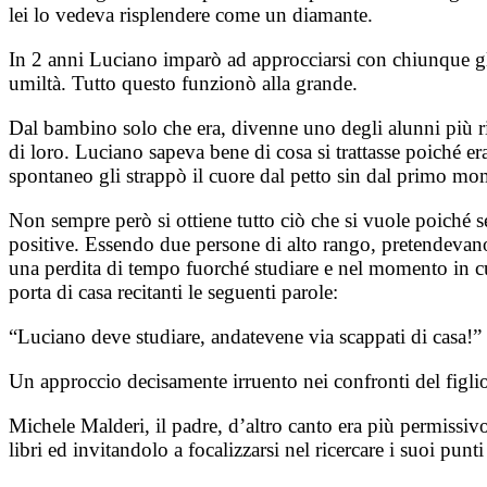
lei lo vedeva risplendere come un diamante.
In 2 anni Luciano imparò ad approcciarsi con chiunque gli 
umiltà. Tutto questo funzionò alla grande.
Dal bambino solo che era, divenne uno degli alunni più ri
di loro. Luciano sapeva bene di cosa si trattasse poiché er
spontaneo gli strappò il cuore dal petto sin dal primo mom
Non sempre però si ottiene tutto ciò che si vuole poiché se
positive. Essendo due persone di alto rango, pretendevano 
una perdita di tempo fuorché studiare e nel momento in cui
porta di casa recitanti le seguenti parole:
“Luciano deve studiare, andatevene via scappati di casa!”
Un approccio decisamente irruento nei confronti del figli
Michele Malderi, il padre, d’altro canto era più permissiv
libri ed invitandolo a focalizzarsi nel ricercare i suoi punti