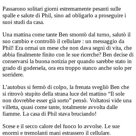
Passarono solitari giorni estremamente pesanti sulle
spalle e salute di Phil, sino ad obligarlo a proseguire i
suoi studi da casa.
Una mattina come tante Ben smontò dal turno, salutò il
suo cambio e controllò il cellulare : un messaggio da
Phil!
Era ormai un mese che non dava segni di vita, che
abbia finalmente finito con le sue ricerche?
Ben decise di
conservarsi la buona notizia per quando sarebbe stato in
grado di godersela, ora era troppo stanco anche solo per
sorridere.
L’autobus si fermò di colpo, la frenata svegliò Ben che
si ritrovò stupito della strana luce del mattino “Il sole
non dovrebbe esser già sorto” pensò. Voltatosi vide una
villetta, quasi come tante, totalmente avvolta dalle
fiamme.
La casa di Phil stava bruciando!
Scese e il secco calore del fuoco lo avvolse.
Le sue
enormi e tremolanti mani estrassero il cellulare.