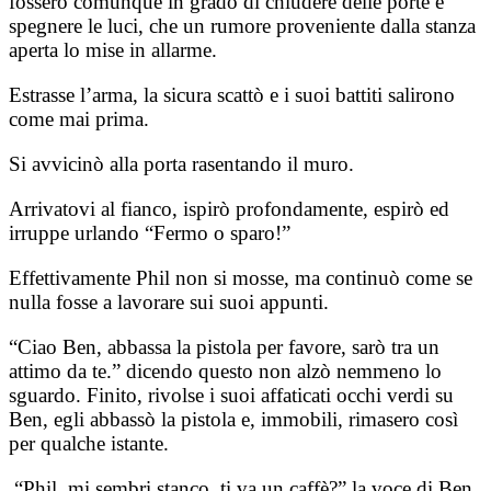
fossero comunque in grado di chiudere delle porte e
spegnere le luci, che un rumore proveniente dalla stanza
aperta lo mise in allarme.
Estrasse l’arma, la sicura scattò e i suoi battiti salirono
come mai prima.
Si avvicinò alla porta rasentando il muro.
Arrivatovi al fianco, ispirò profondamente, espirò ed
irruppe urlando “Fermo o sparo!”
Effettivamente Phil non si mosse, ma continuò come se
nulla fosse a lavorare sui suoi appunti.
“Ciao Ben, abbassa la pistola per favore, sarò tra un
attimo da te.” dicendo questo non alzò nemmeno lo
sguardo.
Finito, rivolse i suoi affaticati occhi verdi su
Ben, egli abbassò la pistola e, immobili, rimasero così
per qualche istante.
“Phil, mi sembri stanco, ti va un caffè?” la voce di Ben