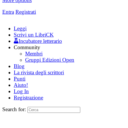
More options
Entra
Registrati
Leggi
Scrivi un LibriCK
Incubatore letterario
Community
Membri
Gruppi Edizioni Open
Blog
La rivista degli scrittori
Punti
Aiuto!
Log In
Registrazione
Search for: