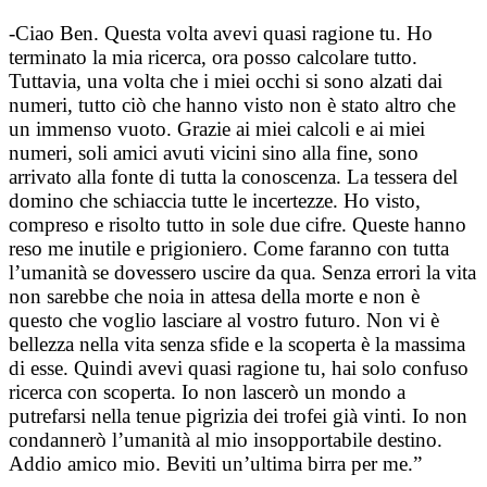
-Ciao Ben. Questa volta avevi quasi ragione tu. Ho
terminato la mia ricerca, ora posso calcolare tutto.
Tuttavia, una volta che i miei occhi si sono alzati dai
numeri, tutto ciò che hanno visto non è stato altro che
un immenso vuoto. Grazie ai miei calcoli e ai miei
numeri, soli amici avuti vicini sino alla fine, sono
arrivato alla fonte di tutta la conoscenza. La tessera del
domino che schiaccia tutte le incertezze. Ho visto,
compreso e risolto tutto in sole due cifre. Queste hanno
reso me inutile e prigioniero. Come faranno con tutta
l’umanità se dovessero uscire da qua. Senza errori la vita
non sarebbe che noia in attesa della morte e non è
questo che voglio lasciare al vostro futuro. Non vi è
bellezza nella vita senza sfide e la scoperta è la massima
di esse. Quindi avevi quasi ragione tu, hai solo confuso
ricerca con scoperta. Io non lascerò un mondo a
putrefarsi nella tenue pigrizia dei trofei già vinti. Io non
condannerò l’umanità al mio insopportabile destino.
Addio amico mio. Beviti un’ultima birra per me.”