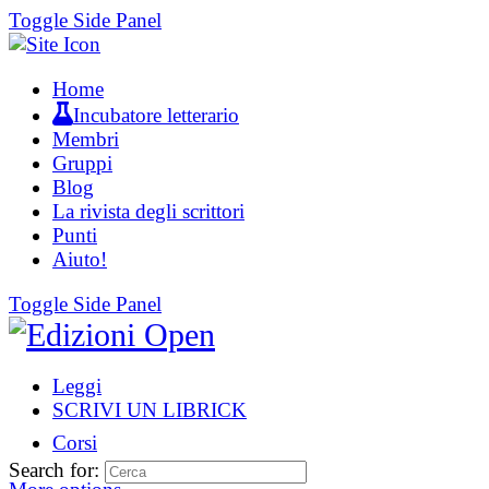
Toggle Side Panel
Home
Incubatore letterario
Membri
Gruppi
Blog
La rivista degli scrittori
Punti
Aiuto!
Toggle Side Panel
Leggi
SCRIVI UN LIBRICK
Corsi
Search for: