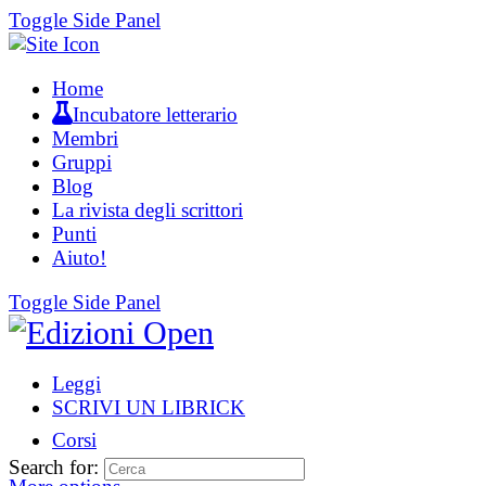
Toggle Side Panel
Home
Incubatore letterario
Membri
Gruppi
Blog
La rivista degli scrittori
Punti
Aiuto!
Toggle Side Panel
Leggi
SCRIVI UN LIBRICK
Corsi
Search for: