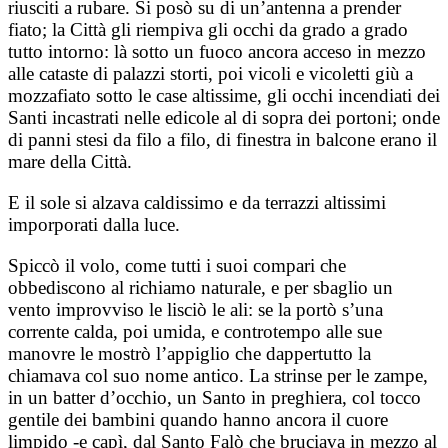
riusciti a rubare. Si posò su di un’antenna a prender
fiato; la Città gli riempiva gli occhi da grado a grado
tutto intorno: là sotto un fuoco ancora acceso in mezzo
alle cataste di palazzi storti, poi vicoli e vicoletti giù a
mozzafiato sotto le case altissime, gli occhi incendiati dei
Santi incastrati nelle edicole al di sopra dei portoni; onde
di panni stesi da filo a filo, di finestra in balcone erano il
mare della Città.
E il sole si alzava caldissimo e da terrazzi altissimi
imporporati dalla luce.
Spiccò il volo, come tutti i suoi compari che
obbediscono al richiamo naturale, e per sbaglio un
vento improvviso le lisciò le ali: se la portò s’una
corrente calda, poi umida, e controtempo alle sue
manovre le mostrò l’appiglio che dappertutto la
chiamava col suo nome antico. La strinse per le zampe,
in un batter d’occhio, un Santo in preghiera, col tocco
gentile dei bambini quando hanno ancora il cuore
limpido -e capì, dal Santo Falò che bruciava in mezzo al