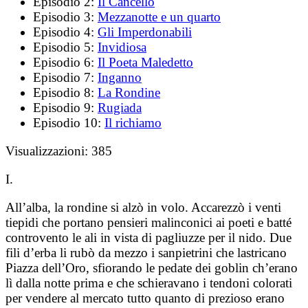
Episodio 2:
Il Cancello
Episodio 3:
Mezzanotte e un quarto
Episodio 4:
Gli Imperdonabili
Episodio 5:
Invidiosa
Episodio 6:
Il Poeta Maledetto
Episodio 7:
Inganno
Episodio 8:
La Rondine
Episodio 9:
Rugiada
Episodio 10:
Il richiamo
Visualizzazioni:
385
I.
All’alba, la rondine si alzò in volo. Accarezzò i venti
tiepidi che portano pensieri malinconici ai poeti e batté
controvento le ali in vista di pagliuzze per il nido. Due
fili d’erba li rubò da mezzo i sanpietrini che lastricano
Piazza dell’Oro, sfiorando le pedate dei goblin ch’erano
lì dalla notte prima e che schieravano i tendoni colorati
per vendere al mercato tutto quanto di prezioso erano