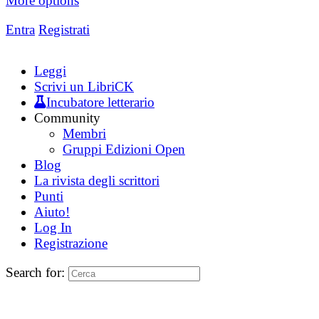
More options
Entra
Registrati
Leggi
Scrivi un LibriCK
Incubatore letterario
Community
Membri
Gruppi Edizioni Open
Blog
La rivista degli scrittori
Punti
Aiuto!
Log In
Registrazione
Search for: