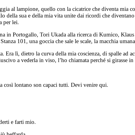
gia al lampione, quello con la cicatrice che diventa mia c
ello della sua e della mia vita unite dai ricordi che diventa
 per lei.
orna in Portogallo, Tori Ukada alla ricerca di Kumico, Klaus
anza 101, una goccia che sale le scale, la macchia umana, m
. Era lì, dietro la curva della mia coscienza, di spalle ad acca
iuscivo a vederla in viso, l’ho chiamata perché si girasse i
 così lontano son capaci tutti. Devi venire qui.
rti e farti mio.
iù beffarda.