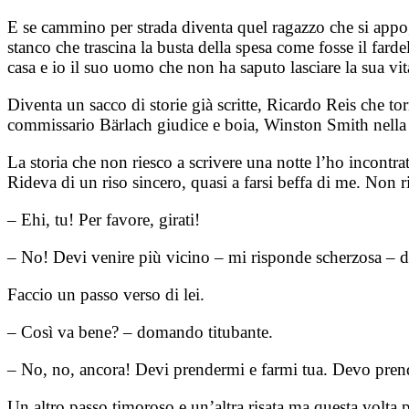
E se cammino per strada diventa quel ragazzo che si appog
stanco che trascina la busta della spesa come fosse il fard
casa e io il suo uomo che non ha saputo lasciare la sua vita
Diventa un sacco di storie già scritte, Ricardo Reis che t
commissario Bärlach giudice e boia, Winston Smith nella St
La storia che non riesco a scrivere una notte l’ho incontrata
Rideva di un riso sincero, quasi a farsi beffa di me. Non r
– Ehi, tu! Per favore, girati!
– No! Devi venire più vicino – mi risponde scherzosa – da
Faccio un passo verso di lei.
– Così va bene? – domando titubante.
– No, no, ancora! Devi prendermi e farmi tua. Devo prende
Un altro passo timoroso e un’altra risata ma questa volta p