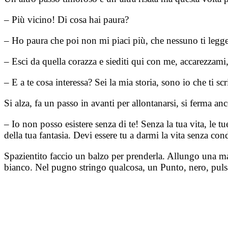
– Più vicino! Di cosa hai paura?
– Ho paura che poi non mi piaci più, che nessuno ti legg
– Esci da quella corazza e siediti qui con me, accarezzami,
– E a te cosa interessa? Sei la mia storia, sono io che ti s
Si alza, fa un passo in avanti per allontanarsi, si ferma an
– Io non posso esistere senza di te! Senza la tua vita, le 
della tua fantasia. Devi essere tu a darmi la vita senza con
Spazientito faccio un balzo per prenderla. Allungo una ma
bianco. Nel pugno stringo qualcosa, un Punto, nero, pulsa