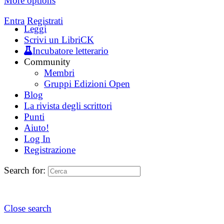
More options
Entra
Registrati
Leggi
Scrivi un LibriCK
Incubatore letterario
Community
Membri
Gruppi Edizioni Open
Blog
La rivista degli scrittori
Punti
Aiuto!
Log In
Registrazione
Search for:
Close search