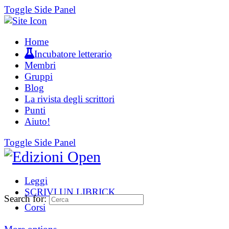
Toggle Side Panel
Home
Incubatore letterario
Membri
Gruppi
Blog
La rivista degli scrittori
Punti
Aiuto!
Toggle Side Panel
Leggi
SCRIVI UN LIBRICK
Search for:
Corsi