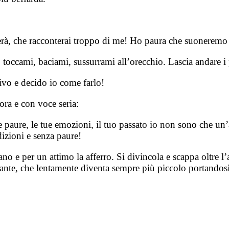
erà, che racconterai troppo di me! Ho paura che suoneremo 
 toccami, baciami, sussurrami all’orecchio. Lascia andare i 
crivo e decido io come farlo!
cora e con voce seria:
tue paure, le tue emozioni, il tuo passato io non sono che u
dizioni e senza paure!
no e per un attimo la afferro. Si divincola e scappa oltre 
nte, che lentamente diventa sempre più piccolo portandosi 