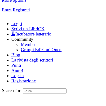
More options
Entra
Registrati
Leggi
Scrivi un LibriCK
Incubatore letterario
Community
Membri
Gruppi Edizioni Open
Blog
La rivista degli scrittori
Punti
Aiuto!
Log In
Registrazione
Search for: