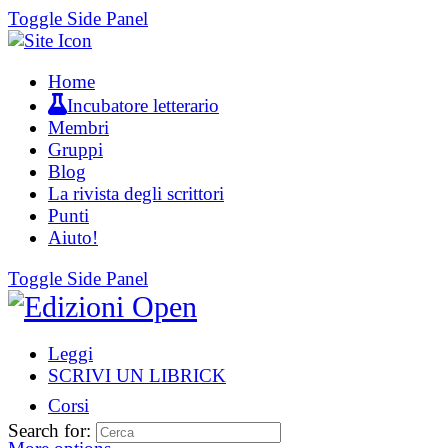
Toggle Side Panel
Home
Incubatore letterario
Membri
Gruppi
Blog
La rivista degli scrittori
Punti
Aiuto!
Toggle Side Panel
Leggi
SCRIVI UN LIBRICK
Corsi
Search for: