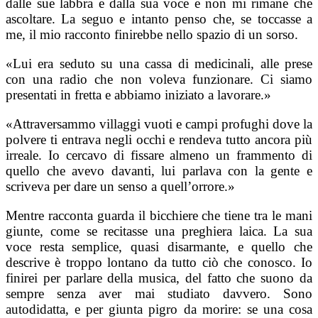
dalle sue labbra e dalla sua voce e non mi rimane che
ascoltare. La seguo e intanto penso che, se toccasse a
me, il mio racconto finirebbe nello spazio di un sorso.
«Lui era seduto su una cassa di medicinali, alle prese
con una radio che non voleva funzionare. Ci siamo
presentati in fretta e abbiamo iniziato a lavorare.»
«Attraversammo villaggi vuoti e campi profughi dove la
polvere ti entrava negli occhi e rendeva tutto ancora più
irreale. Io cercavo di fissare almeno un frammento di
quello che avevo davanti, lui parlava con la gente e
scriveva per dare un senso a quell’orrore.»
Mentre racconta guarda il bicchiere che tiene tra le mani
giunte, come se recitasse una preghiera laica. La sua
voce resta semplice, quasi disarmante, e quello che
descrive è troppo lontano da tutto ciò che conosco. Io
finirei per parlare della musica, del fatto che suono da
sempre senza aver mai studiato davvero. Sono
autodidatta, e per giunta pigro da morire: se una cosa