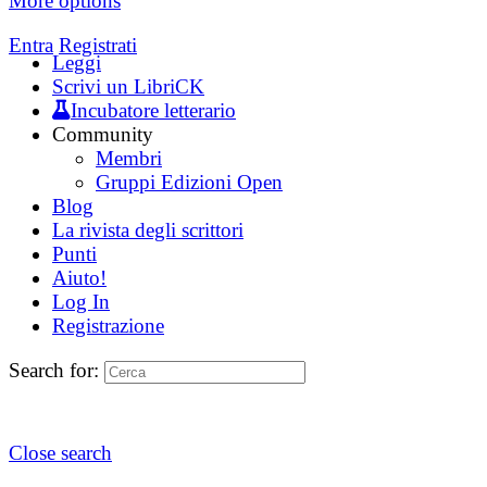
More options
Entra
Registrati
Leggi
Scrivi un LibriCK
Incubatore letterario
Community
Membri
Gruppi Edizioni Open
Blog
La rivista degli scrittori
Punti
Aiuto!
Log In
Registrazione
Search for:
Close search