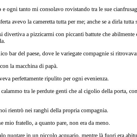
ogni tanto mi consolavo rovistando tra le sue cianfrusaglie 
asferta avevo la cameretta tutta per me; anche se a dirla tu
 divertiva a pizzicarmi con piccanti battute che abilmente 
la.
ico bar del paese, dove le variegate compagnie si ritrovavano
con la macchina di papà.
eva perfettamente ripulito per ogni evenienza.
calammo tra le perdute genti che al cigolio della porta, come
noi rientrò nei ranghi della propria compagnia.
he mio fratello, a quanto pare, non era da meno.
 nuotare in un piccolo acquario, mentre là fuori era abitu