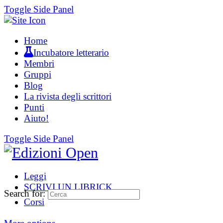
Toggle Side Panel
Home
Incubatore letterario
Membri
Gruppi
Blog
La rivista degli scrittori
Punti
Aiuto!
Toggle Side Panel
Leggi
SCRIVI UN LIBRICK
Search for:
Corsi