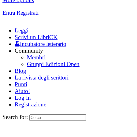
More options
Entra
Registrati
Leggi
Scrivi un LibriCK
Incubatore letterario
Community
Membri
Gruppi Edizioni Open
Blog
La rivista degli scrittori
Punti
Aiuto!
Log In
Registrazione
Search for: