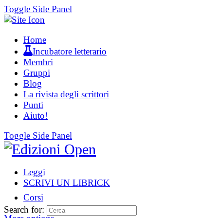
Toggle Side Panel
Home
Incubatore letterario
Membri
Gruppi
Blog
La rivista degli scrittori
Punti
Aiuto!
Toggle Side Panel
Leggi
SCRIVI UN LIBRICK
Corsi
Search for: