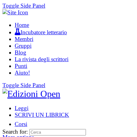
Toggle Side Panel
Home
Incubatore letterario
Membri
Gruppi
Blog
La rivista degli scrittori
Punti
Aiuto!
Toggle Side Panel
Leggi
SCRIVI UN LIBRICK
Corsi
Search for: