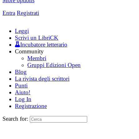
More options
Entra
Registrati
Leggi
Scrivi un LibriCK
Incubatore letterario
Community
Membri
Gruppi Edizioni Open
Blog
La rivista degli scrittori
Punti
Aiuto!
Log In
Registrazione
Search for: