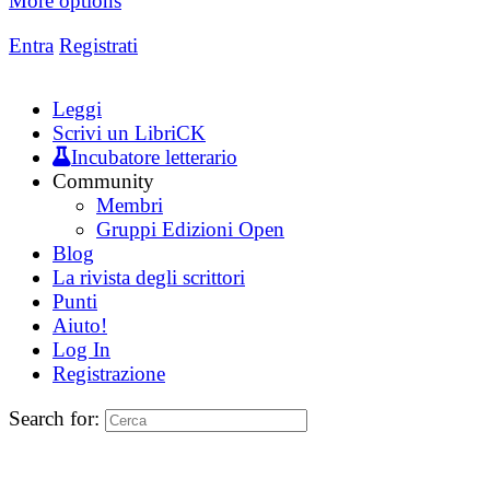
More options
Entra
Registrati
Leggi
Scrivi un LibriCK
Incubatore letterario
Community
Membri
Gruppi Edizioni Open
Blog
La rivista degli scrittori
Punti
Aiuto!
Log In
Registrazione
Search for: