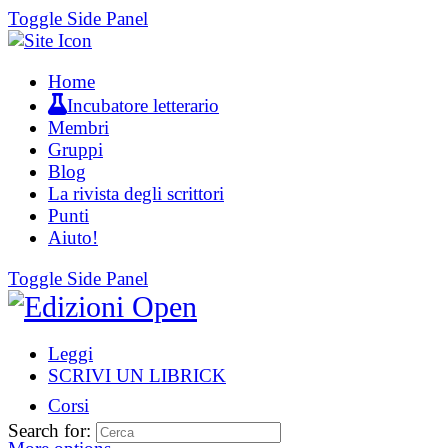
Toggle Side Panel
Home
Incubatore letterario
Membri
Gruppi
Blog
La rivista degli scrittori
Punti
Aiuto!
Toggle Side Panel
Leggi
SCRIVI UN LIBRICK
Corsi
Search for: