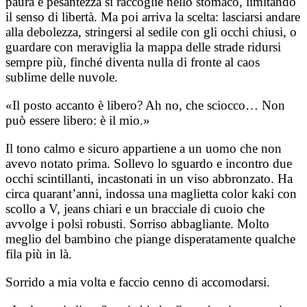
paura e pesantezza si raccoglie nello stomaco, limitando
il senso di libertà. Ma poi arriva la scelta: lasciarsi andare
alla debolezza, stringersi al sedile con gli occhi chiusi, o
guardare con meraviglia la mappa delle strade ridursi
sempre più, finché diventa nulla di fronte al caos
sublime delle nuvole.
«Il posto accanto è libero? Ah no, che sciocco… Non
può essere libero: è il mio.»
Il tono calmo e sicuro appartiene a un uomo che non
avevo notato prima. Sollevo lo sguardo e incontro due
occhi scintillanti, incastonati in un viso abbronzato. Ha
circa quarant’anni, indossa una maglietta color kaki con
scollo a V, jeans chiari e un bracciale di cuoio che
avvolge i polsi robusti. Sorriso abbagliante. Molto
meglio del bambino che piange disperatamente qualche
fila più in là.
Sorrido a mia volta e faccio cenno di accomodarsi.