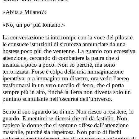
«Abita a Milano?»
«No, un po’ più lontano.»
La conversazione si interrompe con la voce del pilota e
le consuete istruzioni di sicurezza annunciate da una
hostess poco più che ventenne. La guardo con eccessiva
attenzione, cercando di combattere la paura che si
insinua a poco a poco. Non so perché, ma sono
terrorizzata. Forse è colpa della mia immaginazione
iperattiva: ora immagino un disastro, ora vedo l’aereo
trasformarsi in un vero uccello di ferro, che ci porta
sempre più in alto, finché la Terra non diventa solo un
puntino scintillante nell’oscurità dell’universo.
Sento il suo sguardo su di me. Non riesco a resistere, lo
guardo. E mentirei se dicessi che mi dà fastidio. Non
capisco le donne che si sentono offese dall’attenzione
maschile, purché sia rispettosa. Non parlo di fischi
volgari o gesti indecenti, ma di un sorriso e un’ombra di