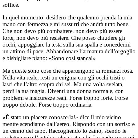
soffice.
In quel momento, desidero che qualcuno prenda la mia
mano con fermezza e mi sussurri che andrà tutto bene.
Che non devo più combattere, non devo più essere
forte, non devo più resistere. Che posso chiudere gli
occhi, appoggiare la testa sulla sua spalla e concedermi
un attimo di pace. Abbandonare l’armatura dell’orgoglio
e bisbigliare piano: «Sono così stanca!»
Ma queste sono cose che appartengono ai romanzi rosa.
Nella vita reale, resti un enigma con gli occhi tristi o
lasci che l’altro scopra chi sei. Ma una volta svelata,
perdi la tua magia. Diventi una donna normale, con
problemi e insicurezze reali. Forse troppo forte. Forse
troppo debole. Forse troppo ordinaria.
«È stato un piacere conoscerla!» dice il mio vicino
mentre scendiamo dall’aereo. Rispondo con un sorriso e
un cenno del capo. Raccogliendo lo zaino, scendo le
scalette verso l’autobus che ci attende. Lo vedo cercarmi