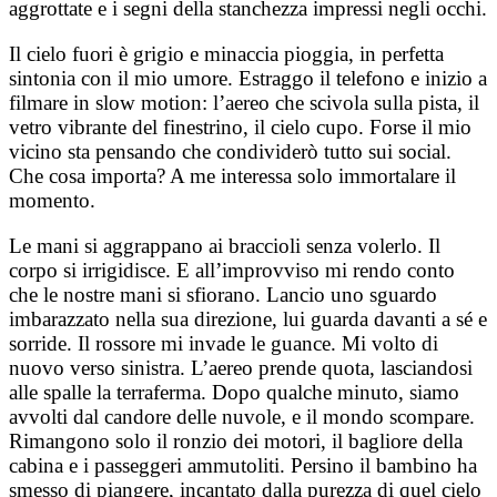
aggrottate e i segni della stanchezza impressi negli occhi.
Il cielo fuori è grigio e minaccia pioggia, in perfetta
sintonia con il mio umore. Estraggo il telefono e inizio a
filmare in slow motion: l’aereo che scivola sulla pista, il
vetro vibrante del finestrino, il cielo cupo. Forse il mio
vicino sta pensando che condividerò tutto sui social.
Che cosa importa? A me interessa solo immortalare il
momento.
Le mani si aggrappano ai braccioli senza volerlo. Il
corpo si irrigidisce. E all’improvviso mi rendo conto
che le nostre mani si sfiorano. Lancio uno sguardo
imbarazzato nella sua direzione, lui guarda davanti a sé e
sorride. Il rossore mi invade le guance. Mi volto di
nuovo verso sinistra. L’aereo prende quota, lasciandosi
alle spalle la terraferma. Dopo qualche minuto, siamo
avvolti dal candore delle nuvole, e il mondo scompare.
Rimangono solo il ronzio dei motori, il bagliore della
cabina e i passeggeri ammutoliti. Persino il bambino ha
smesso di piangere, incantato dalla purezza di quel cielo