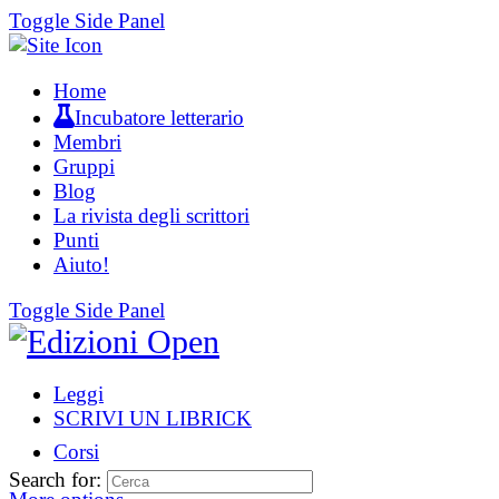
Toggle Side Panel
Home
Incubatore letterario
Membri
Gruppi
Blog
La rivista degli scrittori
Punti
Aiuto!
Toggle Side Panel
Leggi
SCRIVI UN LIBRICK
Corsi
Search for: