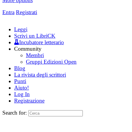
More options
Entra
Registrati
Leggi
Scrivi un LibriCK
Incubatore letterario
Community
Membri
Gruppi Edizioni Open
Blog
La rivista degli scrittori
Punti
Aiuto!
Log In
Registrazione
Search for: