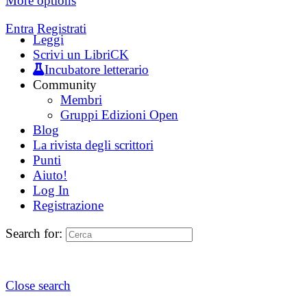
More options
Entra
Registrati
Leggi
Scrivi un LibriCK
Incubatore letterario
Community
Membri
Gruppi Edizioni Open
Blog
La rivista degli scrittori
Punti
Aiuto!
Log In
Registrazione
Search for:
Close search