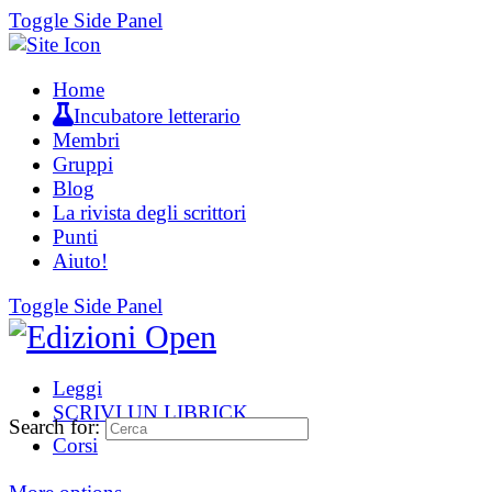
Toggle Side Panel
Home
Incubatore letterario
Membri
Gruppi
Blog
La rivista degli scrittori
Punti
Aiuto!
Toggle Side Panel
Leggi
SCRIVI UN LIBRICK
Search for:
Corsi