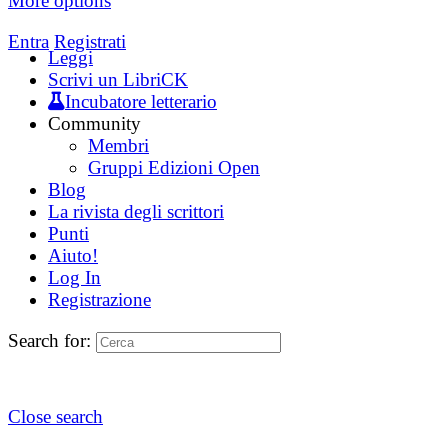
More options
Entra
Registrati
Leggi
Scrivi un LibriCK
Incubatore letterario
Community
Membri
Gruppi Edizioni Open
Blog
La rivista degli scrittori
Punti
Aiuto!
Log In
Registrazione
Search for:
Close search