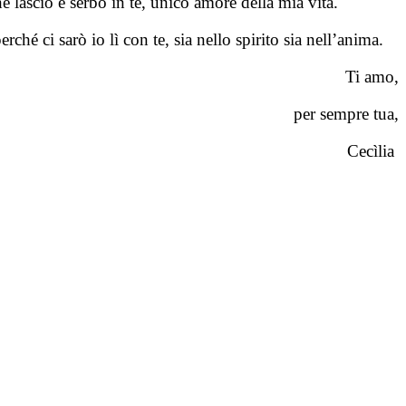
he lascio e serbo in te, unico amore della mia vita.
ché ci sarò io lì con te, sia nello spirito sia nell’anima.
Ti amo,
per sempre tua,
Cecìlia