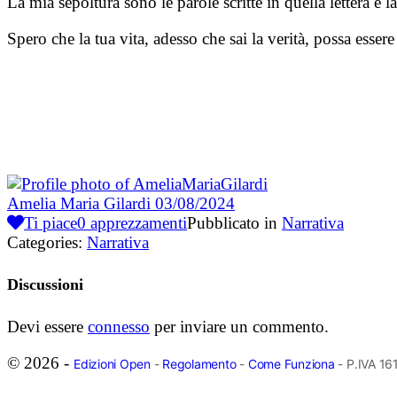
La mia sepoltura sono le parole scritte in quella lettera e l
Spero che la tua vita, adesso che sai la verità, possa essere
Amelia Maria Gilardi
03/08/2024
Ti piace
0
apprezzamenti
Pubblicato in
Narrativa
Categories:
Narrativa
Discussioni
Devi essere
connesso
per inviare un commento.
© 2026 -
Edizioni Open
-
Regolamento
-
Come Funziona
- P.IVA 1