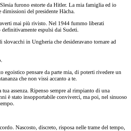
lesia furono estorte da Hitler. La mia famiglia ed io
e dimissioni del presidente Hàcha.
averti mai più rivisto. Nel 1944 fummo liberati
o definitivamente espulsi dai Sudeti.
li slovacchi in Ungheria che desideravano tornare ad
o.
 egoistico pensare da parte mia, di poterti rivedere un
ntananza che non vissi accanto a te.
lla tua assenza. Ripenso sempre al rimpianto di una
anni è stato insopportabile conviverci, ma poi, nel sinuoso
 tempo.
ricordo. Nascosto, discreto, risposa nelle trame del tempo,