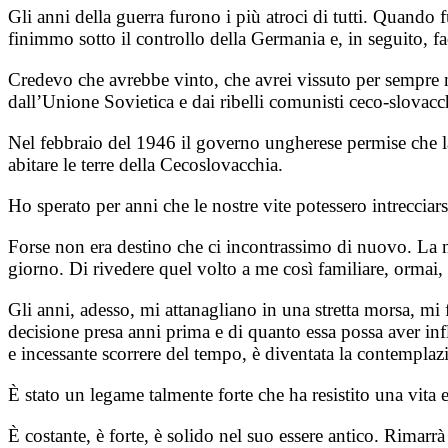
Gli anni della guerra furono i più atroci di tutti. Quando
finimmo sotto il controllo della Germania e, in seguito, 
Credevo che avrebbe vinto, che avrei vissuto per sempre ne
dall’Unione Sovietica e dai ribelli comunisti ceco-slovacchi
Nel febbraio del 1946 il governo ungherese permise che la
abitare le terre della Cecoslovacchia.
Ho sperato per anni che le nostre vite potessero intreccia
Forse non era destino che ci incontrassimo di nuovo. La n
giorno. Di rivedere quel volto a me così familiare, ormai, 
Gli anni, adesso, mi attanagliano in una stretta morsa, mi 
decisione presa anni prima e di quanto essa possa aver infl
e incessante scorrere del tempo, è diventata la contemplaz
È stato un legame talmente forte che ha resistito una vita e
È costante, è forte, è solido nel suo essere antico. Rimarr