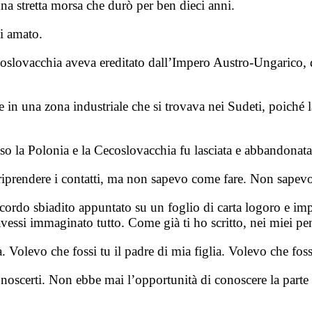
una stretta morsa che durò per ben dieci anni.
i amato.
coslovacchia aveva ereditato dall’Impero Austro-Ungarico, d
e in una zona industriale che si trovava nei Sudeti, poiché l
so la Polonia e la Cecoslovacchia fu lasciata e abbandonata
e riprendere i contatti, ma non sapevo come fare. Non sapevo
icordo sbiadito appuntato su un foglio di carta logoro e i
essi immaginato tutto. Come già ti ho scritto, nei miei pens
Volevo che fossi tu il padre di mia figlia. Volevo che fossi
oscerti. Non ebbe mai l’opportunità di conoscere la parte pi