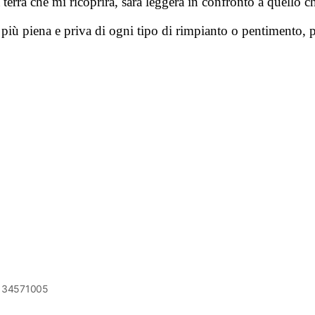
a terra che mi ricoprirà, sarà leggera in confronto a quello c
 più piena e priva di ogni tipo di rimpianto o pentimento, per
6134571005