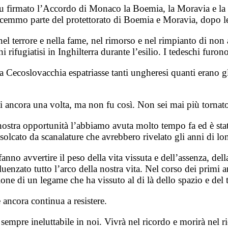
 fu firmato l’Accordo di Monaco la Boemia, la Moravia e la S
facemmo parte del protettorato di Boemia e Moravia, dopo l
l terrore e nella fame, nel rimorso e nel rimpianto di non 
 rifugiatisi in Inghilterra durante l’esilio. I tedeschi furon
 Cecoslovacchia espatriasse tanti ungheresi quanti erano g
rsi ancora una volta, ma non fu così. Non sei mai più tornat
ostra opportunità l’abbiamo avuta molto tempo fa ed è stato
solcato da scanalature che avrebbero rivelato gli anni di lo
fanno avvertire il peso della vita vissuta e dell’assenza, de
uenzato tutto l’arco della nostra vita. Nel corso dei primi 
ione di un legame che ha vissuto al di là dello spazio e del
 ancora continua a resistere.
à sempre ineluttabile in noi. Vivrà nel ricordo e morirà nel 