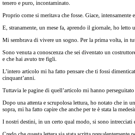
tenero e puro, incontaminato.
Proprio come si meritava che fosse. Giace, intensamente e
E, stranamente, un mese fa, aprendo il giornale, ho letto un
Mi sembrava di vivere un sogno. Per la prima volta, in tutt
Sono venuta a conoscenza che sei diventato un costruttore
e che hai avuto tre figli.
L’intero articolo mi ha fatto pensare che ti fossi dimentic
cinquant’anni.
Tuttavia le pagine di quell’articolo mi hanno perseguitato 
Dopo una attenta e scrupolosa lettura, ho notato che in un
sopra, mi ha fatto capire che anche per te è stata la medes
I nostri destini, in un certo qual modo, si sono intrecci
Credo che questa lettera sia stata scritta prevalentemente pe