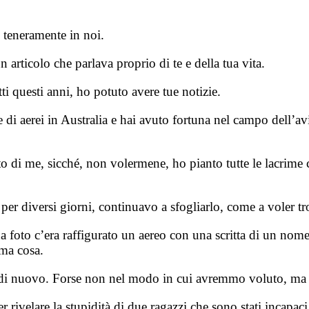
 teneramente in noi.
 articolo che parlava proprio di te e della tua vita.
i questi anni, ho potuto avere tue notizie.
 di aerei in Australia e hai avuto fortuna nel campo dell’a
ato di me, sicché, non volermene, ho pianto tutte le lacrime 
per diversi giorni, continuavo a sfogliarlo, come a voler tr
a foto c’era raffigurato un aereo con una scritta di un nome
ima cosa.
ati di nuovo. Forse non nel modo in cui avremmo voluto, ma 
r rivelare la stupidità di due ragazzi che sono stati incapaci