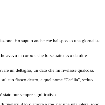
viazione. Ho saputo anche che hai sposato una giornalista
che avevo in corpo e che forse trattenevo da oltre
ovare un dettaglio, un dato che mi rivelasse qualcosa.
 sul suo fianco destro, e quel nome “Cecìlia”, scritto
è stato pur sempre significativo.
 di rivelarsi il loro amore e che, per una vita intera, sono