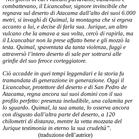
combattevano, il Licancabur, signore invincibile che
regnava sul deserto di Atacama dall’alto dei suoi 6.000
metri, si invaghì di Quimal, la montagna che si ergeva
accanto a lui, e decise di farla sua. Jurique, un altro
vulcano che la amava a sua volta, cercò di rapirla, ma
il Licancabur non la prese affatto bene e gli mozzò la
testa. Quimal, spaventata da tanta violenza, fuggì e
attraversò l’intero deserto di sale per sottrarsi alle
grinfie del suo feroce corteggiatore.
Ciò accadde in quei tempi leggendari e la storia fu
tramandata di generazione in generazione. Oggi il
Licancabur, protettore del deserto e di San Pedro de
Atacama, regna ancora sui suoi domini con il suo
profilo perfetto: presenza ineludibile, una calamita per
lo sguardo. Quimal, la sua amata, lo osserva ancora
con disgusto dall’altra parte del deserto, a 120
chilometri di distanza, mentre la vetta mozzata del
Jurique testimonia in eterno la sua crudeltà”.
(traduzione dell’autrice)