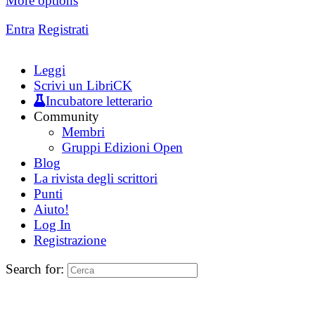
More options
Entra
Registrati
Leggi
Scrivi un LibriCK
Incubatore letterario
Community
Membri
Gruppi Edizioni Open
Blog
La rivista degli scrittori
Punti
Aiuto!
Log In
Registrazione
Search for: