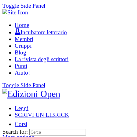
Toggle Side Panel
Home
Incubatore letterario
Membri
Gruppi
Blog
La rivista degli scrittori
Punti
Aiuto!
Toggle Side Panel
Leggi
SCRIVI UN LIBRICK
Corsi
Search for: