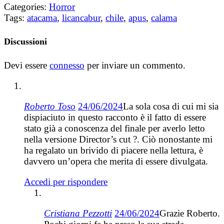
Categories:
Horror
Tags:
atacama
,
licancabur
,
chile
,
apus
,
calama
Discussioni
Devi essere
connesso
per inviare un commento.
Roberto Toso
24/06/2024
La sola cosa di cui mi sia
dispiaciuto in questo racconto è il fatto di essere
stato già a conoscenza del finale per averlo letto
nella versione Director’s cut ?. Ciò nonostante mi
ha regalato un brivido di piacere nella lettura, è
davvero un’opera che merita di essere divulgata.
Accedi per rispondere
Cristiana Pezzotti
24/06/2024
Grazie Roberto.