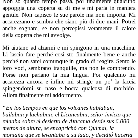
Non so quanto tempo passa, poi finalmente qualcuno
appoggia una coperta su di me e mi parla in maniera
gentile. Non capisco le sue parole ma non importa. Mi
accarezzano e sembra che siano più di due mani. Potrei
anche sognare, se non percepissi veramente il calore
della coperta che mi avvolge.
Mi aiutano ad alzarmi e mi spingono in una macchina.
Li lascio fare perché così sto finalmente bene e anche
perché non sarei comunque in grado di reagire. Sento le
loro voci, sembrano tranquille, ma non le comprendo.
Forse non parlano la mia lingua. Poi qualcuno mi
accarezza ancora e infine mi stringe un po’ la faccia
spingendomi su naso e bocca qualcosa di morbido.
Allora finalmente mi addormento.
“En los tiempos en que los volcanes hablaban,
bailaban y luchaban, el Licancabur, señor invicto que
reinaba sobre el desierto de Atacama desde sus 6.000
metros de altura, se encaprichó con Quimal, la
montaña que se levantaba a su lado, y decidió hacerla