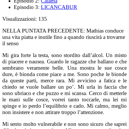
Episodio 2:
Calama
Episodio 3:
LICANCABUR
Visualizzazioni:
135
NELLA PUNTATA PRECEDENTE:
Mathias conduce
una vita piatta e inutile fino a quando riuscirà a trovarne
il senso
Mi gira forte la testa, sono stordito dall’alcol. Un misto
di piacere e nausea. Guardo le ragazze che ballano e che
sembrano veramente belle. Una mostra le sue cosce
dure, è bionda come piace a me. Sono poche le bionde
da queste parti, merce rara. Mi avvicino a fatica e le
chiedo se vuole ballare un po’. Mi urla in faccia che
sono ubriaco e che puzzo e mi scansa. Cerco di metterle
le mani sulle cosce, vorrei tanto toccarle, ma lei mi
spinge e io perdo l’equilibrio e cado. Mi calmo, meglio
non insistere e non attirare troppo l’attenzione.
Mi sento molto vulnerabile e non sono sicuro che saprei