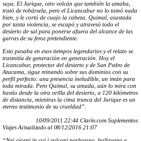
suya. El Jurique, otro volcán que también la amaba,
trató de robársela, pero el Licancabur no lo tomó nada
bien, y le cortó de cuajo la cabeza. Quimal, asustada
por tanta violencia, se escapó y atravesó todo el
desierto de sal para ponerse afuera del alcance de las
garras de su feroz pretendiente.
Esto pasaba en esos tiempos legendarios y el relato se
trasmitía de generación en generación. Hoy el
Licancabur, protector del desierto y de San Pedro de
Atacama, sigue reinando sobre sus dominios con su
perfil perfecto: una presencia ineludible, un imán para
toda mirada. Pero Quimal, su amada, aún lo mira con
hastío desde la otra orilla del desierto, a 120 kilómetros
de distancia, mientras la cima trunca del Jurique es un
eterno testimonio de su crueldad”.
10/09/2011 22:44 Clarín.com Suplementos
Viajes Actualizado al 08/12/2016 21:07
“Nei giorni in cui i vulcani parlavano, ballavano e