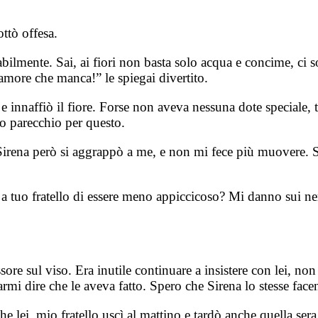
ttò offesa.
lmente. Sai, ai fiori non basta solo acqua e concime, ci so
amore che manca!” le spiegai divertito.
innaffiò il fiore. Forse non aveva nessuna dote speciale, tu
o parecchio per questo.
a, Sirena però si aggrappò a me, e non mi fece più muovere.
re a tuo fratello di essere meno appiccicoso? Mi danno sui n
sore sul viso. Era inutile continuare a insistere con lei, no
farmi dire che le aveva fatto. Spero che Sirena lo stesse f
lei, mio fratello uscì al mattino e tardò anche quella sera.