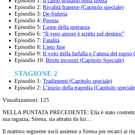
Episodio 1:
Il canto solitario della sirena
Episodio 2:
Rivalità fraterne (Capitolo speciale)
Episodio 3:
De-Sideria
Episodio 4:
Peonia
Episodio 5:
Lume della speranza
Episodio 6:
“Il vero amore è scritto nel destino”
Episodio 7:
Fatalità
Episodio 8:
Lieto fine
Episodio 9:
Il volo della farfalla e l’attesa del ragno
Episodio 10:
Brutti incontri (Capitolo Speciale)
STAGIONE 2
Episodio 1:
Tradimenti (Capitolo speciale)
Episodio 2:
L’inizio della tragedia (Capitolo speciale
Visualizzazioni:
125
NELLA PUNTATA PRECEDENTE:
Elia è stato costret
sua ragazza, Sirena, sia attratta da lui…
Il mattino seguente uscii assieme a Sirena per recarci ai r