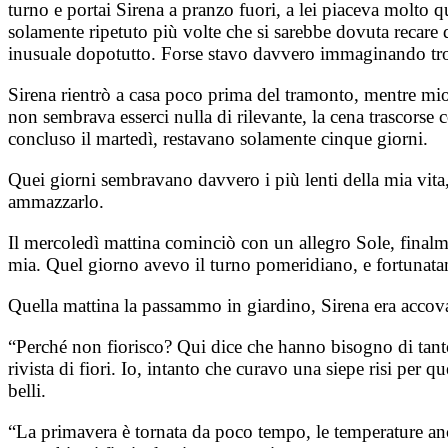
turno e portai Sirena a pranzo fuori, a lei piaceva molto 
solamente ripetuto più volte che si sarebbe dovuta recare
inusuale dopotutto. Forse stavo davvero immaginando tro
Sirena rientrò a casa poco prima del tramonto, mentre mio
non sembrava esserci nulla di rilevante, la cena trascorse 
concluso il martedì, restavano solamente cinque giorni.
Quei giorni sembravano davvero i più lenti della mia vita
ammazzarlo.
Il mercoledì mattina cominciò con un allegro Sole, finalm
mia. Quel giorno avevo il turno pomeridiano, e fortunatam
Quella mattina la passammo in giardino, Sirena era accovacc
“Perché non fiorisco? Qui dice che hanno bisogno di tanto 
rivista di fiori. Io, intanto che curavo una siepe risi per
belli.
“La primavera è tornata da poco tempo, le temperature anc