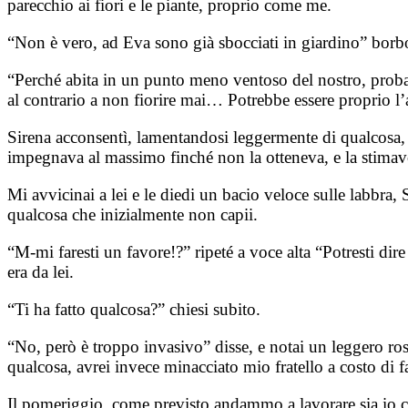
parecchio ai fiori e le piante, proprio come me.
“Non è vero, ad Eva sono già sbocciati in giardino” borbo
“Perché abita in un punto meno ventoso del nostro, probabi
al contrario a non fiorire mai… Potrebbe essere proprio l’
Sirena acconsentì, lamentandosi leggermente di qualcosa, e 
impegnava al massimo finché non la otteneva, e la stimav
Mi avvicinai a lei e le diedi un bacio veloce sulle labbr
qualcosa che inizialmente non capii.
“M-mi faresti un favore!?” ripeté a voce alta “Potresti di
era da lei.
“Ti ha fatto qualcosa?” chiesi subito.
“No, però è troppo invasivo” disse, e notai un leggero ros
qualcosa, avrei invece minacciato mio fratello a costo di 
Il pomeriggio, come previsto andammo a lavorare sia io che 