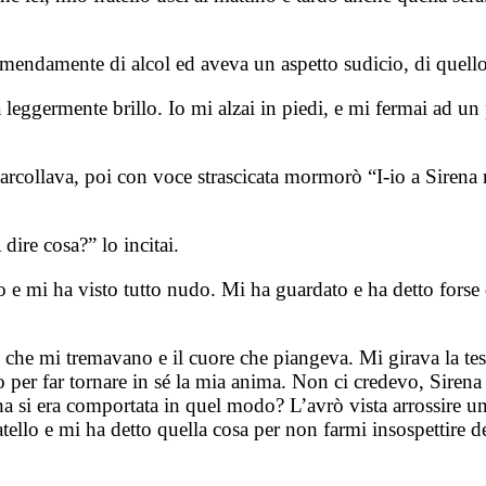
remendamente di alcol ed aveva un aspetto sudicio, di quel
leggermente brillo. Io mi alzai in piedi, e mi fermai ad un p
arcollava, poi con voce strascicata mormorò “I-io a Sirena no
 dire cosa?” lo incitai.
 e mi ha visto tutto nudo. Mi ha guardato e ha detto forse q
 che mi tremavano e il cuore che piangeva. Mi girava la tes
no per far tornare in sé la mia anima. Non ci credevo, Siren
a si era comportata in quel modo? L’avrò vista arrossire un
ello e mi ha detto quella cosa per non farmi insospettire d