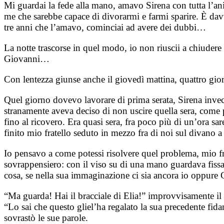
Mi guardai la fede alla mano, amavo Sirena con tutta l’an
me che sarebbe capace di divorarmi e farmi sparire. È davv
tre anni che l’amavo, cominciai ad avere dei dubbi…
La notte trascorse in quel modo, io non riuscii a chiuder
Giovanni…
Con lentezza giunse anche il giovedì mattina, quattro gior
Quel giorno dovevo lavorare di prima serata, Sirena invece
stranamente aveva deciso di non uscire quella sera, come
fino al ricovero. Era quasi sera, fra poco più di un’ora s
finito mio fratello seduto in mezzo fra di noi sul divano a
Io pensavo a come potessi risolvere quel problema, mio frat
sovrappensiero: con il viso su di una mano guardava fissa
cosa, se nella sua immaginazione ci sia ancora io oppure
“Ma guarda! Hai il bracciale di Elia!” improvvisamente il ra
“Lo sai che questo gliel’ha regalato la sua precedente fida
sovrastò le sue parole.