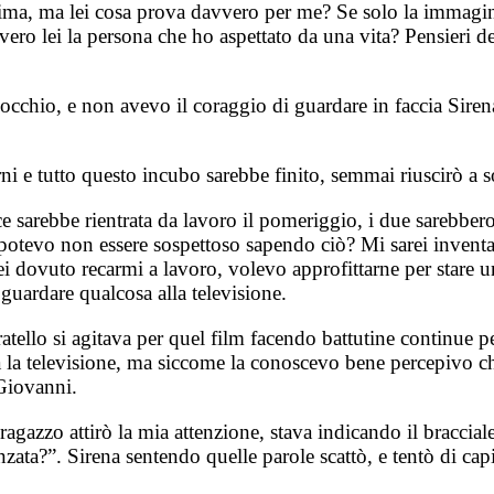
ima, ma lei cosa prova davvero per me? Se solo la immagino
ero lei la persona che ho aspettato da una vita? Pensieri d
e occhio, e non avevo il coraggio di guardare in faccia Sir
ni e tutto questo incubo sarebbe finito, semmai riuscirò a 
 sarebbe rientrata da lavoro il pomeriggio, i due sarebbero
 potevo non essere sospettoso sapendo ciò? Mi sarei invent
arei dovuto recarmi a lavoro, volevo approfittarne per stare
 guardare qualcosa alla televisione.
ello si agitava per quel film facendo battutine continue per 
 la televisione, ma siccome la conoscevo bene percepivo che
 Giovanni.
gazzo attirò la mia attenzione, stava indicando il bracciale 
nzata?”. Sirena sentendo quelle parole scattò, e tentò di cap