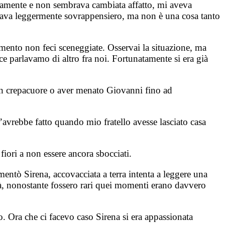
entamente e non sembrava cambiata affatto, mi aveva
mbrava leggermente sovrappensiero, ma non è una cosa tanto
mento non feci sceneggiate. Osservai la situazione, ma
ce parlavamo di altro fra noi. Fortunatamente si era già
e un crepacuore o aver menato Giovanni fino ad
’avrebbe fatto quando mio fratello avesse lasciato casa
fiori a non essere ancora sbocciati.
entò Sirena, accovacciata a terra intenta a leggere una
 età, nonostante fossero rari quei momenti erano davvero
. Ora che ci facevo caso Sirena si era appassionata