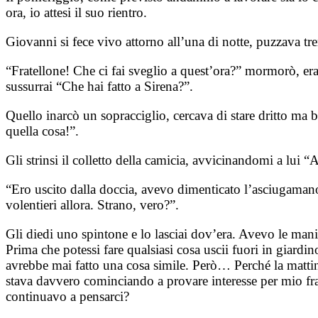
ora, io attesi il suo rientro.
Giovanni si fece vivo attorno all’una di notte, puzzava t
“Fratellone! Che ci fai sveglio a quest’ora?” mormorò, era 
sussurrai “Che hai fatto a Sirena?”.
Quello inarcò un sopracciglio, cercava di stare dritto ma b
quella cosa!”.
Gli strinsi il colletto della camicia, avvicinandomi a lui “A
“Ero uscito dalla doccia, avevo dimenticato l’asciugamano
volentieri allora. Strano, vero?”.
Gli diedi uno spintone e lo lasciai dov’era. Avevo le mani
Prima che potessi fare qualsiasi cosa uscii fuori in giardi
avrebbe mai fatto una cosa simile. Però… Perché la mattin
stava davvero cominciando a provare interesse per mio frat
continuavo a pensarci?