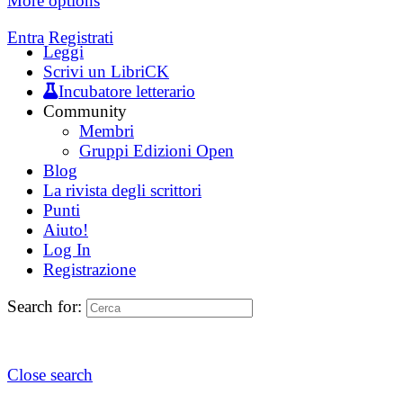
More options
Entra
Registrati
Leggi
Scrivi un LibriCK
Incubatore letterario
Community
Membri
Gruppi Edizioni Open
Blog
La rivista degli scrittori
Punti
Aiuto!
Log In
Registrazione
Search for:
Close search