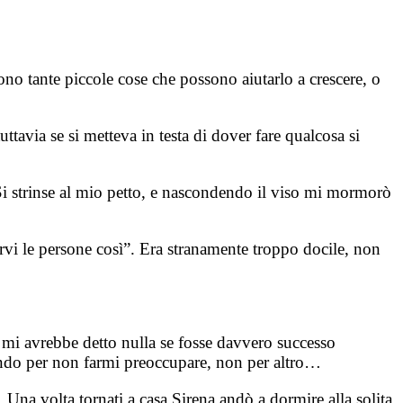
no tante piccole cose che possono aiutarlo a crescere, o
ttavia se si metteva in testa di dover fare qualcosa si
 Si strinse al mio petto, e nascondendo il viso mi mormorò
ervi le persone così”. Era stranamente troppo docile, non
n mi avrebbe detto nulla se fosse davvero successo
acendo per non farmi preoccupare, non per altro…
 Una volta tornati a casa Sirena andò a dormire alla solita