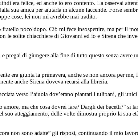
quindi era felice, ed anche io ero contento. La osservai att
 dalla sua amica per aiutarla in alcune faccende. Forse se
ppe cose, lei non mi avrebbe mai tradito.
 fratello poco dopo. Ciò mi fece insospettire, ma per il mo
con le solite chiacchiere di Giovanni ed io e Sirena che inve
, e pregai di giungere alla fine di tutto questo senza aver
ente era giunta la primavera, anche se non ancora per me, l
ente anche Sirena doveva recarsi alla libreria.
iata verso l’aiuola dov’erano piantati i tulipani, gli unici 
amore, ma che cosa dovrei fare? Dargli dei bacetti?” si lam
 quel suo atteggiamento, delle volte dimostra proprio la sua
ora non sono adatte” gli risposi, continuando il mio lavoro