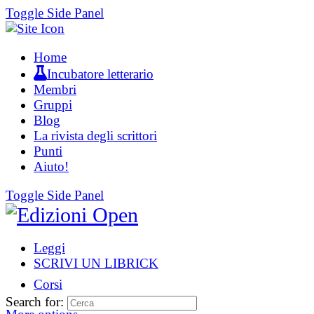
Toggle Side Panel
Home
Incubatore letterario
Membri
Gruppi
Blog
La rivista degli scrittori
Punti
Aiuto!
Toggle Side Panel
Leggi
SCRIVI UN LIBRICK
Corsi
Search for: