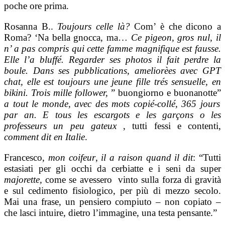
poche ore prima.
Rosanna B..
Toujours celle là?
Com’ è che dicono a
Roma? ‘Na bella gnocca, ma…
Ce pigeon, gros nul, il
n’ a pas
compris qui cette famme magnifique est fausse.
Elle l’a bluffé. Regarder ses photos il fait perdre la
boule. Dans ses
pubblications,
ameliorèes avec GPT
chat, elle est toujours une jeune fille trés sensuelle, en
bikini. Trois mille follower,
” buongiorno e buonanotte”
a tout le monde, avec des mots copié-collé, 365 jours
par an. E tous les escargots e les garçons o les
professeurs un
peu gateux
, tutti fessi e contenti,
comment dit en Italie
.
Francesco,
mon coifeur
,
il a raison quand il dit
: “Tutti
estasiati per gli occhi da cerbiatte e i seni da super
majorette,
come se avessero vinto sulla forza di gravità
e sul cedimento fisiologico, per più di mezzo secolo.
Mai una frase, un pensiero compiuto – non copiato –
che lasci intuire, dietro l’immagine, una testa pensante.”