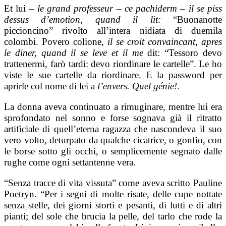
Et lui –
le grand professeur
–
ce pachiderm
–
il se piss
dessus d’emotion, quand il lit:
“Buonanotte
piccioncino” rivolto all’intera nidiata di duemila
colombi. Povero colione,
il se croit convaincant, apres
le diner, quand il se leve et il me
dit: “Tessoro devo
trattenermi, farò tardi: devo riordinare le cartelle”. Le ho
viste le sue cartelle da riordinare. E la password per
aprirle col nome di lei a
l’envers. Quel génie!
.
La donna aveva continuato a rimuginare, mentre lui era
sprofondato nel sonno e forse sognava già il ritratto
artificiale di quell’eterna ragazza che nascondeva il suo
vero volto, deturpato da qualche cicatrice, o gonfio, con
le borse sotto gli occhi, o semplicemente segnato dalle
rughe come ogni settantenne vera.
“Senza tracce di vita vissuta” come aveva scritto Pauline
Poetryn. “Per i segni di molte risate, delle cupe nottate
senza stelle, dei giorni storti e pesanti, di lutti e di altri
pianti; del sole che brucia la pelle, del tarlo che rode la