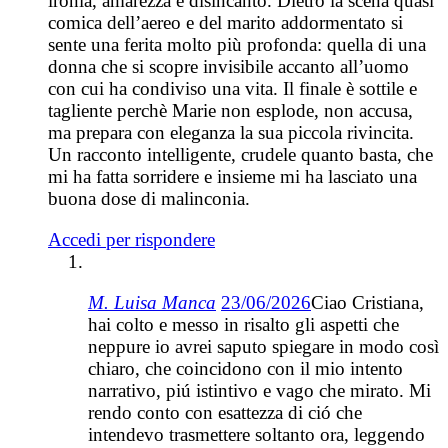
ironia, amarezza e disincanto. Dietro la scena quasi
comica dell’aereo e del marito addormentato si
sente una ferita molto più profonda: quella di una
donna che si scopre invisibile accanto all’uomo
con cui ha condiviso una vita. Il finale è sottile e
tagliente perchè Marie non esplode, non accusa,
ma prepara con eleganza la sua piccola rivincita.
Un racconto intelligente, crudele quanto basta, che
mi ha fatta sorridere e insieme mi ha lasciato una
buona dose di malinconia.
Accedi per rispondere
M. Luisa Manca
23/06/2026
Ciao Cristiana,
hai colto e messo in risalto gli aspetti che
neppure io avrei saputo spiegare in modo così
chiaro, che coincidono con il mio intento
narrativo, piú istintivo e vago che mirato. Mi
rendo conto con esattezza di ció che
intendevo trasmettere soltanto ora, leggendo