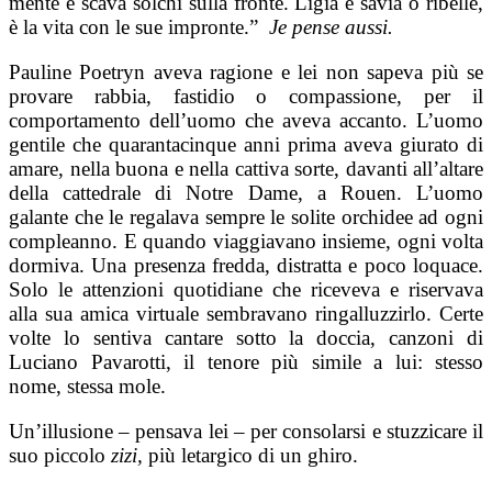
mente e scava solchi sulla fronte. Ligia e savia o ribelle,
è la vita con le sue impronte.”
Je pense aussi.
Pauline Poetryn aveva ragione e lei non sapeva più se
provare rabbia, fastidio o compassione, per il
comportamento dell’uomo che aveva accanto. L’uomo
gentile che quarantacinque anni prima aveva giurato di
amare, nella buona e nella cattiva sorte, davanti all’altare
della cattedrale di Notre Dame, a Rouen. L’uomo
galante che le regalava sempre le solite orchidee ad ogni
compleanno. E quando viaggiavano insieme, ogni volta
dormiva. Una presenza fredda, distratta e poco loquace.
Solo le attenzioni quotidiane che riceveva e riservava
alla sua amica virtuale sembravano ringalluzzirlo. Certe
volte lo sentiva cantare sotto la doccia, canzoni di
Luciano Pavarotti, il tenore più simile a lui: stesso
nome, stessa mole.
Un’illusione – pensava lei – per consolarsi e stuzzicare il
suo piccolo
zizi,
più letargico di un ghiro.