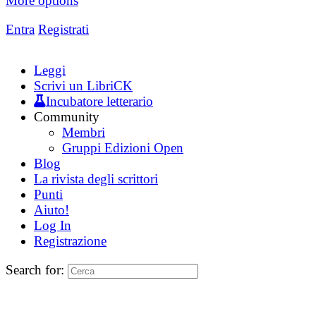
More options
Entra
Registrati
Leggi
Scrivi un LibriCK
Incubatore letterario
Community
Membri
Gruppi Edizioni Open
Blog
La rivista degli scrittori
Punti
Aiuto!
Log In
Registrazione
Search for: