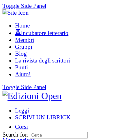
Toggle Side Panel
Home
Incubatore letterario
Membri
Gruppi
Blog
La rivista degli scrittori
Punti
Aiuto!
Toggle Side Panel
Leggi
SCRIVI UN LIBRICK
Corsi
Search for: