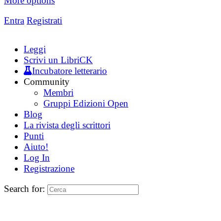
More options
Entra
Registrati
Leggi
Scrivi un LibriCK
Incubatore letterario
Community
Membri
Gruppi Edizioni Open
Blog
La rivista degli scrittori
Punti
Aiuto!
Log In
Registrazione
Search for: